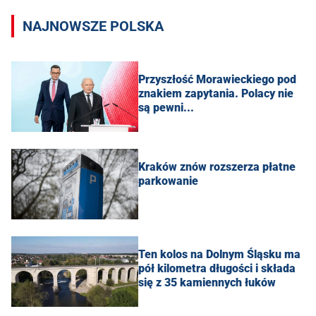
NAJNOWSZE POLSKA
Przyszłość Morawieckiego pod
znakiem zapytania. Polacy nie
są pewni...
Kraków znów rozszerza płatne
parkowanie
Ten kolos na Dolnym Śląsku ma
pół kilometra długości i składa
się z 35 kamiennych łuków