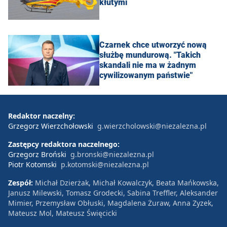
kłutymi
Czarnek chce utworzyć nową
służbę mundurową. "Takich
skandali nie ma w żadnym
cywilizowanym państwie"
Redaktor naczelny:
Grzegorz Wierzchołowski
g.wierzcholowski@niezalezna.pl
Zastępcy redaktora naczelnego:
Grzegorz Broński
g.bronski@niezalezna.pl
Piotr Kotomski
p.kotomski@niezalezna.pl
Zespół:
Michał Dzierżak, Michał Kowalczyk, Beata Mańkowska,
Janusz Milewski, Tomasz Grodecki, Sabina Treffler, Aleksander
Mimier, Przemysław Obłuski, Magdalena Żuraw, Anna Zyzek,
Mateusz Mol, Mateusz Święcicki