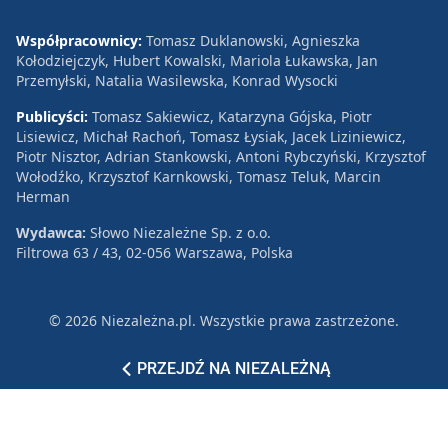
Współpracownicy:
Tomasz Duklanowski, Agnieszka
Kołodziejczyk, Hubert Kowalski, Mariola Łukawska, Jan
Przemyłski, Natalia Wasilewska, Konrad Wysocki
Publicyści:
Tomasz Sakiewicz, Katarzyna Gójska, Piotr
Lisiewicz, Michał Rachoń, Tomasz Łysiak, Jacek Liziniewicz,
Piotr Nisztor, Adrian Stankowski, Antoni Rybczyński, Krzysztof
Wołodźko, Krzysztof Karnkowski, Tomasz Teluk, Marcin
Herman
Wydawca:
Słowo Niezależne Sp. z o.o.
Filtrowa 63 / 43, 02-056 Warszawa, Polska
© 2026 Niezależna.pl. Wszystkie prawa zastrzeżone.
Patronat
Reklama
Polityka prywatności
PRZEJDŹ NA NIEZALEŻNĄ