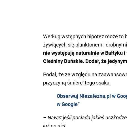
Według wstępnych hipotez może to b
żywiących się planktonem i drobnym
nie występują naturalnie w Bałtyku i 
Cieśniny Duńskie. Dodał, że jedyny
Podał, że ze względu na zaawansowan
przyczyną śmierci tego ssaka.
Obserwuj Niezalezna.pl w Googl
w Google”
– Nawet jeśli posiada jakieś uszkodzen
już po niej