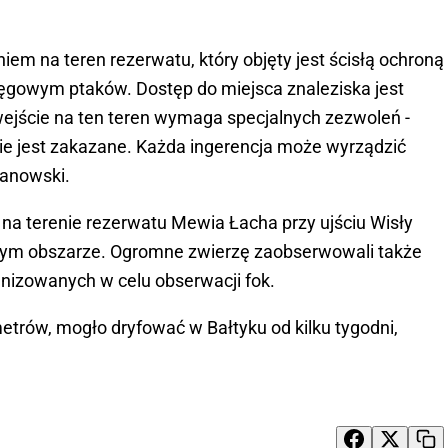
em na teren rezerwatu, który objęty jest ścisłą ochroną
 lęgowym ptaków. Dostęp do miejsca znaleziska jest
wejście na ten teren wymaga specjalnych zezwoleń -
nie jest zakazane. Każda ingerencja może wyrządzić
kanowski.
na terenie rezerwatu Mewia Łacha przy ujściu Wisły
 tym obszarze. Ogromne zwierzę zaobserwowali także
anizowanych w celu obserwacji fok.
etrów, mogło dryfować w Bałtyku od kilku tygodni,