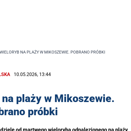
WIELORYB NA PLAŻY W MIKOSZEWIE. POBRANO PRÓBKI
LSKA
10.05.2026, 13:44
 na plaży w Mikoszewie.
brano próbki
dzielę od martwego wieloryba odnalezionego na plaży