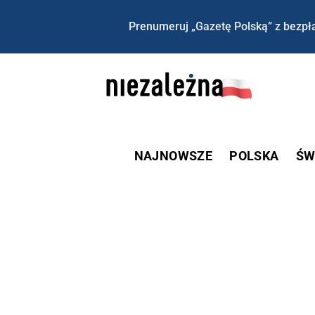
Prenumeruj „Gazetę Polską” z bezpła
NAJNOWSZE
POLSKA
ŚW