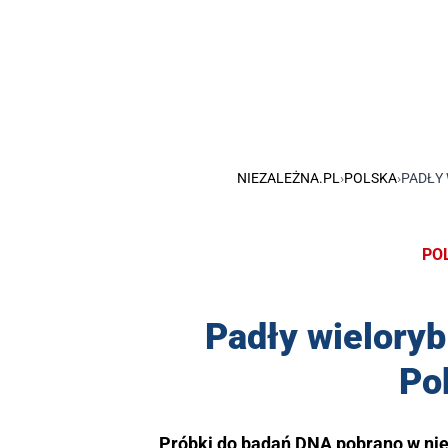
NIEZALEŻNA.PL
›
POLSKA
›
PADŁY 
PO
Padły wieloryb
Po
Próbki do badań DNA pobrano w nie