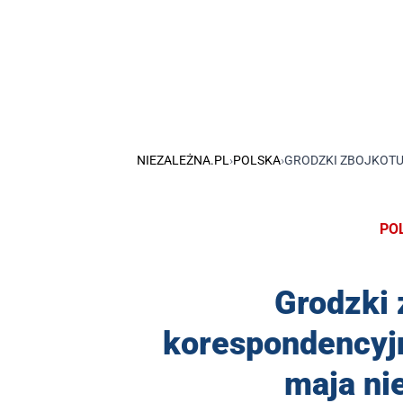
NIEZALEŻNA.PL
›
POLSKA
›
GRODZKI ZBOJKOTUJ
PO
Grodzki 
korespondencyjn
maja ni