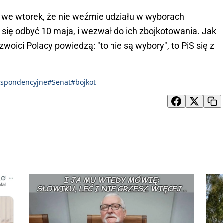
 we wtorek, że nie weźmie udziału w wyborach
y się odbyć 10 maja, i wezwał do ich zbojkotowania. Jak
zwoici Polacy powiedzą: "to nie są wybory", to PiS się z
espondencyjne
#Senat
#bojkot