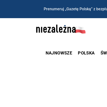
Prenumeruj „Gazetę Polską” z bezpła
NAJNOWSZE
POLSKA
ŚW