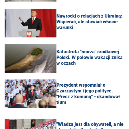
Nawrocki o relacjach z Ukrainą:
Wspierać, ale stawiać własne
warunki
Katastrofa "morza" środkowej
Polski. W połowie wakacji znika
w oczach
Prezydent wspomniał o
Czarzastym i jego polityce.
"Precz z komuną" - skandował
tłum
"Władza jest dla obywateli, a nie