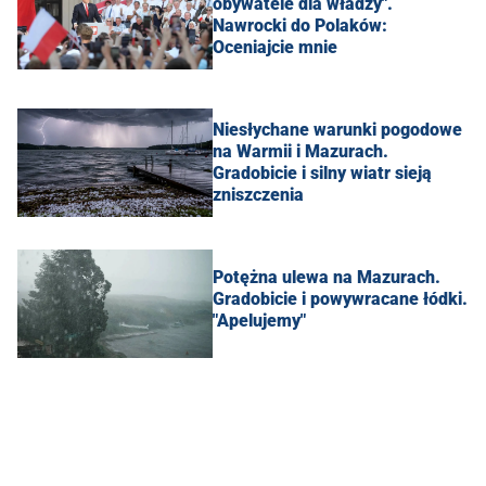
obywatele dla władzy".
Nawrocki do Polaków:
Oceniajcie mnie
Niesłychane warunki pogodowe
na Warmii i Mazurach.
Gradobicie i silny wiatr sieją
zniszczenia
Potężna ulewa na Mazurach.
Gradobicie i powywracane łódki.
"Apelujemy"