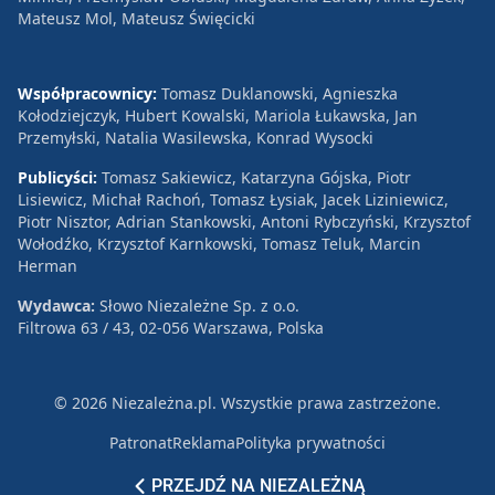
Mateusz Mol, Mateusz Święcicki
Współpracownicy:
Tomasz Duklanowski, Agnieszka
Kołodziejczyk, Hubert Kowalski, Mariola Łukawska, Jan
Przemyłski, Natalia Wasilewska, Konrad Wysocki
Publicyści:
Tomasz Sakiewicz, Katarzyna Gójska, Piotr
Lisiewicz, Michał Rachoń, Tomasz Łysiak, Jacek Liziniewicz,
Piotr Nisztor, Adrian Stankowski, Antoni Rybczyński, Krzysztof
Wołodźko, Krzysztof Karnkowski, Tomasz Teluk, Marcin
Herman
Wydawca:
Słowo Niezależne Sp. z o.o.
Filtrowa 63 / 43, 02-056 Warszawa, Polska
© 2026 Niezależna.pl. Wszystkie prawa zastrzeżone.
Patronat
Reklama
Polityka prywatności
PRZEJDŹ NA NIEZALEŻNĄ