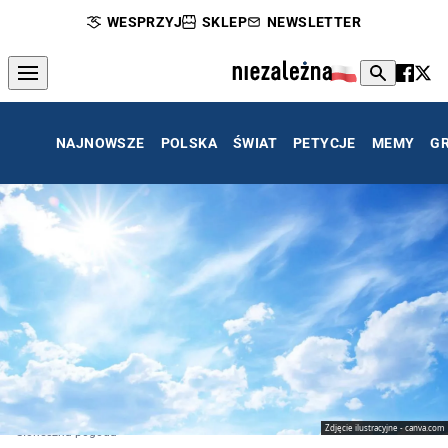
WESPRZYJ
SKLEP
NEWSLETTER
NAJNOWSZE
POLSKA
ŚWIAT
PETYCJE
MEMY
G
Zdjęcie ilustracyjne - canva.com
Słoneczna pogoda