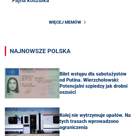
Fajna koszulka
WIĘCEJ MEMÓW
NAJNOWSZE POLSKA
Bilet wstępu dla sabotażystów
od Putina. Wierzchołowski:
Potencjalni szpiedzy jak drobni
oszuści
Kolej nie wytrzymuje upałów. Na
tych trasach wprowadzono
ograniczenia