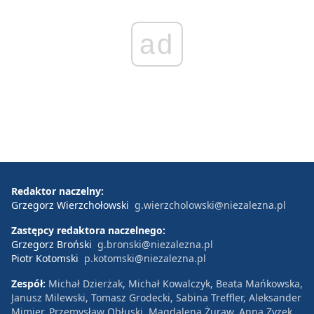
ad
Redaktor naczelny:
Grzegorz Wierzchołowski
g.wierzcholowski@niezalezna.pl
Zastępcy redaktora naczelnego:
Grzegorz Broński
g.bronski@niezalezna.pl
Piotr Kotomski
p.kotomski@niezalezna.pl
Zespół:
Michał Dzierżak, Michał Kowalczyk, Beata Mańkowska,
Janusz Milewski, Tomasz Grodecki, Sabina Treffler, Aleksander
Mimier, Przemysław Obłuski, Magdalena Żuraw, Anna Zyzek,