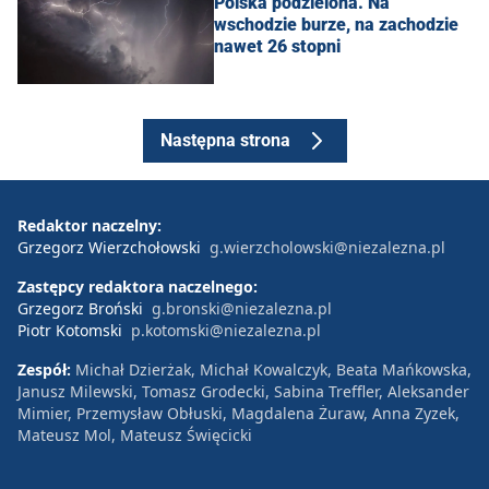
Polska podzielona. Na
wschodzie burze, na zachodzie
nawet 26 stopni
Następna strona
Redaktor naczelny:
Grzegorz Wierzchołowski
g.wierzcholowski@niezalezna.pl
Zastępcy redaktora naczelnego:
Grzegorz Broński
g.bronski@niezalezna.pl
Piotr Kotomski
p.kotomski@niezalezna.pl
Zespół:
Michał Dzierżak, Michał Kowalczyk, Beata Mańkowska,
Janusz Milewski, Tomasz Grodecki, Sabina Treffler, Aleksander
Mimier, Przemysław Obłuski, Magdalena Żuraw, Anna Zyzek,
Mateusz Mol, Mateusz Święcicki