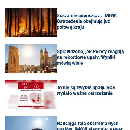
Susza nie odpuszcza. IMGW:
Ostrzeżenia obejmują już
połowę kraju
Sprawdzono, jak Polacy reagują
na rekordowe upały. Wyniki
mówią wiele
To nie są zwykłe upały. RCB
wydało ważne ostrzeżenie
Nadciąga fala ekstremalnych
upałów. IMGW alarmuje: nawet