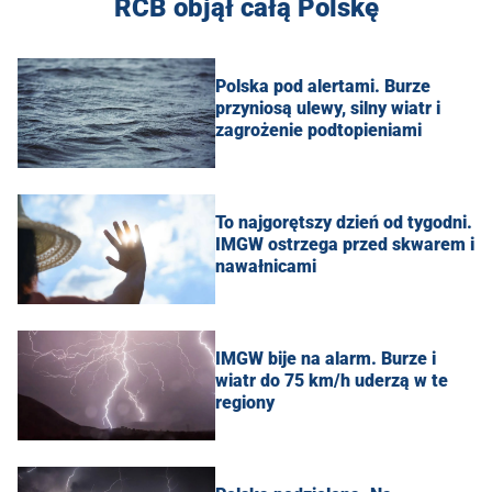
RCB objął całą Polskę
Polska pod alertami. Burze
przyniosą ulewy, silny wiatr i
zagrożenie podtopieniami
To najgorętszy dzień od tygodni.
IMGW ostrzega przed skwarem i
nawałnicami
IMGW bije na alarm. Burze i
wiatr do 75 km/h uderzą w te
regiony