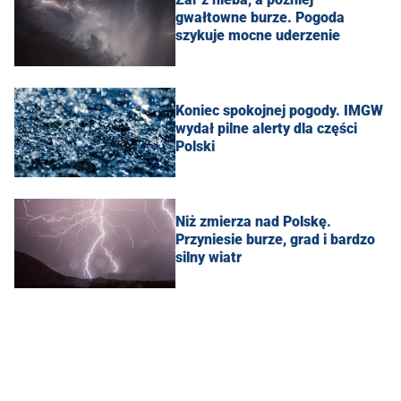
gwałtowne burze. Pogoda
szykuje mocne uderzenie
Koniec spokojnej pogody. IMGW
wydał pilne alerty dla części
Polski
Niż zmierza nad Polskę.
Przyniesie burze, grad i bardzo
silny wiatr