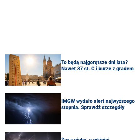
To będą najgorętsze dni lata?
Nawet 37 st. C i burze z gradem
IMGW wydało alert najwyższego
stopnia. Sprawdź szczegóły
Żar z nieba, a później