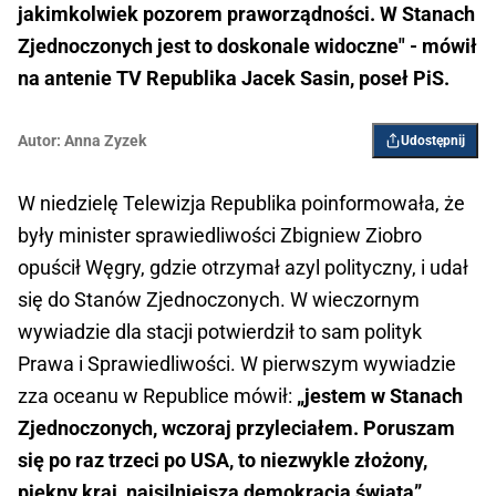
jakimkolwiek pozorem praworządności. W Stanach
Zjednoczonych jest to doskonale widoczne" - mówił
na antenie TV Republika Jacek Sasin, poseł PiS.
Autor:
Anna Zyzek
Udostępnij
W niedzielę Telewizja Republika poinformowała, że
były minister sprawiedliwości Zbigniew Ziobro
opuścił Węgry, gdzie otrzymał azyl polityczny, i udał
się do Stanów Zjednoczonych. W wieczornym
wywiadzie dla stacji potwierdził to sam polityk
Prawa i Sprawiedliwości.
W pierwszym wywiadzie
zza oceanu w Republice mówił:
„jestem w Stanach
Zjednoczonych, wczoraj przyleciałem. Poruszam
się po raz trzeci po USA, to niezwykle złożony,
piękny kraj, najsilniejsza demokracja świata”.