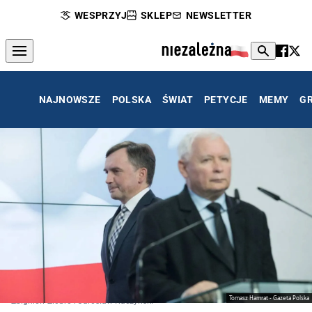
WESPRZYJ
SKLEP
NEWSLETTER
NAJNOWSZE
POLSKA
ŚWIAT
PETYCJE
MEMY
G
Tomasz Hamrat - Gazeta Polska
Zbigniew Ziobro i Jarosław Kaczyński