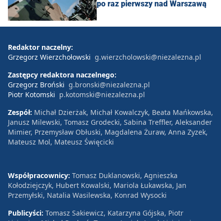
po raz pierwszy nad Warszawą
Redaktor naczelny:
Grzegorz Wierzchołowski
g.wierzcholowski@niezalezna.pl
Zastępcy redaktora naczelnego:
Grzegorz Broński
g.bronski@niezalezna.pl
Piotr Kotomski
p.kotomski@niezalezna.pl
Zespół:
Michał Dzierżak, Michał Kowalczyk, Beata Mańkowska,
Janusz Milewski, Tomasz Grodecki, Sabina Treffler, Aleksander
Mimier, Przemysław Obłuski, Magdalena Żuraw, Anna Zyzek,
Mateusz Mol, Mateusz Święcicki
Współpracownicy:
Tomasz Duklanowski, Agnieszka
Kołodziejczyk, Hubert Kowalski, Mariola Łukawska, Jan
Przemyłski, Natalia Wasilewska, Konrad Wysocki
Publicyści:
Tomasz Sakiewicz, Katarzyna Gójska, Piotr