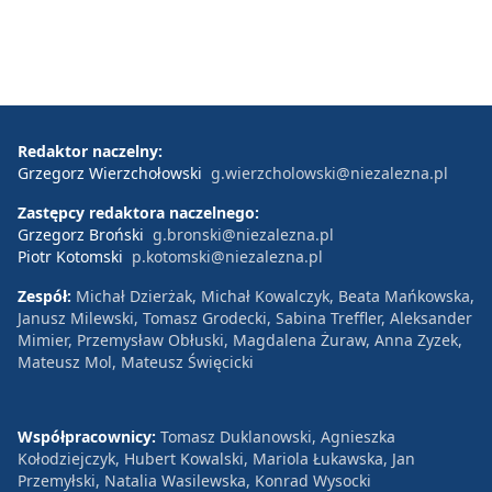
Redaktor naczelny:
Grzegorz Wierzchołowski
g.wierzcholowski@niezalezna.pl
Zastępcy redaktora naczelnego:
Grzegorz Broński
g.bronski@niezalezna.pl
Piotr Kotomski
p.kotomski@niezalezna.pl
Zespół:
Michał Dzierżak, Michał Kowalczyk, Beata Mańkowska,
Janusz Milewski, Tomasz Grodecki, Sabina Treffler, Aleksander
Mimier, Przemysław Obłuski, Magdalena Żuraw, Anna Zyzek,
Mateusz Mol, Mateusz Święcicki
Współpracownicy:
Tomasz Duklanowski, Agnieszka
Kołodziejczyk, Hubert Kowalski, Mariola Łukawska, Jan
Przemyłski, Natalia Wasilewska, Konrad Wysocki