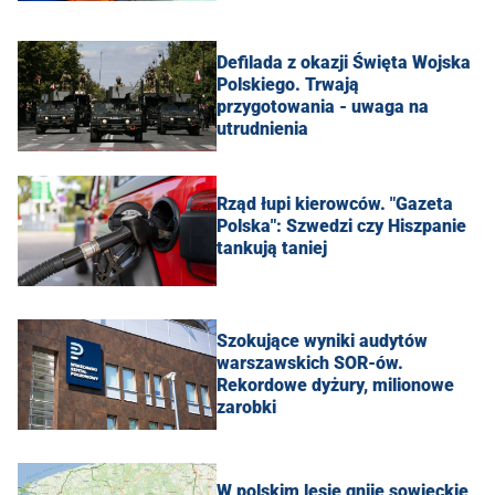
Defilada z okazji Święta Wojska
Polskiego. Trwają
przygotowania - uwaga na
utrudnienia
Rząd łupi kierowców. "Gazeta
Polska": Szwedzi czy Hiszpanie
tankują taniej
Szokujące wyniki audytów
warszawskich SOR-ów.
Rekordowe dyżury, milionowe
zarobki
W polskim lesie gnije sowieckie