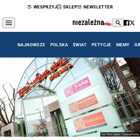
WESPRZYJ
SKLEP
NEWSLETTER
NAJNOWSZE
POLSKA
ŚWIAT
PETYCJE
MEMY
G
Fot. Piotr Galant / Gazeta Polska
Zdjęcie ilustracyjne