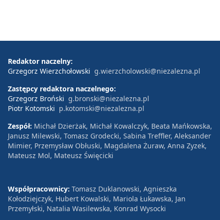
Redaktor naczelny:
Grzegorz Wierzchołowski
g.wierzcholowski@niezalezna.pl
Zastępcy redaktora naczelnego:
Grzegorz Broński
g.bronski@niezalezna.pl
Piotr Kotomski
p.kotomski@niezalezna.pl
Zespół:
Michał Dzierżak, Michał Kowalczyk, Beata Mańkowska,
Janusz Milewski, Tomasz Grodecki, Sabina Treffler, Aleksander
Mimier, Przemysław Obłuski, Magdalena Żuraw, Anna Zyzek,
Mateusz Mol, Mateusz Święcicki
Współpracownicy:
Tomasz Duklanowski, Agnieszka
Kołodziejczyk, Hubert Kowalski, Mariola Łukawska, Jan
Przemyłski, Natalia Wasilewska, Konrad Wysocki