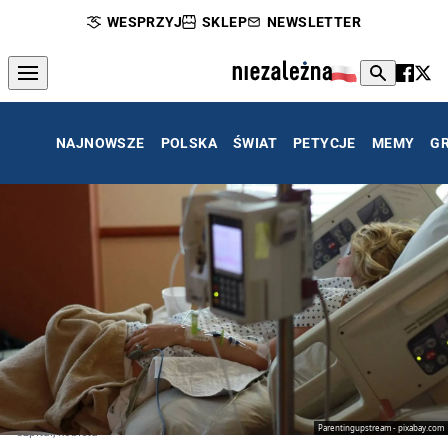
WESPRZYJ
SKLEP
NEWSLETTER
NAJNOWSZE
POLSKA
ŚWIAT
PETYCJE
MEMY
G
Parentingupstream - pixabay.com
Szpital, kobieta