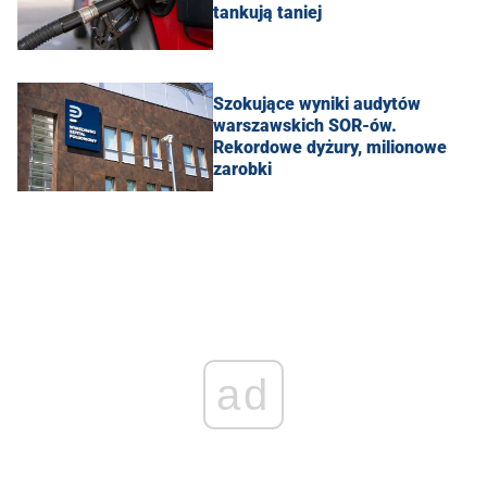
tankują taniej
Szokujące wyniki audytów
warszawskich SOR-ów.
Rekordowe dyżury, milionowe
zarobki
ad