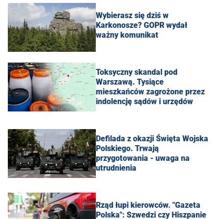
Wybierasz się dziś w
Karkonosze? GOPR wydał
ważny komunikat
Toksyczny skandal pod
Warszawą. Tysiące
mieszkańców zagrożone przez
indolencję sądów i urzędów
Defilada z okazji Święta Wojska
Polskiego. Trwają
przygotowania - uwaga na
utrudnienia
Rząd łupi kierowców. "Gazeta
Polska": Szwedzi czy Hiszpanie