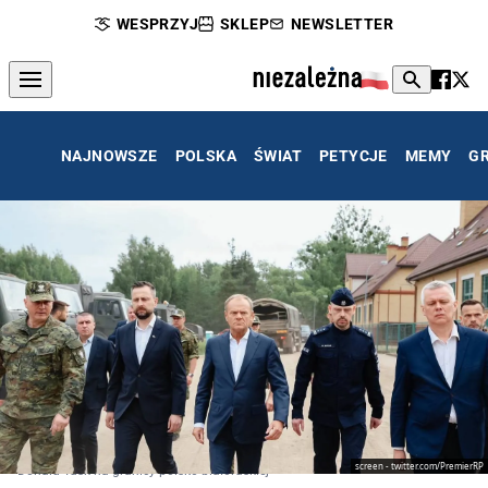
WESPRZYJ
SKLEP
NEWSLETTER
NAJNOWSZE
POLSKA
ŚWIAT
PETYCJE
MEMY
G
screen - twitter.com/PremierRP
Donald Tusk na granicy polsko-białoruskiej