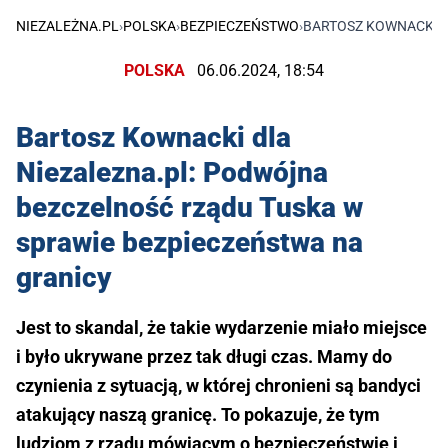
NIEZALEŻNA.PL
›
POLSKA
›
BEZPIECZEŃSTWO
›
BARTOSZ KOWNACKI D
POLSKA
06.06.2024, 18:54
Bartosz Kownacki dla
Niezalezna.pl: Podwójna
bezczelność rządu Tuska w
sprawie bezpieczeństwa na
granicy
Jest to skandal, że takie wydarzenie miało miejsce
i było ukrywane przez tak długi czas. Mamy do
czynienia z sytuacją, w której chronieni są bandyci
atakujący naszą granicę. To pokazuje, że tym
ludziom z rządu mówiącym o bezpieczeństwie i