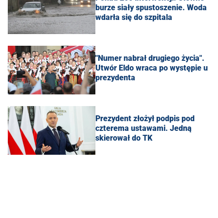
burze siały spustoszenie. Woda
wdarła się do szpitala
"Numer nabrał drugiego życia".
Utwór Eldo wraca po występie u
prezydenta
Prezydent złożył podpis pod
czterema ustawami. Jedną
skierował do TK