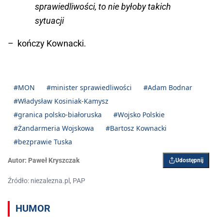
sprawiedliwości, to nie byłoby takich
sytuacji
– kończy Kownacki.
#MON
#minister sprawiedliwości
#Adam Bodnar
#Władysław Kosiniak-Kamysz
#granica polsko-białoruska
#Wojsko Polskie
#Żandarmeria Wojskowa
#Bartosz Kownacki
#bezprawie Tuska
Autor:
Paweł Kryszczak
Udostępnij
Źródło: niezalezna.pl, PAP
HUMOR