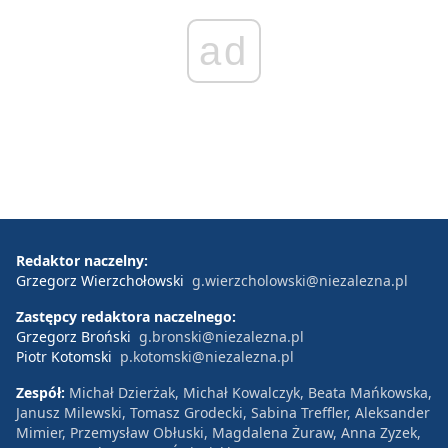
ad
Redaktor naczelny:
Grzegorz Wierzchołowski
g.wierzcholowski@niezalezna.pl
Zastępcy redaktora naczelnego:
Grzegorz Broński
g.bronski@niezalezna.pl
Piotr Kotomski
p.kotomski@niezalezna.pl
Zespół:
Michał Dzierżak, Michał Kowalczyk, Beata Mańkowska,
Janusz Milewski, Tomasz Grodecki, Sabina Treffler, Aleksander
Mimier, Przemysław Obłuski, Magdalena Żuraw, Anna Zyzek,