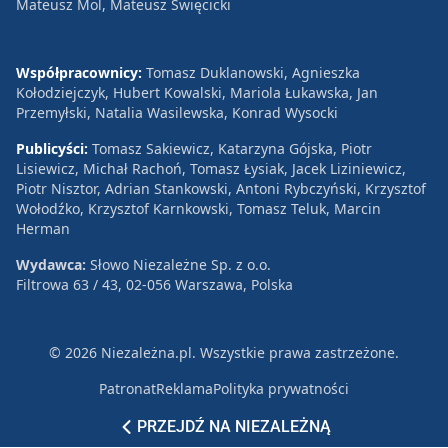
Mateusz Mol, Mateusz Święcicki
Współpracownicy:
Tomasz Duklanowski, Agnieszka
Kołodziejczyk, Hubert Kowalski, Mariola Łukawska, Jan
Przemyłski, Natalia Wasilewska, Konrad Wysocki
Publicyści:
Tomasz Sakiewicz, Katarzyna Gójska, Piotr
Lisiewicz, Michał Rachoń, Tomasz Łysiak, Jacek Liziniewicz,
Piotr Nisztor, Adrian Stankowski, Antoni Rybczyński, Krzysztof
Wołodźko, Krzysztof Karnkowski, Tomasz Teluk, Marcin
Herman
Wydawca:
Słowo Niezależne Sp. z o.o.
Filtrowa 63 / 43, 02-056 Warszawa, Polska
© 2026 Niezależna.pl. Wszystkie prawa zastrzeżone.
Patronat
Reklama
Polityka prywatności
PRZEJDŹ NA NIEZALEŻNĄ