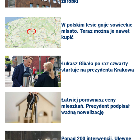
zarobki
W polskim lesie gnije sowieckie
miasto. Teraz można je nawet
kupić
Łukasz Gibała po raz czwarty
startuje na prezydenta Krakowa
Łatwiej porównasz ceny
mieszkań. Prezydent podpisał
ważną nowelizację
Ponad 200 interwencji. Ulewne