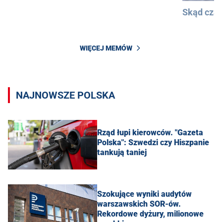
Skąd cza
WIĘCEJ MEMÓW
NAJNOWSZE POLSKA
Rząd łupi kierowców. "Gazeta
Polska": Szwedzi czy Hiszpanie
tankują taniej
Szokujące wyniki audytów
warszawskich SOR-ów.
Rekordowe dyżury, milionowe