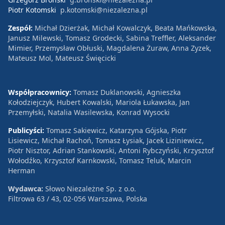
Piotr Kotomski
p.kotomski@niezalezna.pl
Zespół:
Michał Dzierżak, Michał Kowalczyk, Beata Mańkowska,
Janusz Milewski, Tomasz Grodecki, Sabina Treffler, Aleksander
Mimier, Przemysław Obłuski, Magdalena Żuraw, Anna Zyzek,
Mateusz Mol, Mateusz Święcicki
Współpracownicy:
Tomasz Duklanowski, Agnieszka
Kołodziejczyk, Hubert Kowalski, Mariola Łukawska, Jan
Przemyłski, Natalia Wasilewska, Konrad Wysocki
Publicyści:
Tomasz Sakiewicz, Katarzyna Gójska, Piotr
Lisiewicz, Michał Rachoń, Tomasz Łysiak, Jacek Liziniewicz,
Piotr Nisztor, Adrian Stankowski, Antoni Rybczyński, Krzysztof
Wołodźko, Krzysztof Karnkowski, Tomasz Teluk, Marcin
Herman
Wydawca:
Słowo Niezależne Sp. z o.o.
Filtrowa 63 / 43, 02-056 Warszawa, Polska