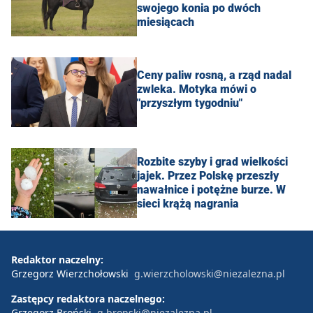
swojego konia po dwóch
miesiącach
Ceny paliw rosną, a rząd nadal
zwleka. Motyka mówi o
"przyszłym tygodniu"
Rozbite szyby i grad wielkości
jajek. Przez Polskę przeszły
nawałnice i potężne burze. W
sieci krążą nagrania
Redaktor naczelny:
Grzegorz Wierzchołowski
g.wierzcholowski@niezalezna.pl
Zastępcy redaktora naczelnego:
Grzegorz Broński
g.bronski@niezalezna.pl