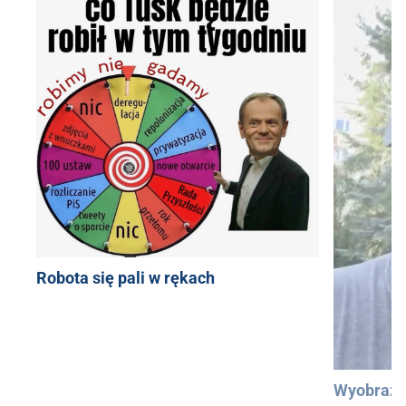
Robota się pali w rękach
Wyobraźc