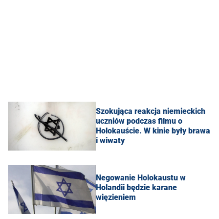
Szokująca reakcja niemieckich
uczniów podczas filmu o
Holokauście. W kinie były brawa
i wiwaty
Negowanie Holokaustu w
Holandii będzie karane
więzieniem