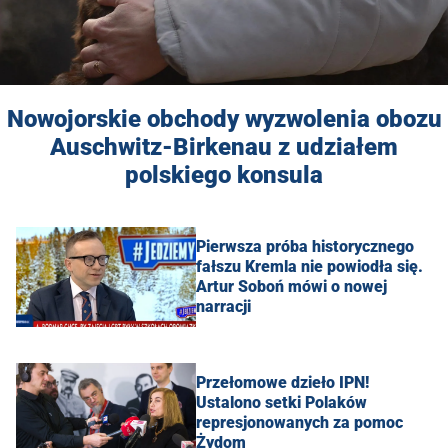
Nowojorskie obchody wyzwolenia obozu
Auschwitz-Birkenau z udziałem
polskiego konsula
Pierwsza próba historycznego
fałszu Kremla nie powiodła się.
Artur Soboń mówi o nowej
narracji
Przełomowe dzieło IPN!
Ustalono setki Polaków
represjonowanych za pomoc
Żydom