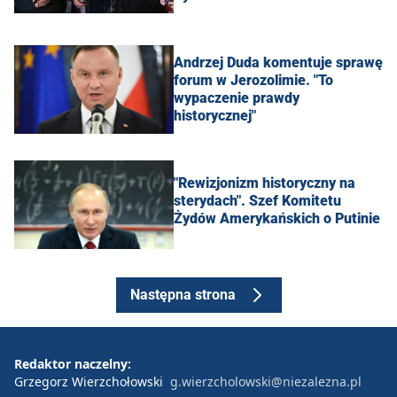
Andrzej Duda komentuje sprawę
forum w Jerozolimie. "To
wypaczenie prawdy
historycznej"
"Rewizjonizm historyczny na
sterydach". Szef Komitetu
Żydów Amerykańskich o Putinie
Następna strona
Redaktor naczelny:
Grzegorz Wierzchołowski
g.wierzcholowski@niezalezna.pl