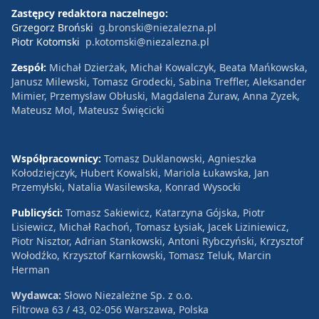
Zastępcy redaktora naczelnego:
Grzegorz Broński
g.bronski@niezalezna.pl
Piotr Kotomski
p.kotomski@niezalezna.pl
Zespół:
Michał Dzierżak, Michał Kowalczyk, Beata Mańkowska,
Janusz Milewski, Tomasz Grodecki, Sabina Treffler, Aleksander
Mimier, Przemysław Obłuski, Magdalena Żuraw, Anna Zyzek,
Mateusz Mol, Mateusz Święcicki
Współpracownicy:
Tomasz Duklanowski, Agnieszka
Kołodziejczyk, Hubert Kowalski, Mariola Łukawska, Jan
Przemyłski, Natalia Wasilewska, Konrad Wysocki
Publicyści:
Tomasz Sakiewicz, Katarzyna Gójska, Piotr
Lisiewicz, Michał Rachoń, Tomasz Łysiak, Jacek Liziniewicz,
Piotr Nisztor, Adrian Stankowski, Antoni Rybczyński, Krzysztof
Wołodźko, Krzysztof Karnkowski, Tomasz Teluk, Marcin
Herman
Wydawca:
Słowo Niezależne Sp. z o.o.
Filtrowa 63 / 43, 02-056 Warszawa, Polska