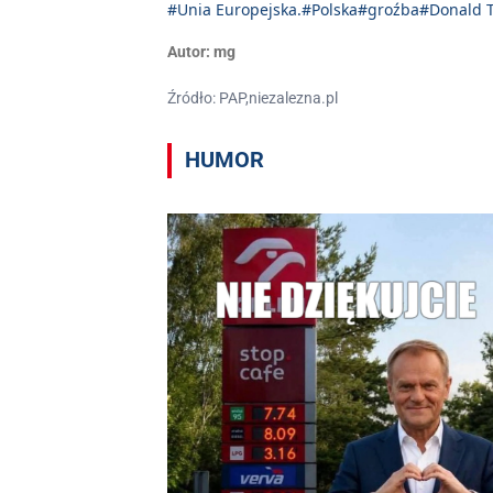
#Unia Europejska.
#Polska
#groźba
#Donald 
Autor:
mg
Źródło: PAP,niezalezna.pl
HUMOR