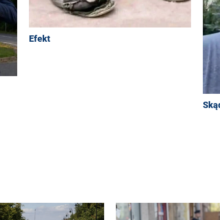
Efekt
Ską