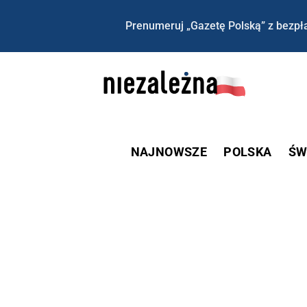
Prenumeruj „Gazetę Polską” z bezpła
NAJNOWSZE
POLSKA
ŚW