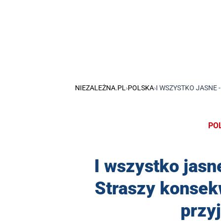
NIEZALEŻNA.PL
›
POLSKA
›
I WSZYSTKO JASNE 
PO
I wszystko jasn
Straszy konsek
przy