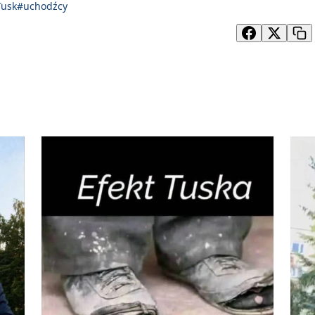
Tusk
#uchodźcy