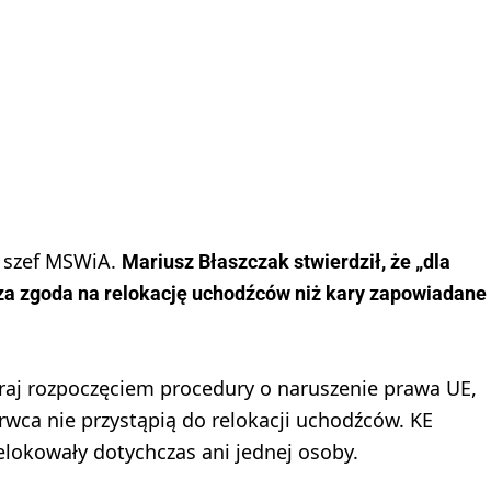
ę szef MSWiA.
Mariusz Błaszczak stwierdził, że „dla
sza zgoda na relokację uchodźców niż kary zapowiadane
raj rozpoczęciem procedury o naruszenie prawa UE,
erwca nie przystąpią do relokacji uchodźców. KE
relokowały dotychczas ani jednej osoby.