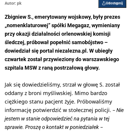
Autor:
pk
Udostępnij
Zbigniew S., emerytowany wojskowy, były prezes
„nomenklaturowej” spółki Megagaz, wymieniany
przy okazji działalności orlenowskiej komisji
śledczej, próbował popełnić samobójstwo –
dowiedział się portal niezalezna.pl. W ubiegły
czwartek został przywieziony do warszawskiego
szpitala MSW z raną postrzałową głowy.
Jak się dowiedzieliśmy, strzał w głowę S. został
oddany z broni myśliwskiej. Mimo bardzo
ciężkiego stanu pacjent żyje. Próbowaliśmy
informację potwierdzić w stołecznej policji. –
Nie
jestem w stanie odpowiedzieć na pytania w tej
–
sprawie. Proszę o kontakt w poniedziałek