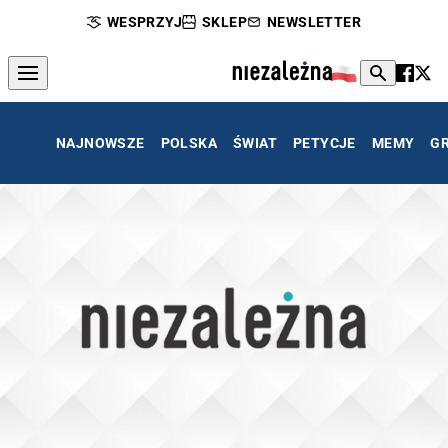
WESPRZYJ
SKLEP
NEWSLETTER
NAJNOWSZE
POLSKA
ŚWIAT
PETYCJE
MEMY
G