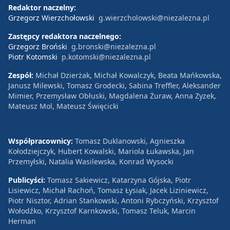
Redaktor naczelny:
Grzegorz Wierzchołowski
g.wierzcholowski@niezalezna.pl
Zastępcy redaktora naczelnego:
Grzegorz Broński
g.bronski@niezalezna.pl
Piotr Kotomski
p.kotomski@niezalezna.pl
Zespół:
Michał Dzierżak, Michał Kowalczyk, Beata Mańkowska,
Janusz Milewski, Tomasz Grodecki, Sabina Treffler, Aleksander
Mimier, Przemysław Obłuski, Magdalena Żuraw, Anna Zyzek,
Mateusz Mol, Mateusz Święcicki
Współpracownicy:
Tomasz Duklanowski, Agnieszka
Kołodziejczyk, Hubert Kowalski, Mariola Łukawska, Jan
Przemyłski, Natalia Wasilewska, Konrad Wysocki
Publicyści:
Tomasz Sakiewicz, Katarzyna Gójska, Piotr
Lisiewicz, Michał Rachoń, Tomasz Łysiak, Jacek Liziniewicz,
Piotr Nisztor, Adrian Stankowski, Antoni Rybczyński, Krzysztof
Wołodźko, Krzysztof Karnkowski, Tomasz Teluk, Marcin
Herman