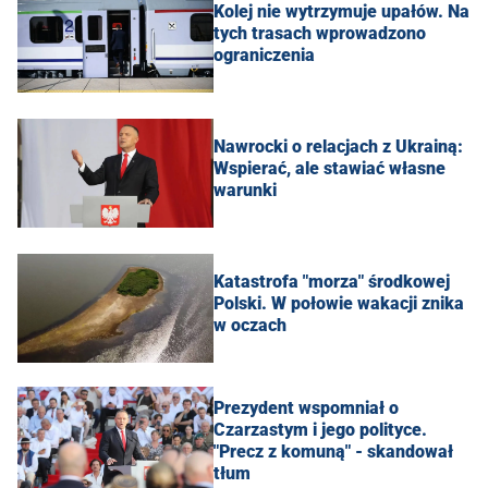
Kolej nie wytrzymuje upałów. Na
tych trasach wprowadzono
ograniczenia
Nawrocki o relacjach z Ukrainą:
Wspierać, ale stawiać własne
warunki
Katastrofa "morza" środkowej
Polski. W połowie wakacji znika
w oczach
Prezydent wspomniał o
Czarzastym i jego polityce.
"Precz z komuną" - skandował
tłum