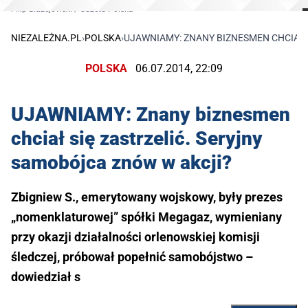
Filip Błażejowski / Gazeta Polska
NIEZALEŻNA.PL
›
POLSKA
›
UJAWNIAMY: ZNANY BIZNESMEN CHCIAŁ 
POLSKA
06.07.2014, 22:09
UJAWNIAMY: Znany biznesmen
chciał się zastrzelić. Seryjny
samobójca znów w akcji?
Zbigniew S., emerytowany wojskowy, były prezes
„nomenklaturowej” spółki Megagaz, wymieniany
przy okazji działalności orlenowskiej komisji
śledczej, próbował popełnić samobójstwo –
dowiedział s