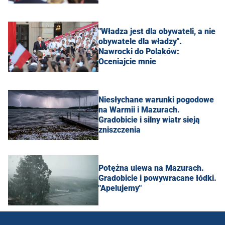
"Władza jest dla obywateli, a nie
obywatele dla władzy".
Nawrocki do Polaków:
Oceniajcie mnie
Niesłychane warunki pogodowe
na Warmii i Mazurach.
Gradobicie i silny wiatr sieją
zniszczenia
Potężna ulewa na Mazurach.
Gradobicie i powywracane łódki.
"Apelujemy"