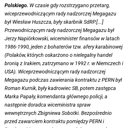
Polskiego.
W czasie gdy rozstrzygano przetarg,
wiceprzewodniczącym rady nadzorczej Megagazu
był Wiesław Huszcza, były skarbnik SdRP.[...]
Przewodniczącym rady nadzorczej Megagazu był
Jerzy Napiórkowski, wiceminister finansów w latach
1986-1990, jeden z bohaterów tzw. afery karabinowej
(Polaków, których oskarżono o nielegalny handel
bronią z Irakiem, zatrzymano w 1992 r. w Niemczech i
USA). Wiceprzewodniczącym rady nadzorczej
Megagazu podczas zawierania kontraktu z PERN był
Roman Kurnik, były kadrowiec SB, potem zastępca
Marka Papały, komendanta głównego policji, a
następnie doradca wiceministra spraw
wewnętrznych Zbigniewa Sobotki. Bezpośrednio
przed zawarciem kontraktu pomiędzy PERN i