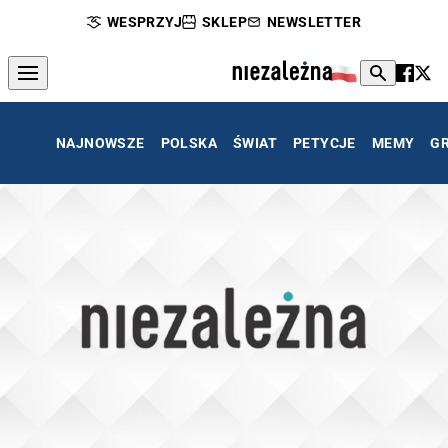
WESPRZYJ
SKLEP
NEWSLETTER
NAJNOWSZE
POLSKA
ŚWIAT
PETYCJE
MEMY
G