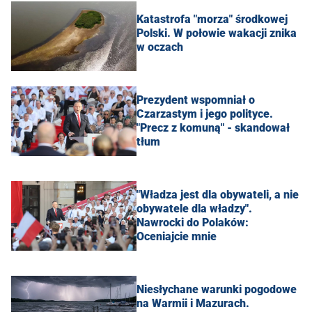
Katastrofa "morza" środkowej
Polski. W połowie wakacji znika
w oczach
Prezydent wspomniał o
Czarzastym i jego polityce.
"Precz z komuną" - skandował
tłum
"Władza jest dla obywateli, a nie
obywatele dla władzy".
Nawrocki do Polaków:
Oceniajcie mnie
Niesłychane warunki pogodowe
na Warmii i Mazurach.