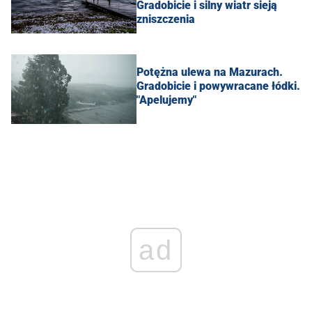
Gradobicie i silny wiatr sieją
zniszczenia
Potężna ulewa na Mazurach.
Gradobicie i powywracane łódki.
"Apelujemy"
ad