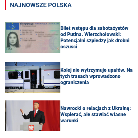
NAJNOWSZE POLSKA
Bilet wstępu dla sabotażystów
od Putina. Wierzchołowski:
Potencjalni szpiedzy jak drobni
oszuści
Kolej nie wytrzymuje upałów. Na
tych trasach wprowadzono
ograniczenia
Nawrocki o relacjach z Ukrainą:
Wspierać, ale stawiać własne
warunki