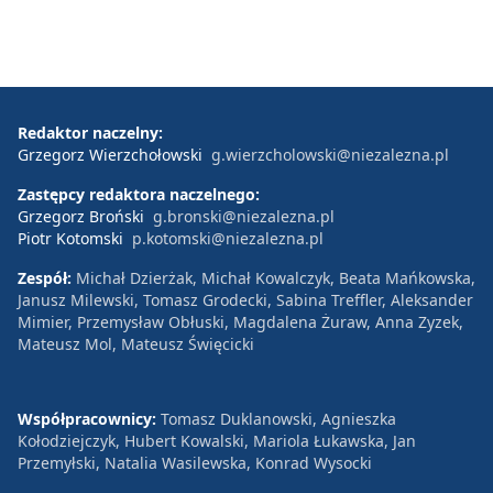
Redaktor naczelny:
Grzegorz Wierzchołowski
g.wierzcholowski@niezalezna.pl
Zastępcy redaktora naczelnego:
Grzegorz Broński
g.bronski@niezalezna.pl
Piotr Kotomski
p.kotomski@niezalezna.pl
Zespół:
Michał Dzierżak, Michał Kowalczyk, Beata Mańkowska,
Janusz Milewski, Tomasz Grodecki, Sabina Treffler, Aleksander
Mimier, Przemysław Obłuski, Magdalena Żuraw, Anna Zyzek,
Mateusz Mol, Mateusz Święcicki
Współpracownicy:
Tomasz Duklanowski, Agnieszka
Kołodziejczyk, Hubert Kowalski, Mariola Łukawska, Jan
Przemyłski, Natalia Wasilewska, Konrad Wysocki