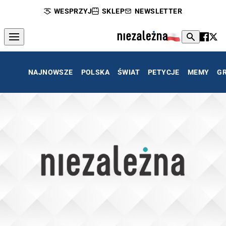
WESPRZYJ
SKLEP
NEWSLETTER
NAJNOWSZE
POLSKA
ŚWIAT
PETYCJE
MEMY
G