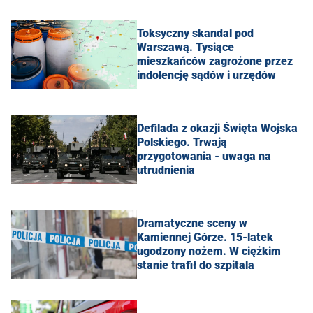
Toksyczny skandal pod
Warszawą. Tysiące
mieszkańców zagrożone przez
indolencję sądów i urzędów
Defilada z okazji Święta Wojska
Polskiego. Trwają
przygotowania - uwaga na
utrudnienia
Dramatyczne sceny w
Kamiennej Górze. 15-latek
ugodzony nożem. W ciężkim
stanie trafił do szpitala