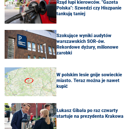
Rząd łupi kierowców. "Gazeta
Polska": Szwedzi czy Hiszpanie
tankują taniej
Szokujące wyniki audytów
warszawskich SOR-ów.
Rekordowe dyżury, milionowe
zarobki
W polskim lesie gnije sowieckie
miasto. Teraz można je nawet
kupić
Łukasz Gibała po raz czwarty
startuje na prezydenta Krakowa