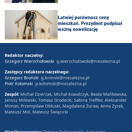
Łatwiej porównasz ceny
mieszkań. Prezydent podpisał
ważną nowelizację
Redaktor naczelny:
Grzegorz Wierzchołowski
g.wierzcholowski@niezalezna.pl
Zastępcy redaktora naczelnego:
Grzegorz Broński
g.bronski@niezalezna.pl
Piotr Kotomski
p.kotomski@niezalezna.pl
Zespół:
Michał Dzierżak, Michał Kowalczyk, Beata Mańkowska,
Janusz Milewski, Tomasz Grodecki, Sabina Treffler, Aleksander
Mimier, Przemysław Obłuski, Magdalena Żuraw, Anna Zyzek,
Mateusz Mol, Mateusz Święcicki
Współpracownicy:
Tomasz Duklanowski, Agnieszka