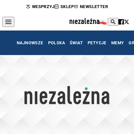
WESPRZYJ
SKLEP
NEWSLETTER
NAJNOWSZE
POLSKA
ŚWIAT
PETYCJE
MEMY
G