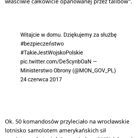
właściwie całkowicie opanowanej przez talibów".
Witajcie w domu. Dziękujemy za służbę
#bezpieczeństwo
#TakieJestWojskoPolskie
pic.twitter.com/De5cynbOaN
—
Ministerstwo Obrony (@MON_GOV_PL)
24 czerwca 2017
Ok. 50 komandosów przyleciało na wrocławskie
lotnisko samolotem amerykańskich sił