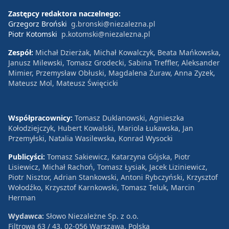
Zastępcy redaktora naczelnego:
Grzegorz Broński
g.bronski@niezalezna.pl
Piotr Kotomski
p.kotomski@niezalezna.pl
Zespół:
Michał Dzierżak, Michał Kowalczyk, Beata Mańkowska,
Janusz Milewski, Tomasz Grodecki, Sabina Treffler, Aleksander
Mimier, Przemysław Obłuski, Magdalena Żuraw, Anna Zyzek,
Mateusz Mol, Mateusz Święcicki
Współpracownicy:
Tomasz Duklanowski, Agnieszka
Kołodziejczyk, Hubert Kowalski, Mariola Łukawska, Jan
Przemyłski, Natalia Wasilewska, Konrad Wysocki
Publicyści:
Tomasz Sakiewicz, Katarzyna Gójska, Piotr
Lisiewicz, Michał Rachoń, Tomasz Łysiak, Jacek Liziniewicz,
Piotr Nisztor, Adrian Stankowski, Antoni Rybczyński, Krzysztof
Wołodźko, Krzysztof Karnkowski, Tomasz Teluk, Marcin
Herman
Wydawca:
Słowo Niezależne Sp. z o.o.
Filtrowa 63 / 43, 02-056 Warszawa, Polska