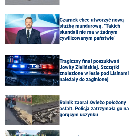
Czarnek chce utworzyć nową
służbę mundurową. "Takich
skandali nie ma w żadnym
cywilizowanym państwie"
Tragiczny finał poszukiwań
Jowity Zielińskiej. Szczątki
znalezione w lesie pod Lisinami
należały do zaginionej
Rolnik zaorał świeżo położony
asfalt. Policja zatrzymała go na
gorącym uczynku