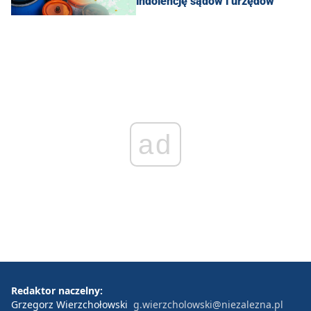
indolencję sądów i urzędów
ad
Redaktor naczelny:
Grzegorz Wierzchołowski
g.wierzcholowski@niezalezna.pl