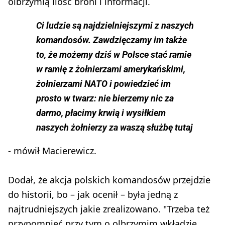
olbrzymią ilość broni i informacji.
Ci ludzie są najdzielniejszymi z naszych
komandosów. Zawdzięczamy im także
to, że możemy dziś w Polsce stać ramie
w ramię z żołnierzami amerykańskimi,
żołnierzami NATO i powiedzieć im
prosto w twarz: nie bierzemy nic za
darmo, płacimy krwią i wysiłkiem
naszych żołnierzy za waszą służbę tutaj
- mówił Macierewicz.
Dodał, że akcja polskich komandosów przejdzie
do historii, bo – jak ocenił – była jedną z
najtrudniejszych jakie zrealizowano. "Trzeba też
przypomnieć przy tym o olbrzymim wkładzie