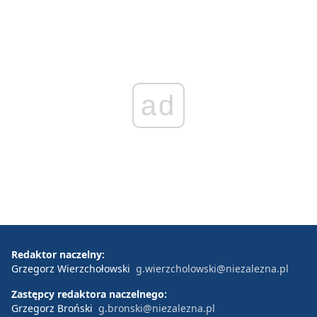
ad
Redaktor naczelny:
Grzegorz Wierzchołowski
g.wierzcholowski@niezalezna.pl
Zastępcy redaktora naczelnego:
Grzegorz Broński
g.bronski@niezalezna.pl