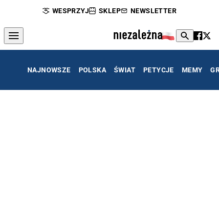
WESPRZYJ
SKLEP
NEWSLETTER
NAJNOWSZE
POLSKA
ŚWIAT
PETYCJE
MEMY
G