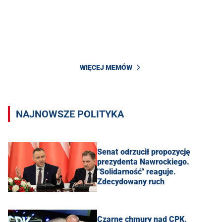
WIĘCEJ MEMÓW
NAJNOWSZE POLITYKA
Senat odrzucił propozycję
prezydenta Nawrockiego.
"Solidarność" reaguje.
Zdecydowany ruch
Czarne chmury nad CPK.