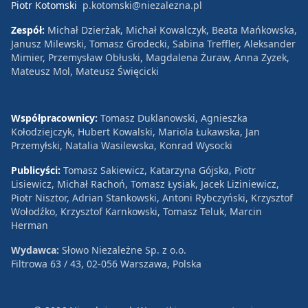
Piotr Kotomski
p.kotomski@niezalezna.pl
Zespół:
Michał Dzierżak, Michał Kowalczyk, Beata Mańkowska,
Janusz Milewski, Tomasz Grodecki, Sabina Treffler, Aleksander
Mimier, Przemysław Obłuski, Magdalena Żuraw, Anna Zyzek,
Mateusz Mol, Mateusz Święcicki
Współpracownicy:
Tomasz Duklanowski, Agnieszka
Kołodziejczyk, Hubert Kowalski, Mariola Łukawska, Jan
Przemyłski, Natalia Wasilewska, Konrad Wysocki
Publicyści:
Tomasz Sakiewicz, Katarzyna Gójska, Piotr
Lisiewicz, Michał Rachoń, Tomasz Łysiak, Jacek Liziniewicz,
Piotr Nisztor, Adrian Stankowski, Antoni Rybczyński, Krzysztof
Wołodźko, Krzysztof Karnkowski, Tomasz Teluk, Marcin
Herman
Wydawca:
Słowo Niezależne Sp. z o.o.
Filtrowa 63 / 43, 02-056 Warszawa, Polska