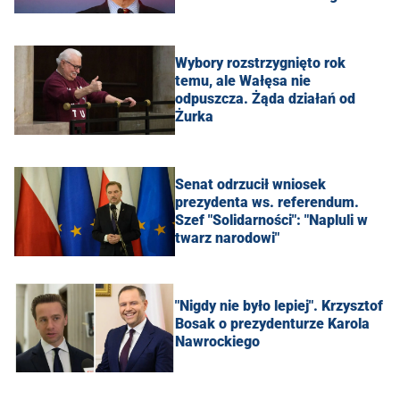
Wybory rozstrzygnięto rok
temu, ale Wałęsa nie
odpuszcza. Żąda działań od
Żurka
Senat odrzucił wniosek
prezydenta ws. referendum.
Szef "Solidarności": "Napluli w
twarz narodowi"
"Nigdy nie było lepiej". Krzysztof
Bosak o prezydenturze Karola
Nawrockiego