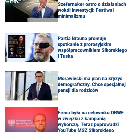
Szefernaker ostro o działaniach
wokół inwestycji: Festiwal
minimalizmu
Partia Brauna promuje
spotkanie z prorosyjskim
współpracownikiem Sikorskiego
i Tuska
Morawiecki ma plan na kryzys
demograficzny. Chce specjalnej
pensji dla rodziców
Firma była na celowniku OBWE
w związku z kampanią
wyborczą. Teraz poprowadzi
YouTube MSZ Sikorskiego