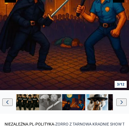
3/12
NIEZALEŻNA.PL
›
POLITYKA
›
ZORRO Z TARNOWA KRADNIE SHOW TRZ