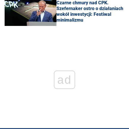
Czarne chmury nad CPK.
Szefernaker ostro o działaniach
wokół inwestycji: Festiwal
minimalizmu
ad