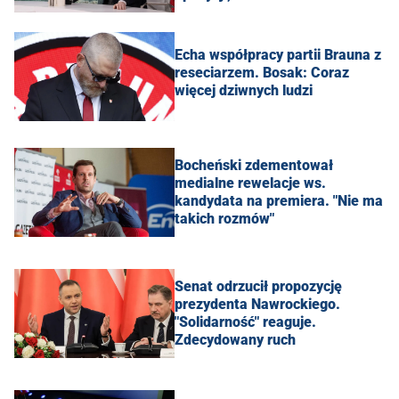
Echa współpracy partii Brauna z
reseciarzem. Bosak: Coraz
więcej dziwnych ludzi
Bocheński zdementował
medialne rewelacje ws.
kandydata na premiera. "Nie ma
takich rozmów"
Senat odrzucił propozycję
prezydenta Nawrockiego.
"Solidarność" reaguje.
Zdecydowany ruch