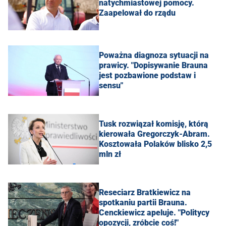
natychmiastowej pomocy.
Zaapelował do rządu
Poważna diagnoza sytuacji na
prawicy. "Dopisywanie Brauna
jest pozbawione podstaw i
sensu"
Tusk rozwiązał komisję, którą
kierowała Gregorczyk-Abram.
Kosztowała Polaków blisko 2,5
mln zł
Reseciarz Bratkiewicz na
spotkaniu partii Brauna.
Cenckiewicz apeluje. "Politycy
opozycji, zróbcie coś!"