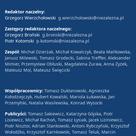
Redaktor naczelny:
Grzegorz Wierzchołowski
g.wierzcholowski@niezalezna.pl
Zastępcy redaktora naczelnego:
Grzegorz Broński
g.bronski@niezalezna.pl
Piotr Kotomski
p.kotomski@niezalezna.pl
Zespół:
Michał Dzierżak, Michał Kowalczyk, Beata Mańkowska,
Janusz Milewski, Tomasz Grodecki, Sabina Treffler, Aleksander
Mimier, Przemysław Obłuski, Magdalena Żuraw, Anna Zyzek,
Mateusz Mol, Mateusz Święcicki
Współpracownicy:
Tomasz Duklanowski, Agnieszka
Kołodziejczyk, Hubert Kowalski, Mariola Łukawska, Jan
Przemyłski, Natalia Wasilewska, Konrad Wysocki
Publicyści:
Tomasz Sakiewicz, Katarzyna Gójska, Piotr
Lisiewicz, Michał Rachoń, Tomasz Łysiak, Jacek Liziniewicz,
Piotr Nisztor, Adrian Stankowski, Antoni Rybczyński, Krzysztof
Wołodźko, Krzysztof Karnkowski, Tomasz Teluk, Marcin