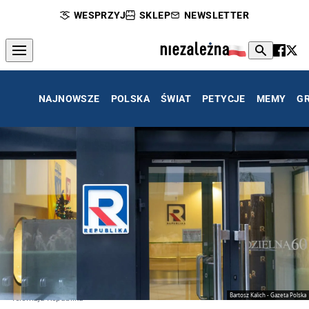
WESPRZYJ
SKLEP
NEWSLETTER
NAJNOWSZE
POLSKA
ŚWIAT
PETYCJE
MEMY
G
Bartosz Kalich - Gazeta Polska
Telewizja Republika