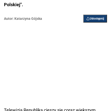
Polskiej".
Autor:
Katarzyna Gójska
Udostępnij
Telewizja Republika cieszy się coraz większym