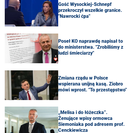
Gość Wysockiej-Schnepf
przekroczył wszelkie granice.
"Nawrocki ćpa"
Poseł KO naprawdę napisał to
do ministerstwa. "Zrobiliśmy z
ludzi śmieciarzy"
Zmiana rządu w Polsce
wspierana unijną kasą. Ziobro
mówi wprost. "To przestępstwo"
„Melisa i do łóżeczka”.
Żenujące wpisy ormowca
Siemoniaka pod adresem prof.
Cenckiewicza