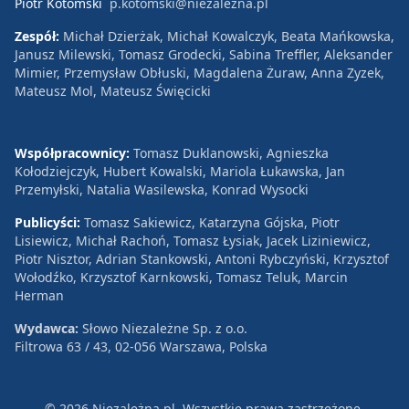
Piotr Kotomski
p.kotomski@niezalezna.pl
Zespół:
Michał Dzierżak, Michał Kowalczyk, Beata Mańkowska,
Janusz Milewski, Tomasz Grodecki, Sabina Treffler, Aleksander
Mimier, Przemysław Obłuski, Magdalena Żuraw, Anna Zyzek,
Mateusz Mol, Mateusz Święcicki
Współpracownicy:
Tomasz Duklanowski, Agnieszka
Kołodziejczyk, Hubert Kowalski, Mariola Łukawska, Jan
Przemyłski, Natalia Wasilewska, Konrad Wysocki
Publicyści:
Tomasz Sakiewicz, Katarzyna Gójska, Piotr
Lisiewicz, Michał Rachoń, Tomasz Łysiak, Jacek Liziniewicz,
Piotr Nisztor, Adrian Stankowski, Antoni Rybczyński, Krzysztof
Wołodźko, Krzysztof Karnkowski, Tomasz Teluk, Marcin
Herman
Wydawca:
Słowo Niezależne Sp. z o.o.
Filtrowa 63 / 43, 02-056 Warszawa, Polska
© 2026 Niezależna.pl. Wszystkie prawa zastrzeżone.