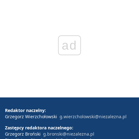
ad
Redaktor naczelny:
Grzegorz Wierzchołowski
g.wierzcholowski@niezalezna.pl
Zastępcy redaktora naczelnego:
Grzegorz Broński
g.bronski@niezalezna.pl