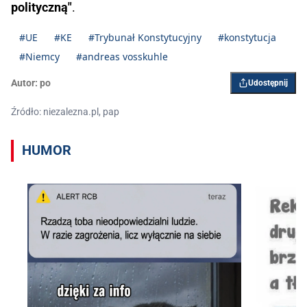
polityczną"
.
#UE
#KE
#Trybunał Konstytucyjny
#konstytucja
#Niemcy
#andreas vosskuhle
Autor:
po
Udostępnij
Źródło: niezalezna.pl, pap
HUMOR