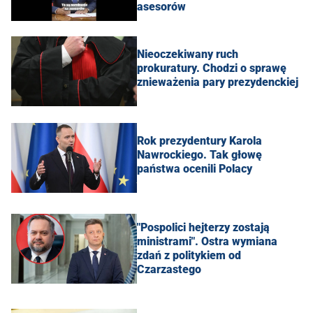
asesorów
Nieoczekiwany ruch
prokuratury. Chodzi o sprawę
znieważenia pary prezydenckiej
Rok prezydentury Karola
Nawrockiego. Tak głowę
państwa ocenili Polacy
"Pospolici hejterzy zostają
ministrami". Ostra wymiana
zdań z politykiem od
Czarzastego