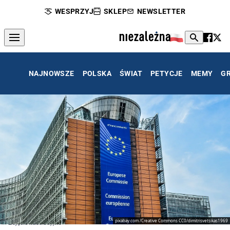
WESPRZYJ
SKLEP
NEWSLETTER
NAJNOWSZE
POLSKA
ŚWIAT
PETYCJE
MEMY
G
pixabay.com /Creative Commons CC0/dimitrisvetsikas1969
Zdjęcie ilustracyjne