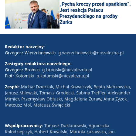
„Pycha kroczy przed upadkiem”.
Jest reakcja Pałacu
Prezydenckiego na groźby
Żurka
Redaktor naczelny:
Grzegorz Wierzchołowski
g.wierzcholowski@niezalezna.pl
Zastępcy redaktora naczelnego:
Grzegorz Broński
g.bronski@niezalezna.pl
Piotr Kotomski
p.kotomski@niezalezna.pl
Zespół:
Michał Dzierżak, Michał Kowalczyk, Beata Mańkowska,
Janusz Milewski, Tomasz Grodecki, Sabina Treffler, Aleksander
Mimier, Przemysław Obłuski, Magdalena Żuraw, Anna Zyzek,
Mateusz Mol, Mateusz Święcicki
Współpracownicy:
Tomasz Duklanowski, Agnieszka
Kołodziejczyk, Hubert Kowalski, Mariola Łukawska, Jan