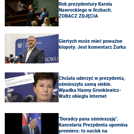
Rok prezydentury Karola
Nawrockiego w liczbach.
ZOBACZ ZDJĘCIA
Giertych może mieć poważne
kłopoty. Jest komentarz Żurka
Chciała uderzyć w prezydenta,
ośmieszyła samą siebie.
Wpadka Hanny Gronkiewicz-
Waltz obiegła internet
"Doradcy pana ośmieszają".
Kancelaria Prezydenta upomina
premiera: to nacisk na