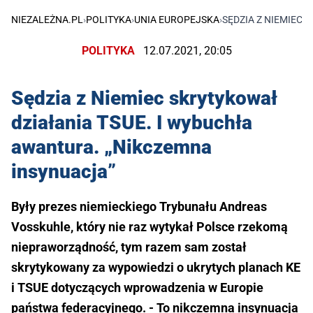
NIEZALEŻNA.PL
›
POLITYKA
›
UNIA EUROPEJSKA
›
SĘDZIA Z NIEMIEC
POLITYKA
12.07.2021, 20:05
Sędzia z Niemiec skrytykował
działania TSUE. I wybuchła
awantura. „Nikczemna
insynuacja”
Były prezes niemieckiego Trybunału Andreas
Vosskuhle, który nie raz wytykał Polsce rzekomą
niepraworządność, tym razem sam został
skrytykowany za wypowiedzi o ukrytych planach KE
i TSUE dotyczących wprowadzenia w Europie
państwa federacyjnego. - To nikczemna insynuacja