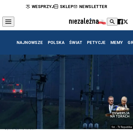
WESPRZYJ
SKLEP
NEWSLETTER
NAJNOWSZE
POLSKA
ŚWIAT
PETYCJE
MEMY
G
fot. - TV Republika
Dywersja na torach