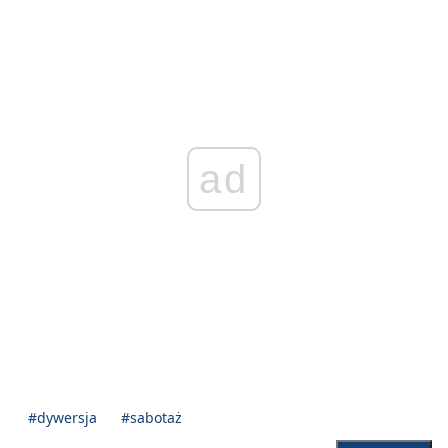
ad
#dywersja
#sabotaż