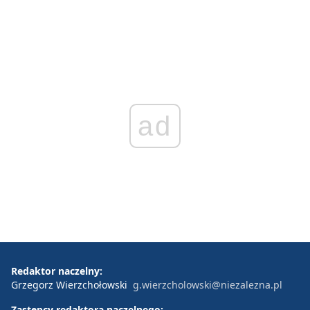
ad
Redaktor naczelny:
Grzegorz Wierzchołowski
g.wierzcholowski@niezalezna.pl
Zastępcy redaktora naczelnego: