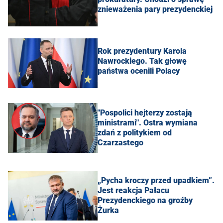
znieważenia pary prezydenckiej
Rok prezydentury Karola
Nawrockiego. Tak głowę
państwa ocenili Polacy
"Pospolici hejterzy zostają
ministrami". Ostra wymiana
zdań z politykiem od
Czarzastego
„Pycha kroczy przed upadkiem”.
Jest reakcja Pałacu
Prezydenckiego na groźby
Żurka