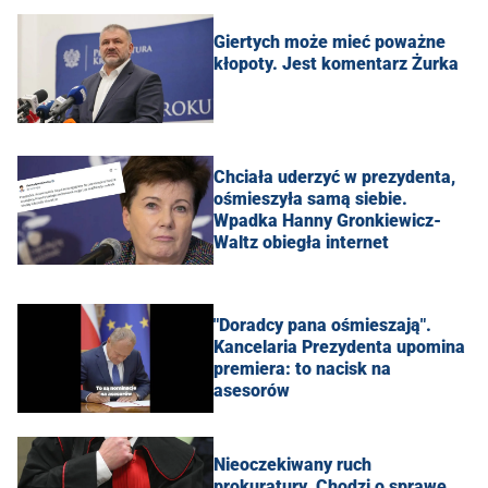
Giertych może mieć poważne
kłopoty. Jest komentarz Żurka
Chciała uderzyć w prezydenta,
ośmieszyła samą siebie.
Wpadka Hanny Gronkiewicz-
Waltz obiegła internet
"Doradcy pana ośmieszają".
Kancelaria Prezydenta upomina
premiera: to nacisk na
asesorów
Nieoczekiwany ruch
prokuratury. Chodzi o sprawę