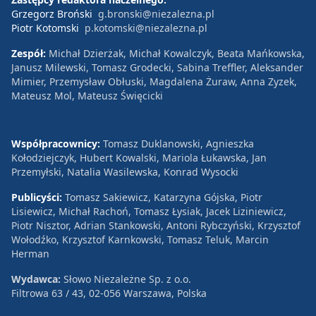
Grzegorz Broński
g.bronski@niezalezna.pl
Piotr Kotomski
p.kotomski@niezalezna.pl
Zespół:
Michał Dzierżak, Michał Kowalczyk, Beata Mańkowska,
Janusz Milewski, Tomasz Grodecki, Sabina Treffler, Aleksander
Mimier, Przemysław Obłuski, Magdalena Żuraw, Anna Zyzek,
Mateusz Mol, Mateusz Święcicki
Współpracownicy:
Tomasz Duklanowski, Agnieszka
Kołodziejczyk, Hubert Kowalski, Mariola Łukawska, Jan
Przemyłski, Natalia Wasilewska, Konrad Wysocki
Publicyści:
Tomasz Sakiewicz, Katarzyna Gójska, Piotr
Lisiewicz, Michał Rachoń, Tomasz Łysiak, Jacek Liziniewicz,
Piotr Nisztor, Adrian Stankowski, Antoni Rybczyński, Krzysztof
Wołodźko, Krzysztof Karnkowski, Tomasz Teluk, Marcin
Herman
Wydawca:
Słowo Niezależne Sp. z o.o.
Filtrowa 63 / 43, 02-056 Warszawa, Polska