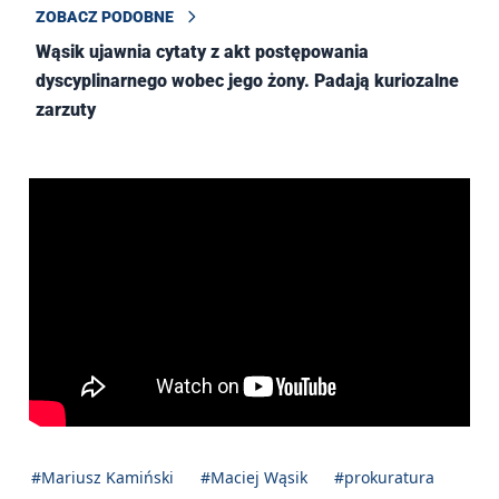
ZOBACZ PODOBNE
Wąsik ujawnia cytaty z akt postępowania
dyscyplinarnego wobec jego żony. Padają kuriozalne
zarzuty
#Mariusz Kamiński
#Maciej Wąsik
#prokuratura