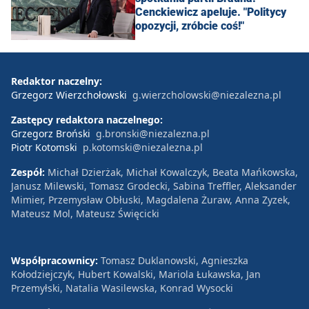
Cenckiewicz apeluje. "Politycy
opozycji, zróbcie coś!"
Redaktor naczelny:
Grzegorz Wierzchołowski
g.wierzcholowski@niezalezna.pl
Zastępcy redaktora naczelnego:
Grzegorz Broński
g.bronski@niezalezna.pl
Piotr Kotomski
p.kotomski@niezalezna.pl
Zespół:
Michał Dzierżak, Michał Kowalczyk, Beata Mańkowska,
Janusz Milewski, Tomasz Grodecki, Sabina Treffler, Aleksander
Mimier, Przemysław Obłuski, Magdalena Żuraw, Anna Zyzek,
Mateusz Mol, Mateusz Święcicki
Współpracownicy:
Tomasz Duklanowski, Agnieszka
Kołodziejczyk, Hubert Kowalski, Mariola Łukawska, Jan
Przemyłski, Natalia Wasilewska, Konrad Wysocki