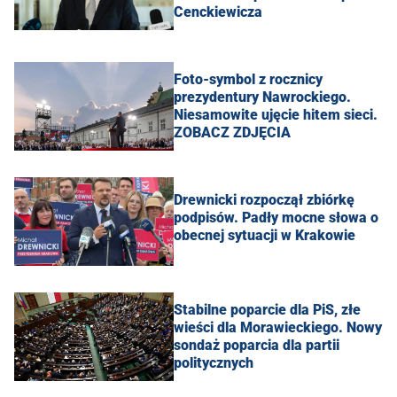
Cenckiewicza
Foto-symbol z rocznicy
prezydentury Nawrockiego.
Niesamowite ujęcie hitem sieci.
ZOBACZ ZDJĘCIA
Drewnicki rozpoczął zbiórkę
podpisów. Padły mocne słowa o
obecnej sytuacji w Krakowie
Stabilne poparcie dla PiS, złe
wieści dla Morawieckiego. Nowy
sondaż poparcia dla partii
politycznych