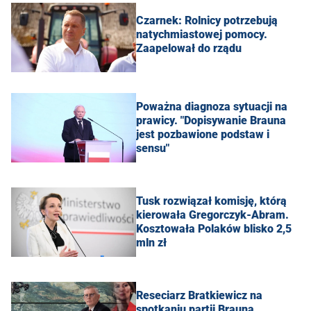
Czarnek: Rolnicy potrzebują
natychmiastowej pomocy.
Zaapelował do rządu
Poważna diagnoza sytuacji na
prawicy. "Dopisywanie Brauna
jest pozbawione podstaw i
sensu"
Tusk rozwiązał komisję, którą
kierowała Gregorczyk-Abram.
Kosztowała Polaków blisko 2,5
mln zł
Reseciarz Bratkiewicz na
spotkaniu partii Brauna.