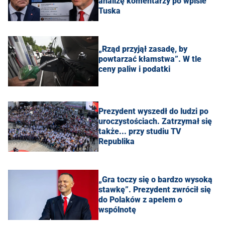
analizę komentarzy po wpisie
Tuska
„Rząd przyjął zasadę, by
powtarzać kłamstwa”. W tle
ceny paliw i podatki
Prezydent wyszedł do ludzi po
uroczystościach. Zatrzymał się
także... przy studiu TV
Republika
„Gra toczy się o bardzo wysoką
stawkę”. Prezydent zwrócił się
do Polaków z apelem o
wspólnotę