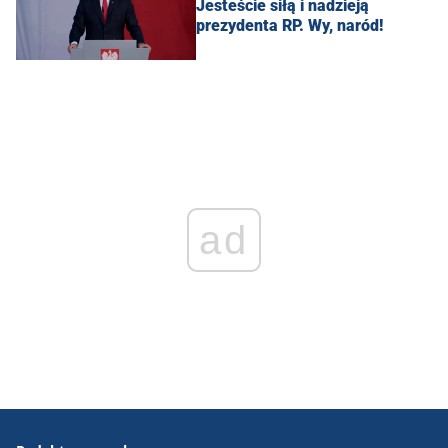
Jesteście siłą i nadzieją
prezydenta RP. Wy, naród!
ad