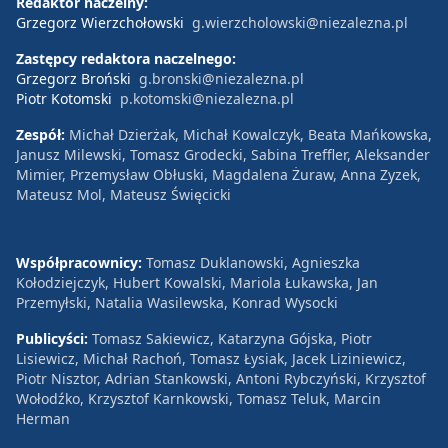
Redaktor naczelny:
Grzegorz Wierzchołowski
g.wierzcholowski@niezalezna.pl
Zastępcy redaktora naczelnego:
Grzegorz Broński
g.bronski@niezalezna.pl
Piotr Kotomski
p.kotomski@niezalezna.pl
Zespół:
Michał Dzierżak, Michał Kowalczyk, Beata Mańkowska,
Janusz Milewski, Tomasz Grodecki, Sabina Treffler, Aleksander
Mimier, Przemysław Obłuski, Magdalena Żuraw, Anna Zyzek,
Mateusz Mol, Mateusz Święcicki
Współpracownicy:
Tomasz Duklanowski, Agnieszka
Kołodziejczyk, Hubert Kowalski, Mariola Łukawska, Jan
Przemyłski, Natalia Wasilewska, Konrad Wysocki
Publicyści:
Tomasz Sakiewicz, Katarzyna Gójska, Piotr
Lisiewicz, Michał Rachoń, Tomasz Łysiak, Jacek Liziniewicz,
Piotr Nisztor, Adrian Stankowski, Antoni Rybczyński, Krzysztof
Wołodźko, Krzysztof Karnkowski, Tomasz Teluk, Marcin
Herman