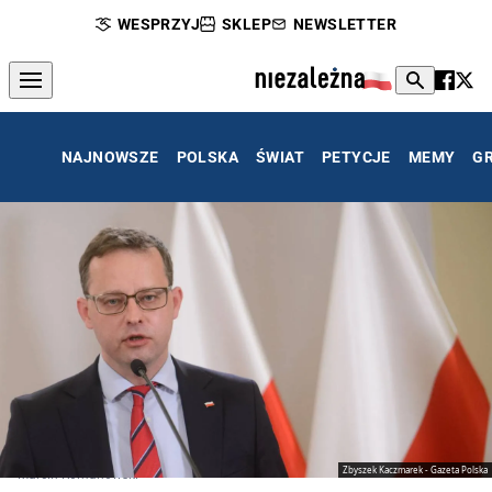
WESPRZYJ
SKLEP
NEWSLETTER
NAJNOWSZE
POLSKA
ŚWIAT
PETYCJE
MEMY
G
Zbyszek Kaczmarek - Gazeta Polska
Marcin Romanowski