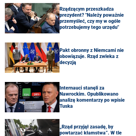
Rządzącym przeszkadza
prezydent? "Należy poważnie
przemyśleć, czy my w ogóle
potrzebujemy tego urzędu"
Pakt obronny z Niemcami nie
obowiązuje. Rząd zwleka z
decyzją
Internauci stanęli za
Nawrockim. Opublikowano
analizę komentarzy po wpisie
Tuska
„Rząd przyjął zasadę, by
powtarzać kłamstwa”. W tle