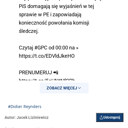
PiS domagają się wyjaśnień w tej
sprawie w PE i zapowiadają
konieczność powołania komisji
śledczej.
Czytaj
#GPC
od 00:00 na »
https://t.co/EDVldJkeHO
PRENUMERUJ 📲
https://t.co/5oUNtNfQBb
ZOBACZ WIĘCEJ
pic.twitter.com/HHanoXwg4a
— GP Codziennie (@GPCodziennie)
#Didier Reynders
December 5, 2024
Autor:
Jacek Liziniewicz
Udostępnij