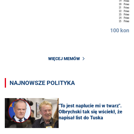
100 konkr
WIĘCEJ MEMÓW
NAJNOWSZE POLITYKA
"To jest naplucie mi w twarz".
Olbrychski tak się wściekł, że
napisał list do Tuska