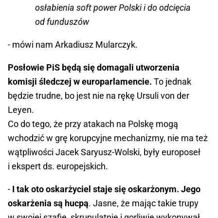
osłabienia soft power Polski i do odcięcia
od funduszów
- mówi nam Arkadiusz Mularczyk.
Posłowie PiS będą się domagali utworzenia
komisji śledczej w europarlamencie.
To jednak
będzie trudne, bo jest nie na rękę Ursuli von der
Leyen.
Co do tego, że przy atakach na Polskę mogą
wchodzić w grę korupcyjne mechanizmy, nie ma też
wątpliwości Jacek Saryusz-Wolski, były europoseł
i ekspert ds. europejskich.
-
I tak oto oskarżyciel staje się oskarżonym. Jego
oskarżenia są hucpą
. Jasne, że mając takie trupy
w swojej szafie, skrupulatnie i gorliwie wykonywał