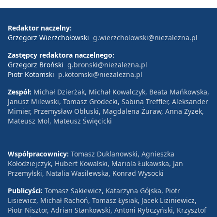
Redaktor naczelny:
Grzegorz Wierzchołowski
g.wierzcholowski@niezalezna.pl
Zastępcy redaktora naczelnego:
Grzegorz Broński
g.bronski@niezalezna.pl
Piotr Kotomski
p.kotomski@niezalezna.pl
Zespół:
Michał Dzierżak, Michał Kowalczyk, Beata Mańkowska,
Janusz Milewski, Tomasz Grodecki, Sabina Treffler, Aleksander
Mimier, Przemysław Obłuski, Magdalena Żuraw, Anna Zyzek,
Mateusz Mol, Mateusz Święcicki
Współpracownicy:
Tomasz Duklanowski, Agnieszka
Kołodziejczyk, Hubert Kowalski, Mariola Łukawska, Jan
Przemyłski, Natalia Wasilewska, Konrad Wysocki
Publicyści:
Tomasz Sakiewicz, Katarzyna Gójska, Piotr
Lisiewicz, Michał Rachoń, Tomasz Łysiak, Jacek Liziniewicz,
Piotr Nisztor, Adrian Stankowski, Antoni Rybczyński, Krzysztof