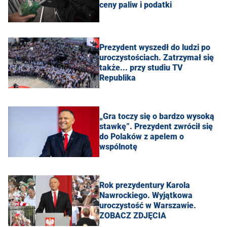
ceny paliw i podatki
Prezydent wyszedł do ludzi po
uroczystościach. Zatrzymał się
także... przy studiu TV
Republika
„Gra toczy się o bardzo wysoką
stawkę”. Prezydent zwrócił się
do Polaków z apelem o
wspólnotę
Rok prezydentury Karola
Nawrockiego. Wyjątkowa
uroczystość w Warszawie.
ZOBACZ ZDJĘCIA