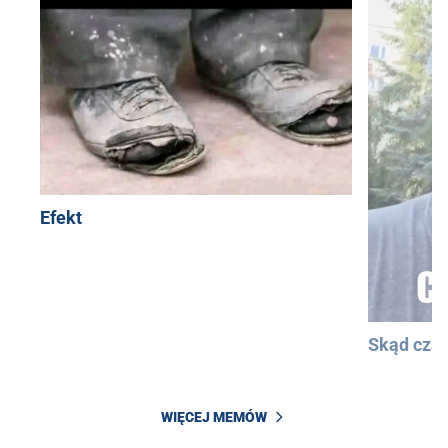
Efekt
Skąd cza
WIĘCEJ MEMÓW