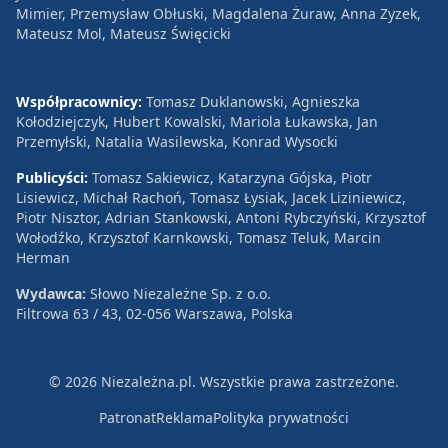
Mimier, Przemysław Obłuski, Magdalena Żuraw, Anna Zyzek,
Mateusz Mol, Mateusz Święcicki
Współpracownicy:
Tomasz Duklanowski, Agnieszka
Kołodziejczyk, Hubert Kowalski, Mariola Łukawska, Jan
Przemyłski, Natalia Wasilewska, Konrad Wysocki
Publicyści:
Tomasz Sakiewicz, Katarzyna Gójska, Piotr
Lisiewicz, Michał Rachoń, Tomasz Łysiak, Jacek Liziniewicz,
Piotr Nisztor, Adrian Stankowski, Antoni Rybczyński, Krzysztof
Wołodźko, Krzysztof Karnkowski, Tomasz Teluk, Marcin
Herman
Wydawca:
Słowo Niezależne Sp. z o.o.
Filtrowa 63 / 43, 02-056 Warszawa, Polska
© 2026 Niezależna.pl. Wszystkie prawa zastrzeżone.
Patronat
Reklama
Polityka prywatności