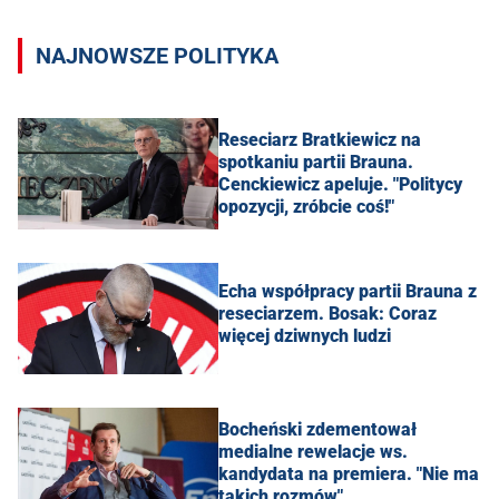
NAJNOWSZE POLITYKA
Reseciarz Bratkiewicz na
spotkaniu partii Brauna.
Cenckiewicz apeluje. "Politycy
opozycji, zróbcie coś!"
Echa współpracy partii Brauna z
reseciarzem. Bosak: Coraz
więcej dziwnych ludzi
Bocheński zdementował
medialne rewelacje ws.
kandydata na premiera. "Nie ma
takich rozmów"