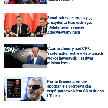
Senat odrzucił propozycję
prezydenta Nawrockiego.
"Solidarność" reaguje.
Zdecydowany ruch
Czarne chmury nad CPK.
Szefernaker ostro o działaniach
wokół inwestycji: Festiwal
minimalizmu
Partia Brauna promuje
spotkanie z prorosyjskim
współpracownikiem Sikorskiego
i Tuska