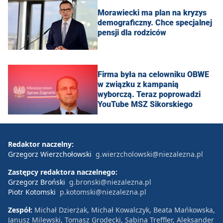
Morawiecki ma plan na kryzys
demograficzny. Chce specjalnej
pensji dla rodziców
Firma była na celowniku OBWE
w związku z kampanią
wyborczą. Teraz poprowadzi
YouTube MSZ Sikorskiego
Redaktor naczelny:
Grzegorz Wierzchołowski
g.wierzcholowski@niezalezna.pl
Zastępcy redaktora naczelnego:
Grzegorz Broński
g.bronski@niezalezna.pl
Piotr Kotomski
p.kotomski@niezalezna.pl
Zespół:
Michał Dzierżak, Michał Kowalczyk, Beata Mańkowska,
Janusz Milewski, Tomasz Grodecki, Sabina Treffler, Aleksander