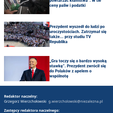
powtarzać kłamstwa”. W tle
ceny paliw i podatki
Prezydent wyszedł do ludzi po
uroczystościach. Zatrzymał się
także... przy studiu TV
Republika
„Gra toczy się o bardzo wysoką
stawkę”. Prezydent zwrócił się
do Polaków z apelem o
wspólnotę
Redaktor naczelny:
Grzegorz Wierzchołowski
g.wierzcholowski@niezalezna.pl
Zastępcy redaktora naczelnego: