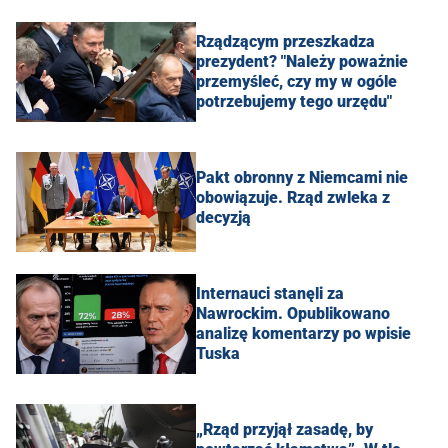
Rządzącym przeszkadza
prezydent? "Należy poważnie
przemyśleć, czy my w ogóle
potrzebujemy tego urzędu"
Pakt obronny z Niemcami nie
obowiązuje. Rząd zwleka z
decyzją
Internauci stanęli za
Nawrockim. Opublikowano
analizę komentarzy po wpisie
Tuska
„Rząd przyjął zasadę, by