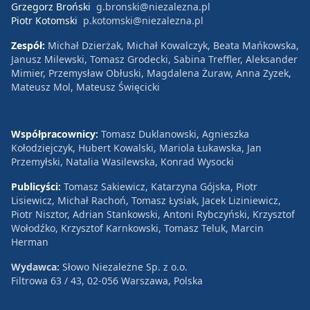
Grzegorz Broński
g.bronski@niezalezna.pl
Piotr Kotomski
p.kotomski@niezalezna.pl
Zespół:
Michał Dzierżak, Michał Kowalczyk, Beata Mańkowska,
Janusz Milewski, Tomasz Grodecki, Sabina Treffler, Aleksander
Mimier, Przemysław Obłuski, Magdalena Żuraw, Anna Zyzek,
Mateusz Mol, Mateusz Święcicki
Współpracownicy:
Tomasz Duklanowski, Agnieszka
Kołodziejczyk, Hubert Kowalski, Mariola Łukawska, Jan
Przemyłski, Natalia Wasilewska, Konrad Wysocki
Publicyści:
Tomasz Sakiewicz, Katarzyna Gójska, Piotr
Lisiewicz, Michał Rachoń, Tomasz Łysiak, Jacek Liziniewicz,
Piotr Nisztor, Adrian Stankowski, Antoni Rybczyński, Krzysztof
Wołodźko, Krzysztof Karnkowski, Tomasz Teluk, Marcin
Herman
Wydawca:
Słowo Niezależne Sp. z o.o.
Filtrowa 63 / 43, 02-056 Warszawa, Polska