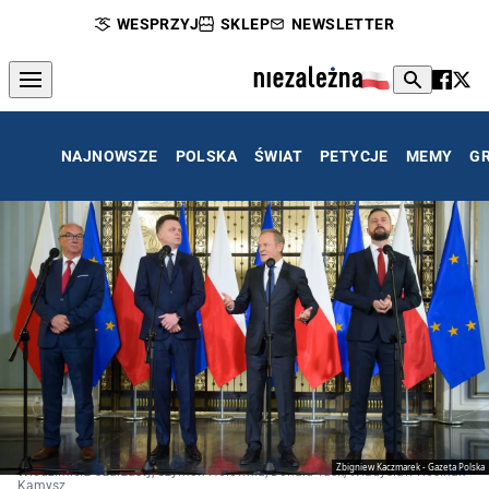
WESPRZYJ
SKLEP
NEWSLETTER
NAJNOWSZE
POLSKA
ŚWIAT
PETYCJE
MEMY
G
Zbigniew Kaczmarek - Gazeta Polska
Włodzimierz Czarzasty, Szymon Hołownia, Donald Tusk, Władysław Kosinak-
Kamysz