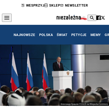
WESPRZYJ
SKLEP
NEWSLETTER
NAJNOWSZE
POLSKA
ŚWIAT
PETYCJE
MEMY
G
Александр Ерашов CCA 4.0 via Wikipedia Commons
To zemsta...?