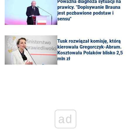
Poważna diagnoza sytuacji na
prawicy. "Dopisywanie Brauna
jest pozbawione podstaw i
sensu"
Tusk rozwiązał komisję, którą
kierowała Gregorczyk-Abram.
Kosztowała Polaków blisko 2,5
mln zł
ad