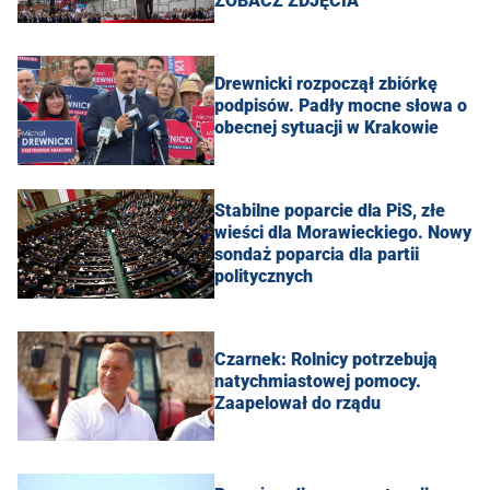
ZOBACZ ZDJĘCIA
Drewnicki rozpoczął zbiórkę
podpisów. Padły mocne słowa o
obecnej sytuacji w Krakowie
Stabilne poparcie dla PiS, złe
wieści dla Morawieckiego. Nowy
sondaż poparcia dla partii
politycznych
Czarnek: Rolnicy potrzebują
natychmiastowej pomocy.
Zaapelował do rządu