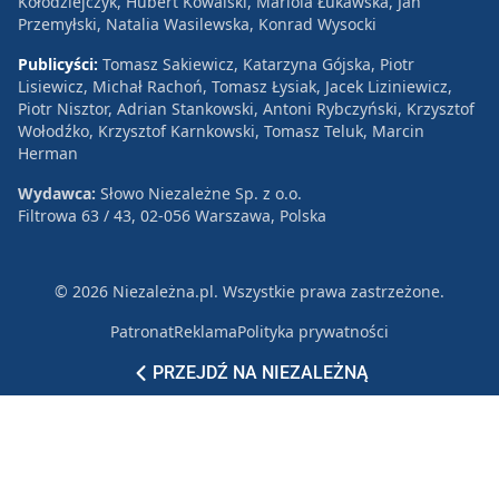
Kołodziejczyk, Hubert Kowalski, Mariola Łukawska, Jan
Przemyłski, Natalia Wasilewska, Konrad Wysocki
Publicyści:
Tomasz Sakiewicz, Katarzyna Gójska, Piotr
Lisiewicz, Michał Rachoń, Tomasz Łysiak, Jacek Liziniewicz,
Piotr Nisztor, Adrian Stankowski, Antoni Rybczyński, Krzysztof
Wołodźko, Krzysztof Karnkowski, Tomasz Teluk, Marcin
Herman
Wydawca:
Słowo Niezależne Sp. z o.o.
Filtrowa 63 / 43, 02-056 Warszawa, Polska
© 2026 Niezależna.pl. Wszystkie prawa zastrzeżone.
Patronat
Reklama
Polityka prywatności
PRZEJDŹ NA NIEZALEŻNĄ