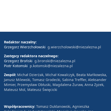
Redaktor naczelny:
Grzegorz Wierzchołowski
g.wierzcholowski@niezalezna.pl
Zastępcy redaktora naczelnego:
Grzegorz Broński
g.bronski@niezalezna.pl
Piotr Kotomski
p.kotomski@niezalezna.pl
Zespół:
Michał Dzierżak, Michał Kowalczyk, Beata Mańkowska,
Janusz Milewski, Tomasz Grodecki, Sabina Treffler, Aleksander
Mimier, Przemysław Obłuski, Magdalena Żuraw, Anna Zyzek,
Mateusz Mol, Mateusz Święcicki
Współpracownicy:
Tomasz Duklanowski, Agnieszka