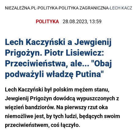
NIEZALEŻNA.PL
›
POLITYKA
›
POLITYKA ZAGRANICZNA
›
LECH KACZYŃS
POLITYKA
28.08.2023, 13:59
Lech Kaczyński a Jewgienij
Prigożyn. Piotr Lisiewicz:
Przeciwieństwa, ale... "Obaj
podważyli władzę Putina"
Lech Kaczyński był polskim mężem stanu,
Jewgienij Prigożyn dowódcą wypuszczonych z
więzień bandziorów. Na pierwszy rzut oka
niemożliwe jest, by tych ludzi, będących swoim
przeciwieństwem, coś łączyło.