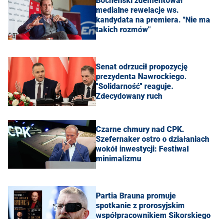
Bocheński zdementował
medialne rewelacje ws.
kandydata na premiera. "Nie ma
takich rozmów"
Senat odrzucił propozycję
prezydenta Nawrockiego.
"Solidarność" reaguje.
Zdecydowany ruch
Czarne chmury nad CPK.
Szefernaker ostro o działaniach
wokół inwestycji: Festiwal
minimalizmu
Partia Brauna promuje
spotkanie z prorosyjskim
współpracownikiem Sikorskiego