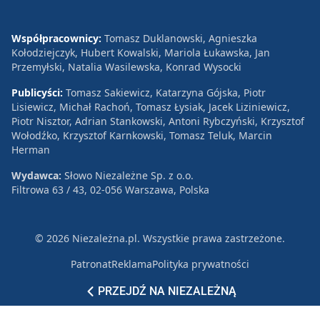
Współpracownicy:
Tomasz Duklanowski, Agnieszka
Kołodziejczyk, Hubert Kowalski, Mariola Łukawska, Jan
Przemyłski, Natalia Wasilewska, Konrad Wysocki
Publicyści:
Tomasz Sakiewicz, Katarzyna Gójska, Piotr
Lisiewicz, Michał Rachoń, Tomasz Łysiak, Jacek Liziniewicz,
Piotr Nisztor, Adrian Stankowski, Antoni Rybczyński, Krzysztof
Wołodźko, Krzysztof Karnkowski, Tomasz Teluk, Marcin
Herman
Wydawca:
Słowo Niezależne Sp. z o.o.
Filtrowa 63 / 43, 02-056 Warszawa, Polska
© 2026 Niezależna.pl. Wszystkie prawa zastrzeżone.
Patronat
Reklama
Polityka prywatności
PRZEJDŹ NA NIEZALEŻNĄ