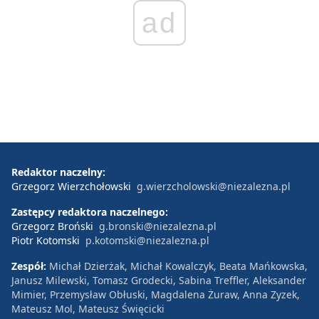
ad
Redaktor naczelny:
Grzegorz Wierzchołowski
g.wierzcholowski@niezalezna.pl
Zastępcy redaktora naczelnego:
Grzegorz Broński
g.bronski@niezalezna.pl
Piotr Kotomski
p.kotomski@niezalezna.pl
Zespół:
Michał Dzierżak, Michał Kowalczyk, Beata Mańkowska,
Janusz Milewski, Tomasz Grodecki, Sabina Treffler, Aleksander
Mimier, Przemysław Obłuski, Magdalena Żuraw, Anna Zyzek,
Mateusz Mol, Mateusz Święcicki