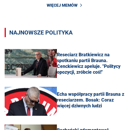
WIĘCEJ MEMÓW
NAJNOWSZE POLITYKA
Reseciarz Bratkiewicz na
spotkaniu partii Brauna.
Cenckiewicz apeluje. "Politycy
opozycji, zróbcie coś!"
Echa współpracy partii Brauna z
reseciarzem. Bosak: Coraz
więcej dziwnych ludzi