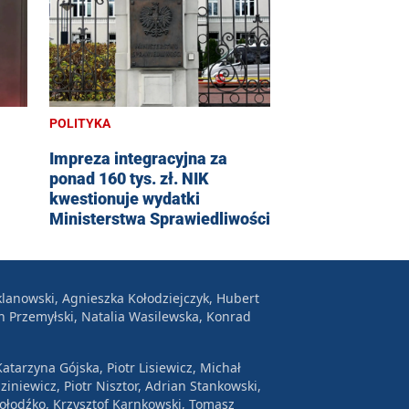
POLITYKA
Impreza integracyjna za
ponad 160 tys. zł. NIK
kwestionuje wydatki
Ministerstwa Sprawiedliwości
lanowski, Agnieszka Kołodziejczyk, Hubert
n Przemyłski, Natalia Wasilewska, Konrad
atarzyna Gójska, Piotr Lisiewicz, Michał
ziniewicz, Piotr Nisztor, Adrian Stankowski,
Wołodźko, Krzysztof Karnkowski, Tomasz