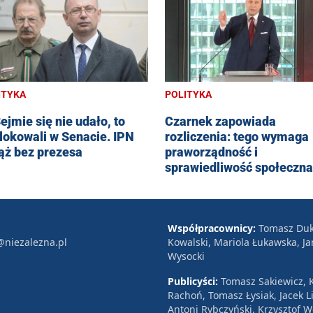
ITYKA
POLITYKA
ejmie się nie udało, to
Czarnek zapowiada
lokowali w Senacie. IPN
rozliczenia: tego wymaga
ąż bez prezesa
praworządność i
sprawiedliwość społeczna
Współpracownicy:
Tomasz Duk
@niezalezna.pl
Kowalski, Mariola Łukawska, Ja
Wysocki
Publicyści:
Tomasz Sakiewicz, K
Rachoń, Tomasz Łysiak, Jacek Li
Antoni Rybczyński, Krzysztof 