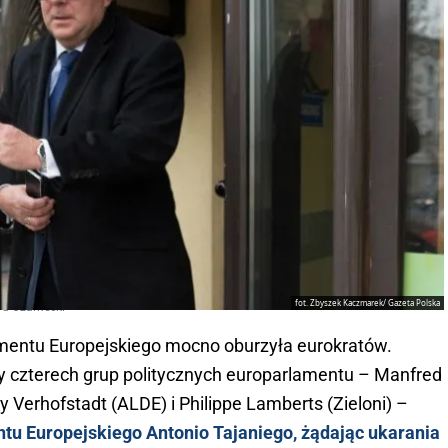
fot. Zbyszek Kaczmarek/ Gazeta Polska
d Czarnecki
entu Europejskiego mocno oburzyła eurokratów.
erzy czterech grup politycznych europarlamentu – Manfred
uy Verhofstadt (ALDE) i Philippe Lamberts (Zieloni) –
entu Europejskiego Antonio Tajaniego, żądając ukarania