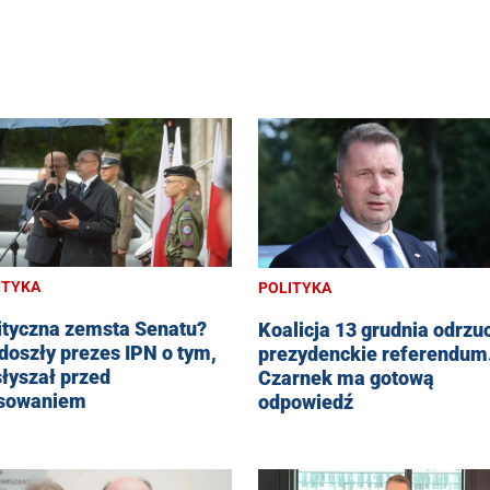
ITYKA
POLITYKA
ityczna zemsta Senatu?
Koalicja 13 grudnia odrzu
doszły prezes IPN o tym,
prezydenckie referendum
słyszał przed
Czarnek ma gotową
sowaniem
odpowiedź