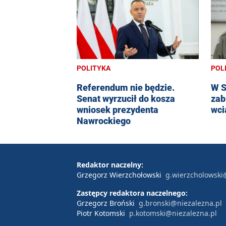
POLITYKA
POL
Referendum nie będzie.
W S
Senat wyrzucił do kosza
zab
wniosek prezydenta
wci
Nawrockiego
Redaktor naczelny:
Grzegorz Wierzchołowski
g.wierzcholowski
Zastępcy redaktora naczelnego:
Grzegorz Broński
g.bronski@niezalezna.pl
Piotr Kotomski
p.kotomski@niezalezna.pl