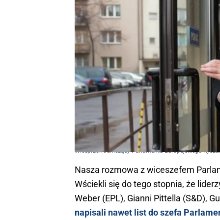
Wiceprzewodniczący Parlamentu Europejskiego Ryszar
Nasza rozmowa z wiceszefem Parlam
Wściekli się do tego stopnia, że lid
Weber (EPL), Gianni Pittella (S&D), G
napisali nawet list do szefa Parlam