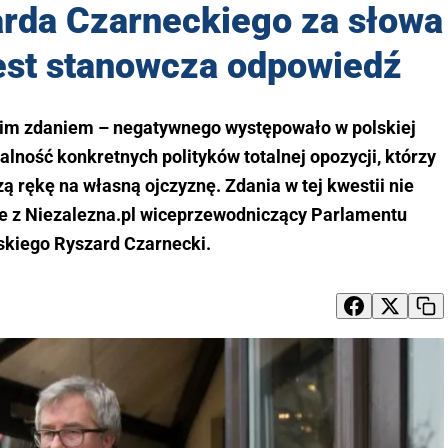
rda Czarneckiego za słowa
est stanowcza odpowiedź
oim zdaniem – negatywnego występowało w polskiej
łalność konkretnych polityków totalnej opozycji, którzy
ą rękę na własną ojczyznę. Zdania w tej kwestii nie
ie z Niezalezna.pl wiceprzewodniczący Parlamentu
skiego Ryszard Czarnecki.