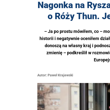
Nagonka na Rysza
o Róży Thun. J
– Ja po prostu mówiłem, co – m
historii i negatywnie oceniłem dzia
donoszą na własny kraj i podnosz
zmienię – podkreślił w rozmow
Europej
Autor:
Paweł Krajewski