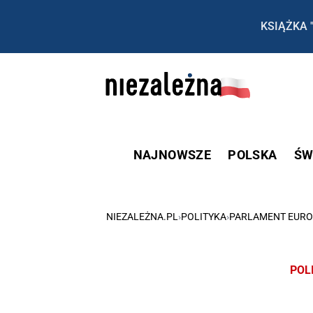
KSIĄŻKA 
NAJNOWSZE
POLSKA
ŚW
NIEZALEŻNA.PL
›
POLITYKA
›
PARLAMENT EURO
POL