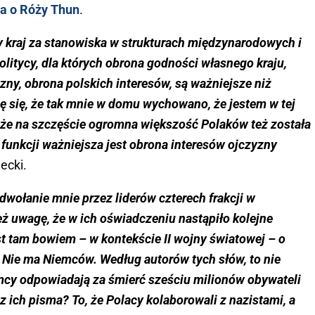
a o Róży Thun
.
ny kraj za stanowiska w strukturach międzynarodowych i
politycy, dla których obrona godności własnego kraju,
zny, obrona polskich interesów, są ważniejsze niż
zę się, że tak mnie w domu wychowano, że jestem w tej
 że na szczęście ogromna większość Polaków też została
 funkcji ważniejsza jest obrona interesów ojczyzny
ecki.
dwołanie mnie przez liderów czterech frakcji w
ż uwagę, że w ich oświadczeniu nastąpiło kolejne
st tam bowiem – w kontekście II wojny światowej – o
 Nie ma Niemców. Według autorów tych słów, to nie
emcy odpowiadają za śmierć sześciu milionów obywateli
e z ich pisma? To, że Polacy kolaborowali z nazistami, a