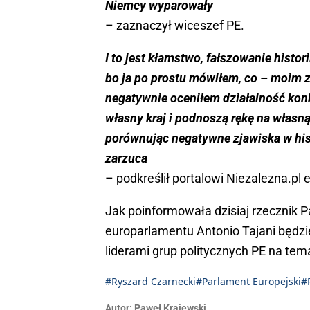
Niemcy wyparowały
– zaznaczył wiceszef PE.
I to jest kłamstwo, fałszowanie histor
bo ja po prostu mówiłem, co – moim z
negatywnie oceniłem działalność konk
własny kraj i podnoszą rękę na własną
porównując negatywne zjawiska w hist
zarzuca
– podkreślił portalowi Niezalezna.pl
Jak poinformowała dzisiaj rzecznik 
europarlamentu Antonio Tajani będzi
liderami grup politycznych PE na temat
#Ryszard Czarnecki
#Parlament Europejski
#
Autor:
Paweł Krajewski