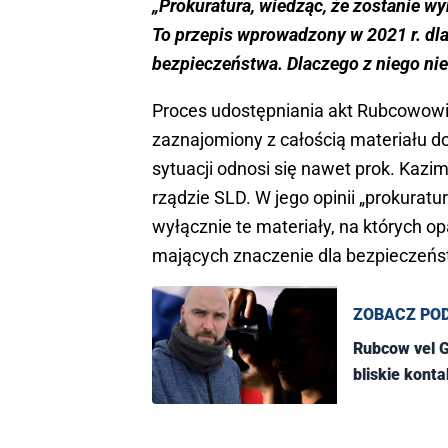
„Prokuratura, wiedząc, że zostanie w
To przepis wprowadzony w 2021 r. dl
bezpieczeństwa. Dlaczego z niego nie
Proces udostępniania akt Rubcowowi 
zaznajomiony z całością materiału d
sytuacji odnosi się nawet prok. Kazim
rządzie SLD. W jego opinii „prokurat
wyłącznie te materiały, na których op
mających znaczenie dla bezpieczeńs
ZOBACZ PO
Rubcow vel G
bliskie konta