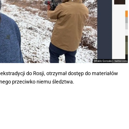
@Pablo Gonzalez - twitter.com
kstradycji do Rosji, otrzymał dostęp do materiałów
ego przeciwko niemu śledztwa.