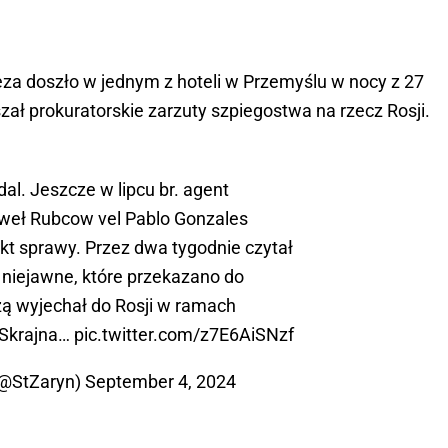
za doszło w jednym z hoteli w Przemyślu w nocy z 27
zał prokuratorskie zarzuty szpiegostwa na rzecz Rosji.
al. Jeszcze w lipcu br. agent
aweł Rubcow vel Pablo Gonzales
kt sprawy. Przez dwa tygodnie czytał
 niejawne, które przekazano do
zą wyjechał do Rosji w ramach
 Skrajna…
pic.twitter.com/z7E6AiSNzf
(@StZaryn)
September 4, 2024