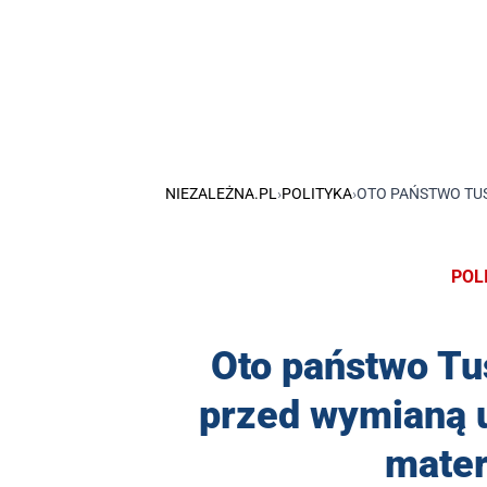
NIEZALEŻNA.PL
›
POLITYKA
›
OTO PAŃSTWO TUS
POL
Oto państwo T
przed wymianą u
mater