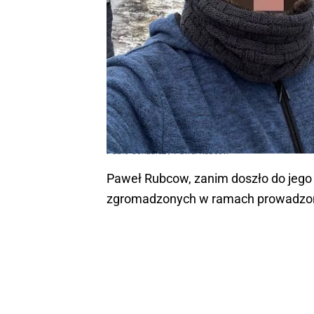
Pablo Gonzalez / Paweł Rubcow
Paweł Rubcow, zanim doszło do jego e
zgromadzonych w ramach prowadzon