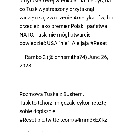
antyrakietowej w Polsce ma nie być, na
co Tusk wystraszony przytaknął i
zaczęło się zwodzenie Amerykanów, bo
przecież jako premier Polski, państwa
NATO, Tusk, nie mógł otwarcie
powiedzieć USA "nie". Ale jaja
#Reset
— Rambo 2 (@johnsmiths74)
June 26,
2023
Rozmowa Tuska z Bushem.
Tusk to tchórz, mięczak, cykor, resztę
sobie dopiszcie....
#Reset
pic.twitter.com/s4mm3xEXRz