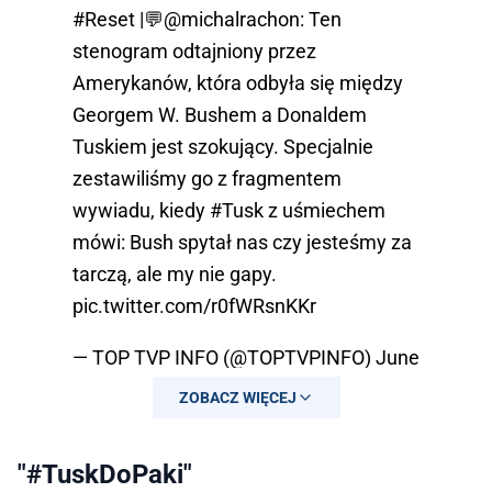
#Reset
|💬
@michalrachon
: Ten
stenogram odtajniony przez
Amerykanów, która odbyła się między
Georgem W. Bushem a Donaldem
Tuskiem jest szokujący. Specjalnie
zestawiliśmy go z fragmentem
wywiadu, kiedy
#Tusk
z uśmiechem
mówi: Bush spytał nas czy jesteśmy za
tarczą, ale my nie gapy.
pic.twitter.com/r0fWRsnKKr
— TOP TVP INFO (@TOPTVPINFO)
June
26, 2023
ZOBACZ WIĘCEJ
"#TuskDoPaki"