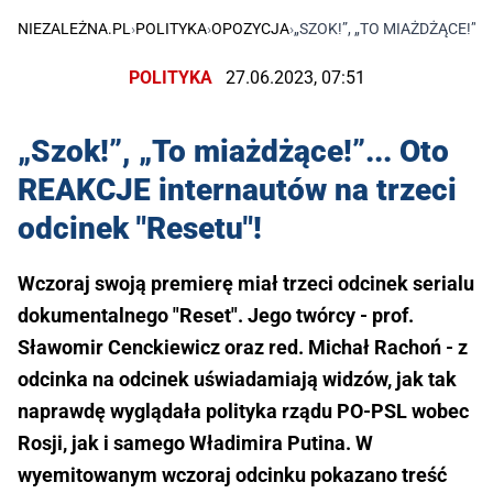
NIEZALEŻNA.PL
›
POLITYKA
›
OPOZYCJA
›
„SZOK!”, „TO MIAŻDŻĄCE!”.
POLITYKA
27.06.2023, 07:51
„Szok!”, „To miażdżące!”... Oto
REAKCJE internautów na trzeci
odcinek "Resetu"!
Wczoraj swoją premierę miał trzeci odcinek serialu
dokumentalnego "Reset". Jego twórcy - prof.
Sławomir Cenckiewicz oraz red. Michał Rachoń - z
odcinka na odcinek uświadamiają widzów, jak tak
naprawdę wyglądała polityka rządu PO-PSL wobec
Rosji, jak i samego Władimira Putina. W
wyemitowanym wczoraj odcinku pokazano treść