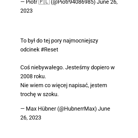
— Piotr 🇵🇱 (@Piotr94086985)
June 26,
2023
To był do tej pory najmocniejszy
odcinek
#Reset
Coś niebywałego. Jesteśmy dopiero w
2008 roku.
Nie wiem co więcej napisać, jestem
trochę w szoku.
— Max Hübner (@HubnerrMax)
June
26, 2023