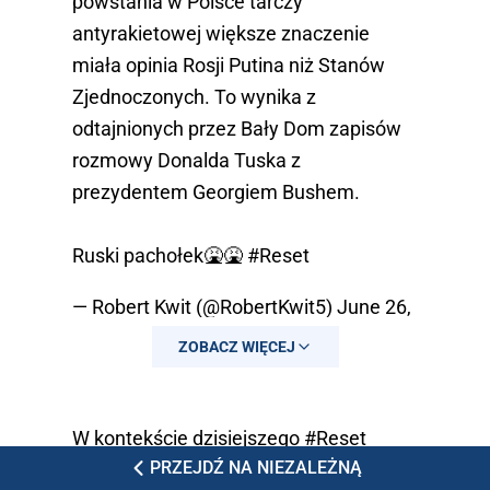
powstania w Polsce tarczy
antyrakietowej większe znaczenie
miała opinia Rosji Putina niż Stanów
Zjednoczonych. To wynika z
odtajnionych przez Bały Dom zapisów
rozmowy Donalda Tuska z
prezydentem Georgiem Bushem.
Ruski pachołek🤮🤮
#Reset
— Robert Kwit (@RobertKwit5)
June 26,
2023
ZOBACZ WIĘCEJ
W kontekście dzisiejszego
#Reset
PRZEJDŹ NA NIEZALEŻNĄ
oczywiście można Tuska określić jako