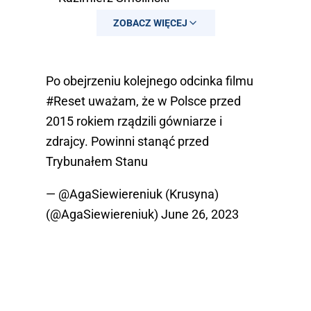
(@KaziSmolinski)
June 26, 2023
ZOBACZ WIĘCEJ
Po obejrzeniu kolejnego odcinka filmu
#Reset
uważam, że w Polsce przed
2015 rokiem rządzili gówniarze i
zdrajcy. Powinni stanąć przed
Trybunałem Stanu
— @AgaSiewiereniuk (Krusyna)
(@AgaSiewiereniuk)
June 26, 2023