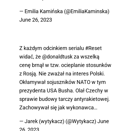
— Emilia Kamińska (@EmiliaKaminska)
June 26, 2023
Z każdym odcinkiem serialu
#Reset
widać, że
@donaldtusk
za wszelką
cenę brnął w tzw. ocieplanie stosunków
z Rosją. Nie zważał na interes Polski.
Okłamywał sojuszników NATO w tym
prezydenta USA Busha. Olał Czechy w
sprawie budowy tarczy antyrakietowej.
Zachowywał się jak wykonawca…
— Jarek (wytykacz) (@Wytykacz)
June
26, 2023