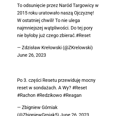
To odsunięcie przez Naród Targowicy w
2015 roku uratowało naszą Ojczyznę!
W ostatniej chwili! To nie ulega
najmniejszej wątpliwości. Do tej pory
nie byłoby już czego zbierać.
#Reset
— Zdzisław Krełowski (@ZKrelowski)
June 26, 2023
Po 3. części Resetu przewiduję mocny
reset w sondażach. A Wy?
#Reset
#Rachon
#Redzikowo
#Reagan
— Zbigniew Górniak
(@ZbigniewGrniak5)
June 26, 2023