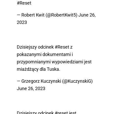
#Reset
— Robert Kwit (@RobertKwit5)
June 26,
2023
Dzisiejszy odcinek
#Reset
z
pokazanymi dokumentami i
przypomnianymi wypowiedziami jest
miażdżący dla Tuska.
— Grzegorz Kuczynski (@KuczynskiG)
June 26, 2023
Dzisiejszy odcinek
#reset
jest