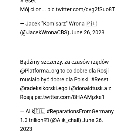
#reset
Mój ci on...
pic.twitter.com/qvg2fSuo8T
— Jacek "Komisarz" Wrona 🇵🇱
(@JacekWronaCBS)
June 26, 2023
Bądźmy szczerzy, za czasów rządów
@Platforma_org
to co dobre dla Rosji
musiało być dobre dla Polski.
#Reset
@radeksikorski
.ego i
@donaldtusk
.a z
Rosją
pic.twitter.com/8HAAMjzke1
— Alik🇵🇱 #ReparationsFromGermany
1.3 trillion💶 (@Alik_chall)
June 26,
2023