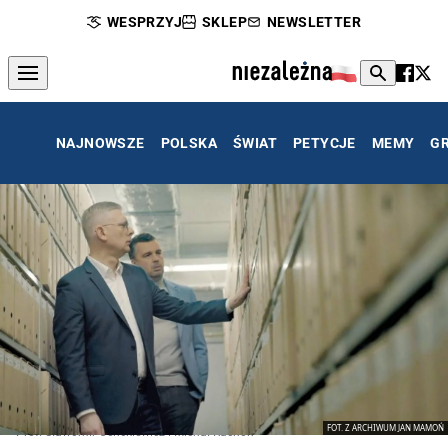
WESPRZYJ
SKLEP
NEWSLETTER
NAJNOWSZE
POLSKA
ŚWIAT
PETYCJE
MEMY
G
FOT. Z ARCHIWUM JAN MAMOŃ
Prof. Sławomir Cenckiewicz i Michał Rachoń