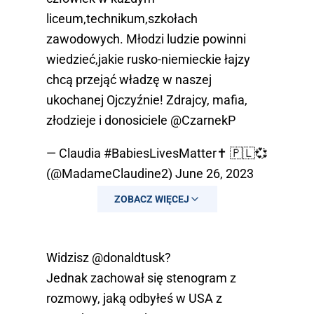
liceum,technikum,szkołach
zawodowych. Młodzi ludzie powinni
wiedzieć,jakie rusko-niemieckie łajzy
chcą przejąć władzę w naszej
ukochanej Ojczyźnie! Zdrajcy, mafia,
złodzieje i donosiciele
@CzarnekP
— Claudia #BabiesLivesMatter✝️ 🇵🇱💞
(@MadameClaudine2)
June 26, 2023
ZOBACZ WIĘCEJ
Widzisz
@donaldtusk
?
Jednak zachował się stenogram z
rozmowy, jaką odbyłeś w USA z