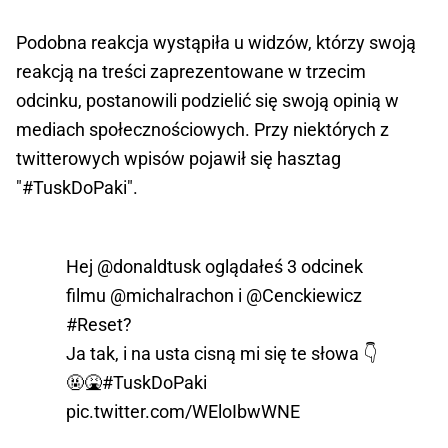
Podobna reakcja wystąpiła u widzów, którzy swoją
reakcją na treści zaprezentowane w trzecim
odcinku, postanowili podzielić się swoją opinią w
mediach społecznościowych. Przy niektórych z
twitterowych wpisów pojawił się hasztag
"#TuskDoPaki".
Hej
@donaldtusk
oglądałeś 3 odcinek
filmu
@michalrachon
i
@Cenckiewicz
#Reset
?
Ja tak, i na usta cisną mi się te słowa 👇
🤬🤮
#TuskDoPaki
pic.twitter.com/WEloIbwWNE