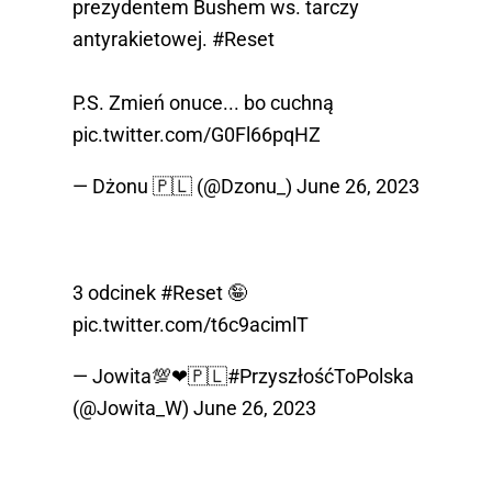
prezydentem Bushem ws. tarczy
antyrakietowej.
#Reset
P.S. Zmień onuce... bo cuchną
pic.twitter.com/G0Fl66pqHZ
— Dżonu 🇵🇱 (@Dzonu_)
June 26, 2023
3 odcinek
#Reset
🤪
pic.twitter.com/t6c9acimlT
— Jowita💯❤🇵🇱#PrzyszłośćToPolska
(@Jowita_W)
June 26, 2023