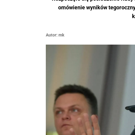
omówienie wyników tegorocznyc
k
Autor:
mk