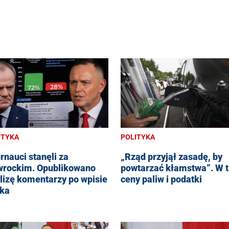
ITYKA
POLITYKA
ernauci stanęli za
„Rząd przyjął zasadę, by
rockim. Opublikowano
powtarzać kłamstwa”. W t
lizę komentarzy po wpisie
ceny paliw i podatki
ka