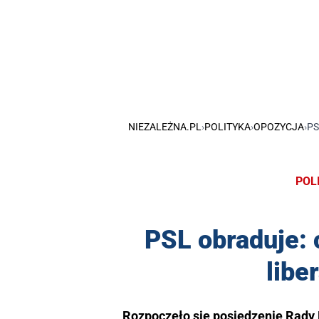
NIEZALEŻNA.PL
›
POLITYKA
›
OPOZYCJA
›
PS
POL
PSL obraduje: 
libe
Rozpoczęło się posiedzenie Rady