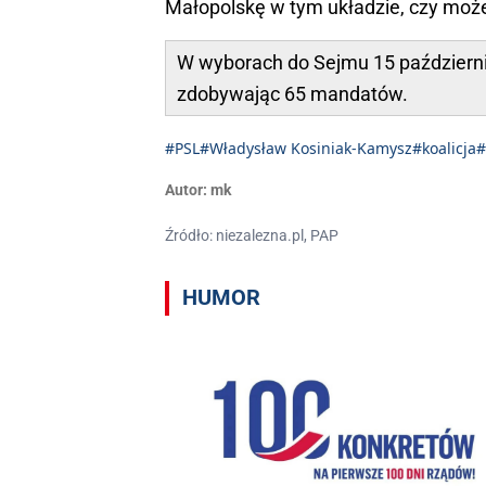
Małopolskę w tym układzie, czy może 
W wyborach do Sejmu 15 październik
zdobywając 65 mandatów.
#PSL
#Władysław Kosiniak-Kamysz
#koalicja
#
Autor:
mk
Źródło: niezalezna.pl, PAP
HUMOR