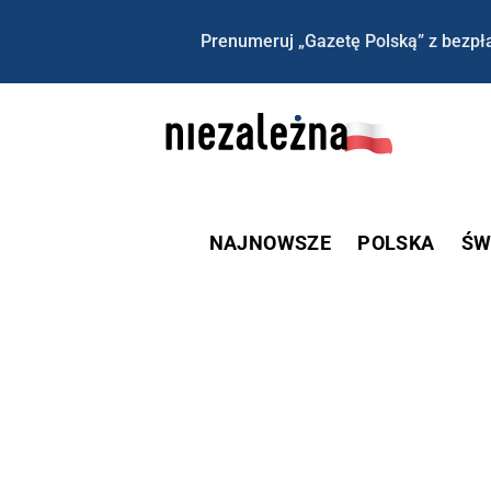
Prenumeruj „Gazetę Polską” z bezpła
NAJNOWSZE
POLSKA
ŚW