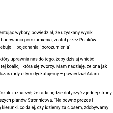
tując wybory, powiedział, że uzyskany wynik
gi, budowania porozumienia, został przez Polaków
zebuje – pojednania i porozumienia".
 który uprawnia nas do tego, żeby dzisiaj wnieść
tej koalicji, która się tworzy. Mam nadzieję, ze ona jak
podczas rady o tym dyskutujemy – powiedział Adam
zak zaznaczył, że rada będzie dotyczyć z jednej strony
lszych planów Stronnictwa. "Na pewno prezes i
ą kierunki, co dalej, czy idziemy za ciosem, zdobywamy