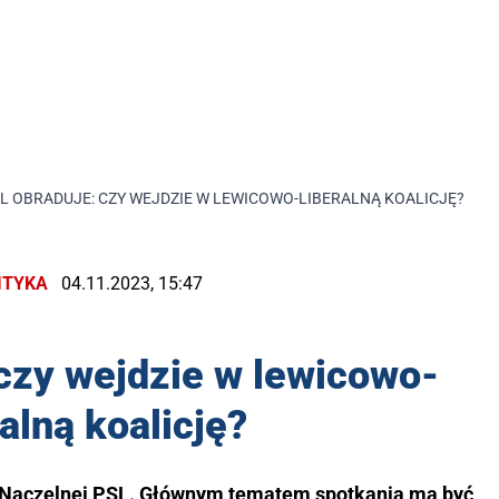
L OBRADUJE: CZY WEJDZIE W LEWICOWO-LIBERALNĄ KOALICJĘ?
ITYKA
04.11.2023, 15:47
czy wejdzie w lewicowo-
ralną koalicję?
 Naczelnej PSL. Głównym tematem spotkania ma być