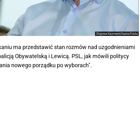
Zbigniew Kaczmarek/Gazeta Polska
kaniu ma przedstawić stan rozmów nad uzgodnieniami
alicją Obywatelską i Lewicą. PSL, jak mówili politycy
adania nowego porządku po wyborach".