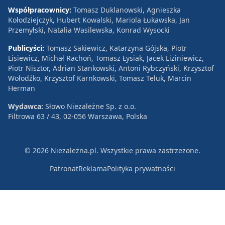
Współpracownicy:
Tomasz Duklanowski, Agnieszka
Kołodziejczyk, Hubert Kowalski, Mariola Łukawska, Jan
Przemyłski, Natalia Wasilewska, Konrad Wysocki
Publicyści:
Tomasz Sakiewicz, Katarzyna Gójska, Piotr
Lisiewicz, Michał Rachoń, Tomasz Łysiak, Jacek Liziniewicz,
Piotr Nisztor, Adrian Stankowski, Antoni Rybczyński, Krzysztof
Wołodźko, Krzysztof Karnkowski, Tomasz Teluk, Marcin
Herman
Wydawca:
Słowo Niezależne Sp. z o.o.
Filtrowa 63 / 43, 02-056 Warszawa, Polska
© 2026 Niezależna.pl. Wszystkie prawa zastrzeżone.
Patronat
Reklama
Polityka prywatności