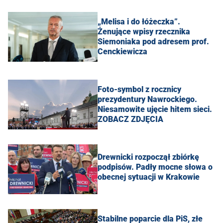
„Melisa i do łóżeczka”.
Żenujące wpisy rzecznika
Siemoniaka pod adresem prof.
Cenckiewicza
Foto-symbol z rocznicy
prezydentury Nawrockiego.
Niesamowite ujęcie hitem sieci.
ZOBACZ ZDJĘCIA
Drewnicki rozpoczął zbiórkę
podpisów. Padły mocne słowa o
obecnej sytuacji w Krakowie
Stabilne poparcie dla PiS, złe