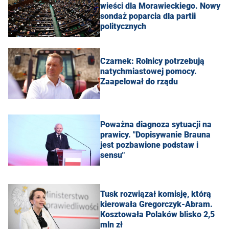
wieści dla Morawieckiego. Nowy
sondaż poparcia dla partii
politycznych
Czarnek: Rolnicy potrzebują
natychmiastowej pomocy.
Zaapelował do rządu
Poważna diagnoza sytuacji na
prawicy. "Dopisywanie Brauna
jest pozbawione podstaw i
sensu"
Tusk rozwiązał komisję, którą
kierowała Gregorczyk-Abram.
Kosztowała Polaków blisko 2,5
mln zł