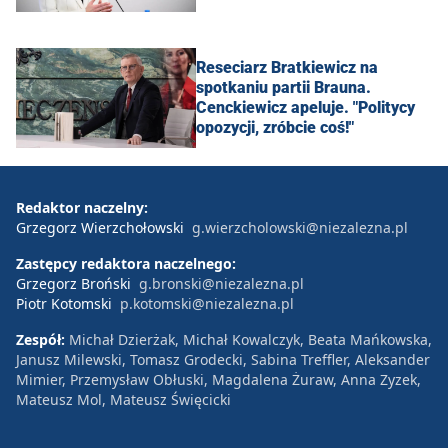
Reseciarz Bratkiewicz na
spotkaniu partii Brauna.
Cenckiewicz apeluje. "Politycy
opozycji, zróbcie coś!"
Redaktor naczelny:
Grzegorz Wierzchołowski
g.wierzcholowski@niezalezna.pl
Zastępcy redaktora naczelnego:
Grzegorz Broński
g.bronski@niezalezna.pl
Piotr Kotomski
p.kotomski@niezalezna.pl
Zespół:
Michał Dzierżak, Michał Kowalczyk, Beata Mańkowska,
Janusz Milewski, Tomasz Grodecki, Sabina Treffler, Aleksander
Mimier, Przemysław Obłuski, Magdalena Żuraw, Anna Zyzek,
Mateusz Mol, Mateusz Święcicki