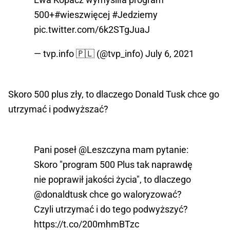
500+
#wieszwięcej
#Jedziemy
pic.twitter.com/6k2STgJuaJ
— tvp.info 🇵🇱 (@tvp_info)
July 6, 2021
Skoro 500 plus zły, to dlaczego Donald Tusk chce go
utrzymać i podwyższać?
Pani poseł
@Leszczyna
mam pytanie:
Skoro "program 500 Plus tak naprawdę
nie poprawił jakości życia", to dlaczego
@donaldtusk
chce go waloryzować?
Czyli utrzymać i do tego podwyższyć?
https://t.co/200mhmBTzc