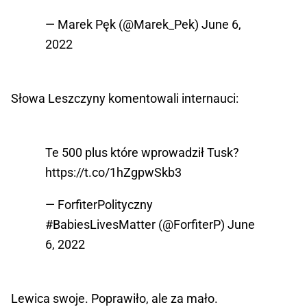
— Marek Pęk (@Marek_Pek)
June 6,
2022
Słowa Leszczyny komentowali internauci:
Te 500 plus które wprowadził Tusk?
https://t.co/1hZgpwSkb3
— ForfiterPolityczny
#BabiesLivesMatter (@ForfiterP)
June
6, 2022
Lewica swoje. Poprawiło, ale za mało.