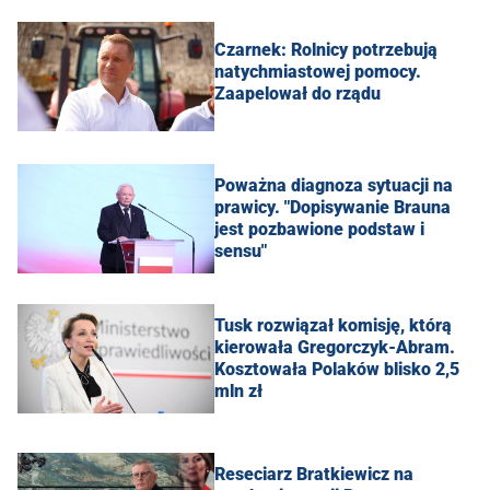
Czarnek: Rolnicy potrzebują
natychmiastowej pomocy.
Zaapelował do rządu
Poważna diagnoza sytuacji na
prawicy. "Dopisywanie Brauna
jest pozbawione podstaw i
sensu"
Tusk rozwiązał komisję, którą
kierowała Gregorczyk-Abram.
Kosztowała Polaków blisko 2,5
mln zł
Reseciarz Bratkiewicz na