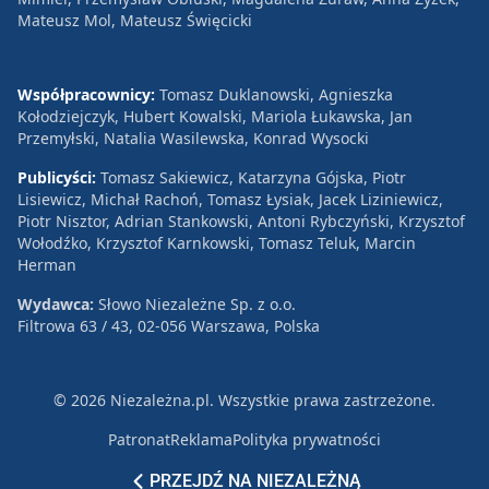
Mateusz Mol, Mateusz Święcicki
Współpracownicy:
Tomasz Duklanowski, Agnieszka
Kołodziejczyk, Hubert Kowalski, Mariola Łukawska, Jan
Przemyłski, Natalia Wasilewska, Konrad Wysocki
Publicyści:
Tomasz Sakiewicz, Katarzyna Gójska, Piotr
Lisiewicz, Michał Rachoń, Tomasz Łysiak, Jacek Liziniewicz,
Piotr Nisztor, Adrian Stankowski, Antoni Rybczyński, Krzysztof
Wołodźko, Krzysztof Karnkowski, Tomasz Teluk, Marcin
Herman
Wydawca:
Słowo Niezależne Sp. z o.o.
Filtrowa 63 / 43, 02-056 Warszawa, Polska
© 2026 Niezależna.pl. Wszystkie prawa zastrzeżone.
Patronat
Reklama
Polityka prywatności
PRZEJDŹ NA NIEZALEŻNĄ