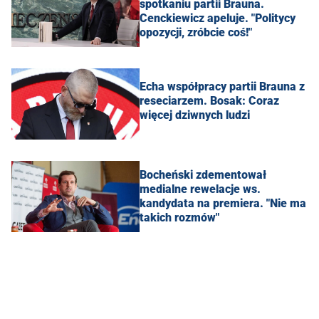
spotkaniu partii Brauna.
Cenckiewicz apeluje. "Politycy
opozycji, zróbcie coś!"
Echa współpracy partii Brauna z
reseciarzem. Bosak: Coraz
więcej dziwnych ludzi
Bocheński zdementował
medialne rewelacje ws.
kandydata na premiera. "Nie ma
takich rozmów"