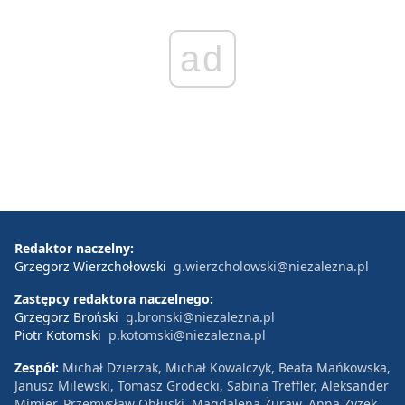
ad
Redaktor naczelny:
Grzegorz Wierzchołowski
g.wierzcholowski@niezalezna.pl
Zastępcy redaktora naczelnego:
Grzegorz Broński
g.bronski@niezalezna.pl
Piotr Kotomski
p.kotomski@niezalezna.pl
Zespół:
Michał Dzierżak, Michał Kowalczyk, Beata Mańkowska,
Janusz Milewski, Tomasz Grodecki, Sabina Treffler, Aleksander
Mimier, Przemysław Obłuski, Magdalena Żuraw, Anna Zyzek,