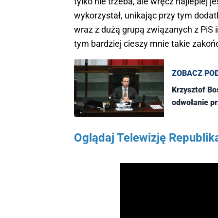
tylko nie trzeba, ale wręcz najlepiej 
wykorzystał, unikając przy tym dodatk
wraz z dużą grupą związanych z PiS 
tym bardziej cieszy mnie takie zakoń
ZOBACZ PO
Krzysztof Bo
odwołanie p
Oglądaj Telewizję Republik