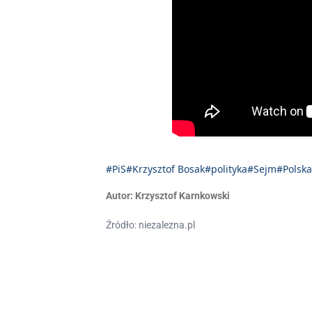
#PiS
#Krzysztof Bosak
#polityka
#Sejm
#Polska
Autor:
Krzysztof Karnkowski
Źródło: niezalezna.pl