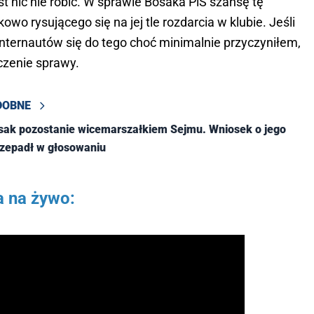
jest nic nie robić. W sprawie Bosaka PiS szansę tę
owo rysującego się na jej tle rozdarcia w klubie. Jeśli
internautów się do tego choć minimalnie przyczyniłem,
czenie sprawy.
DOBNE
sak pozostanie wicemarszałkiem Sejmu. Wniosek o jego
rzepadł w głosowaniu
a na żywo: