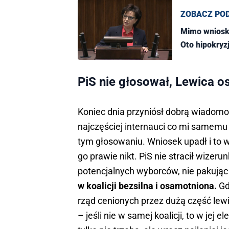
ZOBACZ PO
Mimo wniosku
Oto hipokryz
PiS nie głosował, Lewica 
Koniec dnia przyniósł dobrą wiadomoś
najczęściej internauci co mi samemu 
tym głosowaniu. Wniosek upadł i to w
go prawie nikt. PiS nie stracił wize
potencjalnych wyborców, nie pakując 
w koalicji bezsilna i osamotniona.
Gd
rząd cenionych przez dużą część lewi
– jeśli nie w samej koalicji, to w jej 