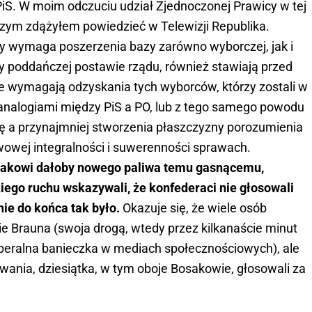
iS. W moim odczuciu udział Zjednoczonej Prawicy w tej
 czym zdążyłem powiedzieć w Telewizji Republika.
y wymaga poszerzenia bazy zarówno wyborczej, jak i
rzy poddańczej postawie rządu, również stawiają przed
e wymagają odzyskania tych wyborców, którzy zostali w
analogiami między PiS a PO, lub z tego samego powodu
ę a przynajmniej stworzenia płaszczyzny porozumienia
owej integralności i suwerenności sprawach.
akowi dałoby nowego paliwa temu gasnącemu,
ego ruchu wskazywali, że konfederaci nie głosowali
 nie do końca tak było.
Okazuje się, że wiele osób
 Brauna (swoja drogą, wtedy przez kilkanaście minut
beralna banieczka w mediach społecznościowych), ale
owania, dziesiątka, w tym oboje Bosakowie, głosowali za