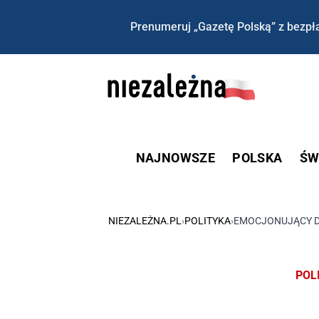
Prenumeruj „Gazetę Polską” z bezpła
NAJNOWSZE
POLSKA
ŚW
NIEZALEŻNA.PL
›
POLITYKA
›
EMOCJONUJĄCY DZ
POL