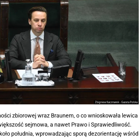
Zbigniew Kaczmarek - Gazeta Polska
ności zbiorowej wraz Braunem, o co wnioskowała lewica
a większość sejmowa, a nawet Prawo i Sprawiedliwość.
 koło południa, wprowadzając sporą dezorientację wśród