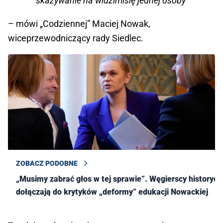
skazywanie na widzimisię jednej osoby
– mówi „Codziennej” Maciej Nowak,
wiceprzewodniczący rady Siedlec.
ZOBACZ PODOBNE
„Musimy zabrać głos w tej sprawie”. Węgierscy historycy
dołączają do krytyków „deformy” edukacji Nowackiej