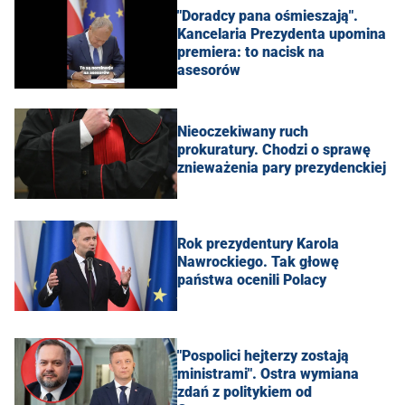
"Doradcy pana ośmieszają".
Kancelaria Prezydenta upomina
premiera: to nacisk na
asesorów
Nieoczekiwany ruch
prokuratury. Chodzi o sprawę
znieważenia pary prezydenckiej
Rok prezydentury Karola
Nawrockiego. Tak głowę
państwa ocenili Polacy
"Pospolici hejterzy zostają
ministrami". Ostra wymiana
zdań z politykiem od