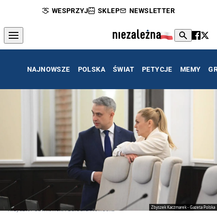
WESPRZYJ
SKLEP
NEWSLETTER
NAJNOWSZE
POLSKA
ŚWIAT
PETYCJE
MEMY
G
Zbyszek Kaczmarek - Gazeta Polska
Krzysztof Gawkowski i Barbara Nowacka