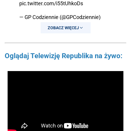
pic.twitter.com/i55tUhkoDs
— GP Codziennie (@GPCodziennie)
March 18, 2024
ZOBACZ WIĘCEJ
Oglądaj Telewizję Republika na żywo: