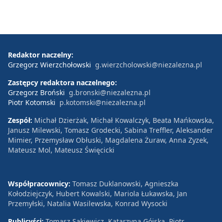
Redaktor naczelny:
Grzegorz Wierzchołowski
g.wierzcholowski@niezalezna.pl
Zastępcy redaktora naczelnego:
Grzegorz Broński
g.bronski@niezalezna.pl
Piotr Kotomski
p.kotomski@niezalezna.pl
Zespół:
Michał Dzierżak, Michał Kowalczyk, Beata Mańkowska,
Janusz Milewski, Tomasz Grodecki, Sabina Treffler, Aleksander
Mimier, Przemysław Obłuski, Magdalena Żuraw, Anna Zyzek,
Mateusz Mol, Mateusz Święcicki
Współpracownicy:
Tomasz Duklanowski, Agnieszka
Kołodziejczyk, Hubert Kowalski, Mariola Łukawska, Jan
Przemyłski, Natalia Wasilewska, Konrad Wysocki
Publicyści:
Tomasz Sakiewicz, Katarzyna Gójska, Piotr