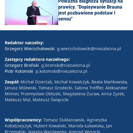
Poważna diagnoza sytuacji na
prawicy. "Dopisywanie Brauna
jest pozbawione podstaw i
sensu"
Redaktor naczelny:
Grzegorz Wierzchołowski
g.wierzcholowski@niezalezna.pl
Zastępcy redaktora naczelnego:
Grzegorz Broński
g.bronski@niezalezna.pl
Piotr Kotomski
p.kotomski@niezalezna.pl
Zespół:
Michał Dzierżak, Michał Kowalczyk, Beata Mańkowska,
Janusz Milewski, Tomasz Grodecki, Sabina Treffler, Aleksander
Mimier, Przemysław Obłuski, Magdalena Żuraw, Anna Zyzek,
Mateusz Mol, Mateusz Święcicki
Współpracownicy:
Tomasz Duklanowski, Agnieszka
Kołodziejczyk, Hubert Kowalski, Mariola Łukawska, Jan
Przemyłski, Natalia Wasilewska, Konrad Wysocki