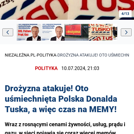
4/13
NIEZALEŻNA.PL
›
POLITYKA
›
DROŻYZNA ATAKUJE! OTO UŚMIECHNIĘT
POLITYKA
10.07.2024, 21:03
Drożyzna atakuje! Oto
uśmiechnięta Polska Donalda
Tuska, a więc czas na MEMY!
Wraz z rosnącymi cenami żywności, usług, prądu i
gazu, w sieci pojawia się coraz więcej memów,