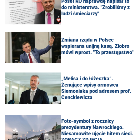
Poseł KO naprawdę napisał to
do ministerstwa. "Zrobiliśmy z
ludzi śmieciarzy"
Zmiana rządu w Polsce
wspierana unijną kasą. Ziobro
mówi wprost. "To przestępstwo"
„Melisa i do łóżeczka”.
Żenujące wpisy ormowca
Siemoniaka pod adresem prof.
Cenckiewicza
Foto-symbol z rocznicy
prezydentury Nawrockiego.
Niesamowite ujęcie hitem sieci.
ZOBACZ ZDJĘCIA