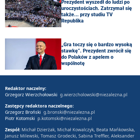
Prezydent wyszedł do ludzi po
uroczystościach. Zatrzymał się
także... przy studiu TV
Republika
„Gra toczy się o bardzo wysoką
stawkę”. Prezydent zwrócił się
do Polaków z apelem o
wspólnotę
Redaktor naczelny:
Grzegorz Wierzchołowski
g.wierzcholowski@niezalezna.pl
Zastępcy redaktora naczelnego:
Grzegorz Broński
g.bronski@niezalezna.pl
Piotr Kotomski
p.kotomski@niezalezna.pl
Zespół:
Michał Dzierżak, Michał Kowalczyk, Beata Mańkowska,
Janusz Milewski, Tomasz Grodecki, Sabina Treffler, Aleksander