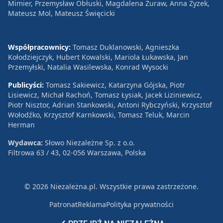
Mimier, Przemysław Obłuski, Magdalena Żuraw, Anna Zyzek,
Mateusz Mol, Mateusz Święcicki
Współpracownicy:
Tomasz Duklanowski, Agnieszka
Kołodziejczyk, Hubert Kowalski, Mariola Łukawska, Jan
Przemyłski, Natalia Wasilewska, Konrad Wysocki
Publicyści:
Tomasz Sakiewicz, Katarzyna Gójska, Piotr
Lisiewicz, Michał Rachoń, Tomasz Łysiak, Jacek Liziniewicz,
Piotr Nisztor, Adrian Stankowski, Antoni Rybczyński, Krzysztof
Wołodźko, Krzysztof Karnkowski, Tomasz Teluk, Marcin
Herman
Wydawca:
Słowo Niezależne Sp. z o.o.
Filtrowa 63 / 43, 02-056 Warszawa, Polska
© 2026 Niezależna.pl. Wszystkie prawa zastrzeżone.
Patronat
Reklama
Polityka prywatności