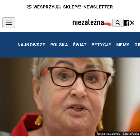
WESPRZYJ
SKLEP
NEWSLETTER
NAJNOWSZE
POLSKA
ŚWIAT
PETYCJE
MEMY
G
Tomasz Jędrzejowski - Gazeta Polska
Henryka Krzywonos-Strycharska