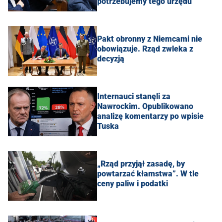
potrzebujemy tego urzędu"
Pakt obronny z Niemcami nie
obowiązuje. Rząd zwleka z
decyzją
Internauci stanęli za
Nawrockim. Opublikowano
analizę komentarzy po wpisie
Tuska
„Rząd przyjął zasadę, by
powtarzać kłamstwa”. W tle
ceny paliw i podatki