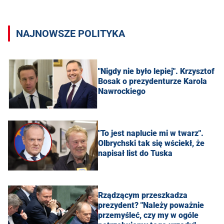
NAJNOWSZE POLITYKA
"Nigdy nie było lepiej". Krzysztof
Bosak o prezydenturze Karola
Nawrockiego
"To jest naplucie mi w twarz".
Olbrychski tak się wściekł, że
napisał list do Tuska
Rządzącym przeszkadza
prezydent? "Należy poważnie
przemyśleć, czy my w ogóle