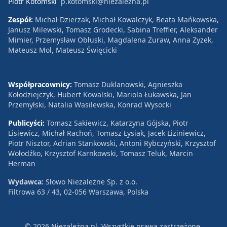
Piotr Kotomski
p.kotomski@niezalezna.pl
Zespół:
Michał Dzierżak, Michał Kowalczyk, Beata Mańkowska,
Janusz Milewski, Tomasz Grodecki, Sabina Treffler, Aleksander
Mimier, Przemysław Obłuski, Magdalena Żuraw, Anna Zyzek,
Mateusz Mol, Mateusz Święcicki
Współpracownicy:
Tomasz Duklanowski, Agnieszka
Kołodziejczyk, Hubert Kowalski, Mariola Łukawska, Jan
Przemyłski, Natalia Wasilewska, Konrad Wysocki
Publicyści:
Tomasz Sakiewicz, Katarzyna Gójska, Piotr
Lisiewicz, Michał Rachoń, Tomasz Łysiak, Jacek Liziniewicz,
Piotr Nisztor, Adrian Stankowski, Antoni Rybczyński, Krzysztof
Wołodźko, Krzysztof Karnkowski, Tomasz Teluk, Marcin
Herman
Wydawca:
Słowo Niezależne Sp. z o.o.
Filtrowa 63 / 43, 02-056 Warszawa, Polska
© 2026 Niezależna.pl. Wszystkie prawa zastrzeżone.