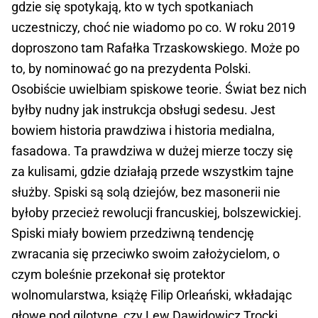
gdzie się spotykają, kto w tych spotkaniach
uczestniczy, choć nie wiadomo po co. W roku 2019
doproszono tam Rafałka Trzaskowskiego. Może po
to, by nominować go na prezydenta Polski.
Osobiście uwielbiam spiskowe teorie. Świat bez nich
byłby nudny jak instrukcja obsługi sedesu. Jest
bowiem historia prawdziwa i historia medialna,
fasadowa. Ta prawdziwa w dużej mierze toczy się
za kulisami, gdzie działają przede wszystkim tajne
służby. Spiski są solą dziejów, bez masonerii nie
byłoby przecież rewolucji francuskiej, bolszewickiej.
Spiski miały bowiem przedziwną tendencję
zwracania się przeciwko swoim założycielom, o
czym boleśnie przekonał się protektor
wolnomularstwa, książę Filip Orleański, wkładając
głowę pod gilotynę, czy Lew Dawidowicz Trocki,