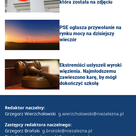
która została na zdjęciu
PSE ogłasza przywołanie na
rynku mocy na dzisiejszy
wieczór
Ekstremiści usłyszeli wyroki
więzienia. Najmłodszemu
zawieszono karę, by mógł
dokończyć szkołę
Redaktor naczelny:
Grzegorz Wierzchołowski
g.wierzcholowski@niezalezna.pl
Zastępcy redaktora naczelnego:
Grzegorz Broński
g.bronski@niezalezna.pl