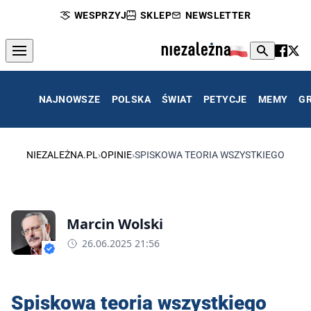
WESPRZYJ
SKLEP
NEWSLETTER
NAJNOWSZE
POLSKA
ŚWIAT
PETYCJE
MEMY
G
NIEZALEŻNA.PL
›
OPINIE
›
SPISKOWA TEORIA WSZYSTKIEGO
Marcin Wolski
26.06.2025 21:56
Spiskowa teoria wszystkiego