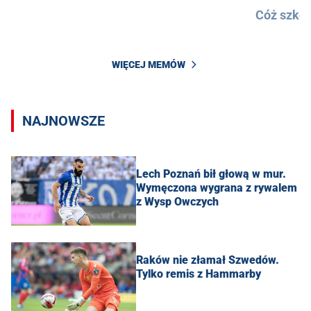
Cóż szkod
WIĘCEJ MEMÓW
NAJNOWSZE
Lech Poznań bił głową w mur.
Wymęczona wygrana z rywalem
z Wysp Owczych
Raków nie złamał Szwedów.
Tylko remis z Hammarby