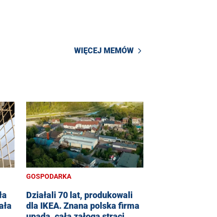
WIĘCEJ MEMÓW
GOSPODARKA
ła
Działali 70 lat, produkowali
ała
dla IKEA. Znana polska firma
upada, cała załoga straci