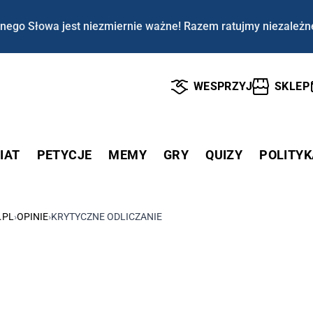
nego Słowa jest niezmiernie ważne! Razem ratujmy niezależn
WESPRZYJ
SKLEP
IAT
PETYCJE
MEMY
GRY
QUIZY
POLITYK
.PL
›
OPINIE
›
KRYTYCZNE ODLICZANIE