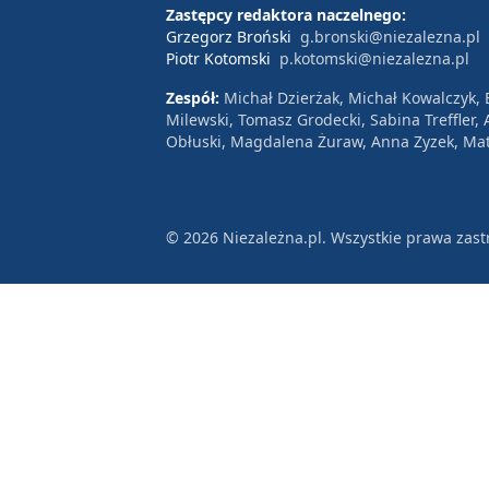
Zastępcy redaktora naczelnego:
Grzegorz Broński
g.bronski@niezalezna.pl
Piotr Kotomski
p.kotomski@niezalezna.pl
Zespół:
Michał Dzierżak, Michał Kowalczyk,
Milewski, Tomasz Grodecki, Sabina Treffler
Obłuski, Magdalena Żuraw, Anna Zyzek, Mat
© 2026 Niezależna.pl. Wszystkie prawa zast