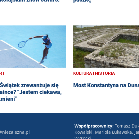
RT
KULTURA I HISTORIA
 Świątek zrewanżuje się
Most Konstantyna na Dun
aince? "Jestem ciekawa,
zmieni"
Współpracownicy:
Tomasz Duk
@niezalezna.pl
Kowalski, Mariola Łukawska, Ja
Wysocki