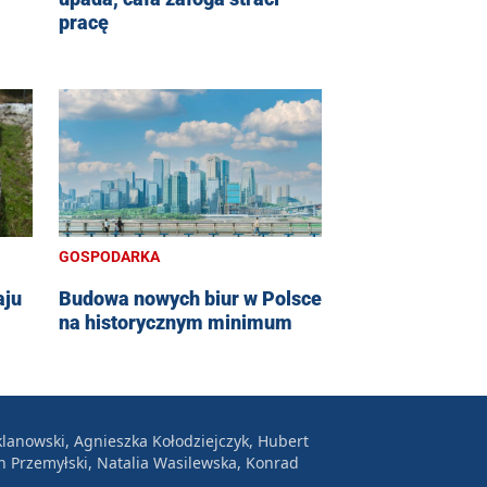
pracę
GOSPODARKA
aju
Budowa nowych biur w Polsce
na historycznym minimum
lanowski, Agnieszka Kołodziejczyk, Hubert
n Przemyłski, Natalia Wasilewska, Konrad