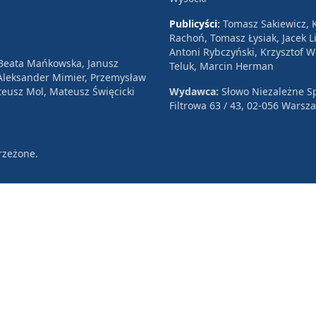
Publicyści:
Tomasz Sakiewicz, K
Rachoń, Tomasz Łysiak, Jacek Li
Antoni Rybczyński, Krzysztof 
 Beata Mańkowska, Janusz
Teluk, Marcin Herman
, Aleksander Mimier, Przemysław
eusz Mol, Mateusz Święcicki
Wydawca:
Słowo Niezależne Sp
Filtrowa 63 / 43, 02-056 Warsz
rzeżone.