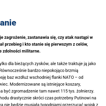
zanie
je zagrożenie, zastanawia się, czy atak nastąpi w
iał przebieg i kto stanie się pierwszym z celów,
 zdolności militarne.
ylko dla bieżących zysków, ale także traktuje ją jako
w. Równocześnie bardzo niepokojąco brzmią
osję baz wzdłuż wschodniej flanki NATO – od
ewiec. Modernizowane są istniejące koszary,
 być zgromadzenie tam nawet 115 tys. żołnierzy.
du drastycznie skróci czas potrzebny Putinowi na
 nie będzie musiała tygodniami przerzucać wojsk z