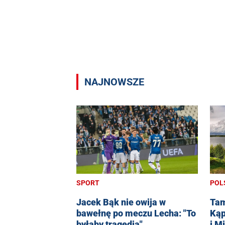
NAJNOWSZE
SPORT
POL
Jacek Bąk nie owija w
Tam
bawełnę po meczu Lecha: "To
Kąp
byłaby tragedia"
i M