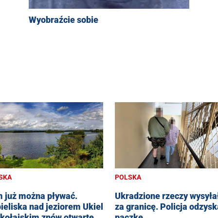
Wyobraźcie sobie
SKA
POLSKA
 już można pływać.
Ukradzione rzeczy wysyła
ieliska nad jeziorem Ukiel
za granicę. Policja odzysk
ikołajskim znów otwarte
paczkę