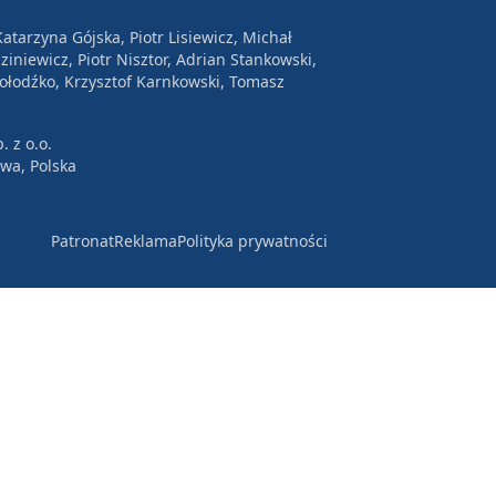
atarzyna Gójska, Piotr Lisiewicz, Michał
ziniewicz, Piotr Nisztor, Adrian Stankowski,
Wołodźko, Krzysztof Karnkowski, Tomasz
. z o.o.
awa, Polska
Patronat
Reklama
Polityka prywatności