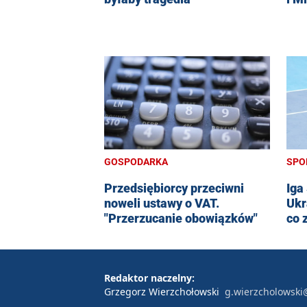
GOSPODARKA
SPO
Przedsiębiorcy przeciwni
Iga
noweli ustawy o VAT.
Ukr
"Przerzucanie obowiązków"
co 
Redaktor naczelny:
Grzegorz Wierzchołowski
g.wierzcholowski