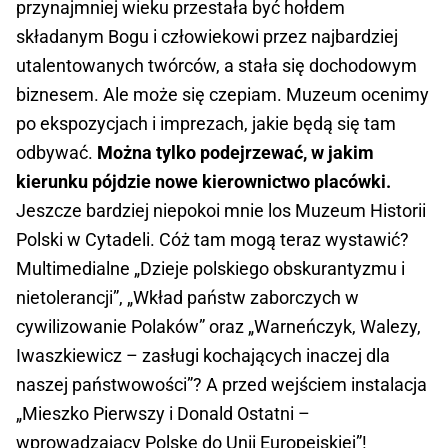
przynajmniej wieku przestała być hołdem
składanym Bogu i człowiekowi przez najbardziej
utalentowanych twórców, a stała się dochodowym
biznesem. Ale może się czepiam. Muzeum ocenimy
po ekspozycjach i imprezach, jakie będą się tam
odbywać.
Można tylko podejrzewać, w jakim
kierunku pójdzie nowe kierownictwo placówki.
Jeszcze bardziej niepokoi mnie los Muzeum Historii
Polski w Cytadeli. Cóż tam mogą teraz wystawić?
Multimedialne „Dzieje polskiego obskurantyzmu i
nietolerancji”, „Wkład państw zaborczych w
cywilizowanie Polaków” oraz „Warneńczyk, Walezy,
Iwaszkiewicz – zasługi kochających inaczej dla
naszej państwowości”? A przed wejściem instalacja
„Mieszko Pierwszy i Donald Ostatni –
wprowadzający Polskę do Unii Europejskiej”!