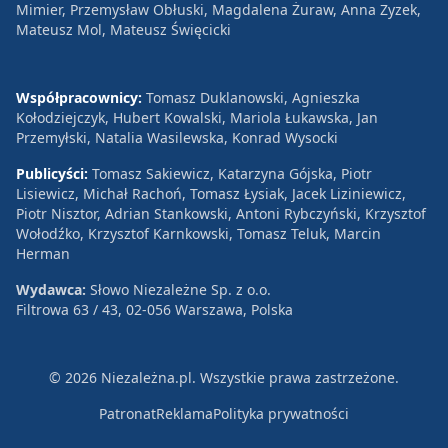
Mimier, Przemysław Obłuski, Magdalena Żuraw, Anna Zyzek,
Mateusz Mol, Mateusz Święcicki
Współpracownicy:
Tomasz Duklanowski, Agnieszka
Kołodziejczyk, Hubert Kowalski, Mariola Łukawska, Jan
Przemyłski, Natalia Wasilewska, Konrad Wysocki
Publicyści:
Tomasz Sakiewicz, Katarzyna Gójska, Piotr
Lisiewicz, Michał Rachoń, Tomasz Łysiak, Jacek Liziniewicz,
Piotr Nisztor, Adrian Stankowski, Antoni Rybczyński, Krzysztof
Wołodźko, Krzysztof Karnkowski, Tomasz Teluk, Marcin
Herman
Wydawca:
Słowo Niezależne Sp. z o.o.
Filtrowa 63 / 43, 02-056 Warszawa, Polska
© 2026 Niezależna.pl. Wszystkie prawa zastrzeżone.
Patronat
Reklama
Polityka prywatności