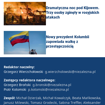
Dramatyczna noc pod Kijowem.
Trzy osoby zginęły w rosyjskich
atakach
Nowy prezydent Kolumbii
zapowiada walkę z
przestępczością
Redaktor naczelny:
Grzegorz Wierzchołowski
g.wierzcholowski@niezalezna.pl
Zastępcy redaktora naczelnego:
Grzegorz Broński
g.bronski@niezalezna.pl
Piotr Kotomski
p.kotomski@niezalezna.pl
Zespół:
Michał Dzierżak, Michał Kowalczyk, Beata Mańkowska,
Janusz Milewski, Tomasz Grodecki, Sabina Treffler, Aleksander