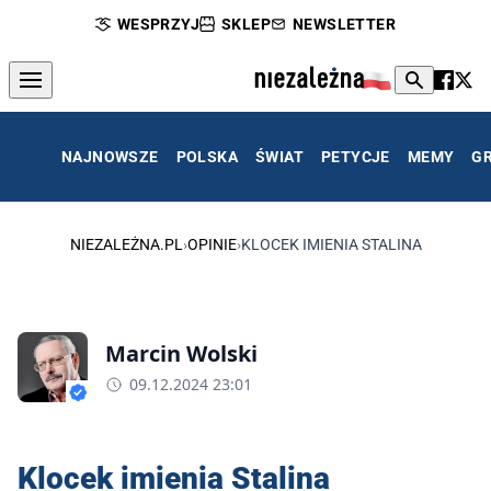
WESPRZYJ
SKLEP
NEWSLETTER
NAJNOWSZE
POLSKA
ŚWIAT
PETYCJE
MEMY
G
NIEZALEŻNA.PL
›
OPINIE
›
KLOCEK IMIENIA STALINA
Marcin Wolski
09.12.2024 23:01
Klocek imienia Stalina