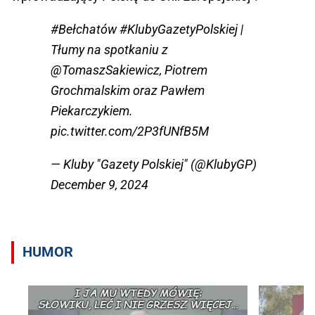
#Bełchatów
#KlubyGazetyPolskiej
|
Tłumy na spotkaniu z
@TomaszSakiewicz
, Piotrem
Grochmalskim oraz Pawłem
Piekarczykiem.
pic.twitter.com/2P3fUNfB5M
— Kluby "Gazety Polskiej" (@KlubyGP)
December 9, 2024
HUMOR