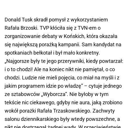
Donald Tusk skradł pomysł z wykorzystaniem
Rafała Brzoski. TVP kłóciła się z TVN-em o
zorganizowanie debaty w Końskich, która okazała
się największą porażką kampanii. Sam kandydat na
spotkaniach bełkotał i był mało konkretny.
„Najgorsze były te jego przerywniki, kiedy powtarzał:
i o to chodzi! Ale na koniec nikt nie pamiętał, o co
chodzi. Ludzie nie mieli pojęcia, co miał na myśli i z
jakim programem idzie po władzę” – cytuje jednego
ze sztabowców „Wyborcza”. Nie byłoby w tym
tekście nic ciekawego, gdyby nie aura, jaką zrobiono
wokół porażki Rafała Trzaskowskiego. Zachwyty
salonu dziennikarskiego były wtedy powszechne, a
nikt nie dostrzegał żadnej wady. W przeciwieństwie