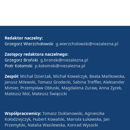
Redaktor naczelny:
Grzegorz Wierzchołowski
g.wierzcholowski@niezalezna.pl
Zastępcy redaktora naczelnego:
Grzegorz Broński
g.bronski@niezalezna.pl
Piotr Kotomski
p.kotomski@niezalezna.pl
Zespół:
Michał Dzierżak, Michał Kowalczyk, Beata Mańkowska,
Janusz Milewski, Tomasz Grodecki, Sabina Treffler, Aleksander
Mimier, Przemysław Obłuski, Magdalena Żuraw, Anna Zyzek,
Mateusz Mol, Mateusz Święcicki
Współpracownicy:
Tomasz Duklanowski, Agnieszka
Kołodziejczyk, Hubert Kowalski, Mariola Łukawska, Jan
Przemyłski, Natalia Wasilewska, Konrad Wysocki