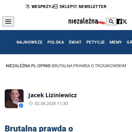
WESPRZYJ
SKLEP
NEWSLETTER
NAJNOWSZE
POLSKA
ŚWIAT
PETYCJE
MEMY
G
NIEZALEŻNA.PL
›
OPINIE
›
BRUTALNA PRAWDA O TRZASKOWSKIM
Jacek Liziniewicz
02.06.2026 11:30
Brutalna prawda o