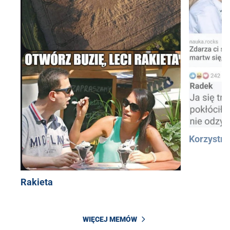
Korzystn
Rakieta
WIĘCEJ MEMÓW