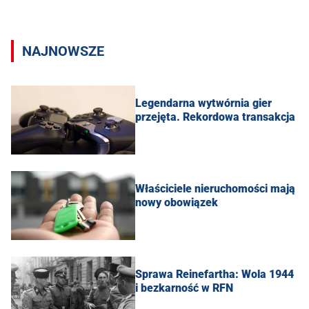
NAJNOWSZE
Legendarna wytwórnia gier
przejęta. Rekordowa transakcja
Właściciele nieruchomości mają
nowy obowiązek
Sprawa Reinefartha: Wola 1944
i bezkarność w RFN