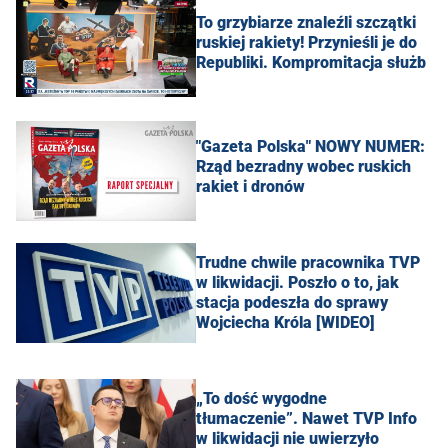
To grzybiarze znaleźli szczątki
ruskiej rakiety! Przynieśli je do
Republiki. Kompromitacja służb
"Gazeta Polska" NOWY NUMER:
Rząd bezradny wobec ruskich
rakiet i dronów
Trudne chwile pracownika TVP
w likwidacji. Poszło o to, jak
stacja podeszła do sprawy
Wojciecha Króla [WIDEO]
„To dość wygodne
tłumaczenie”. Nawet TVP Info
w likwidacji nie uwierzyło