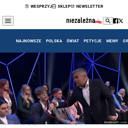
WESPRZYJ
SKLEP
NEWSLETTER
NAJNOWSZE
POLSKA
ŚWIAT
PETYCJE
MEMY
G
@JanMolskiIII - x.com
Zamieszanie w programie TVP Info w likwidacji