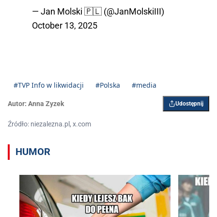
— Jan Molski 🇵🇱 (@JanMolskiIII)
October 13, 2025
#TVP Info w likwidacji
#Polska
#media
Autor:
Anna Zyzek
Udostępnij
Źródło: niezalezna.pl, x.com
HUMOR