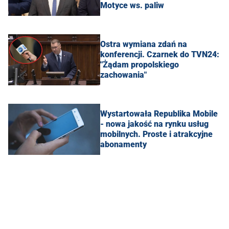
Motyce ws. paliw
Ostra wymiana zdań na
konferencji. Czarnek do TVN24:
"Żądam propolskiego
zachowania"
Wystartowała Republika Mobile
- nowa jakość na rynku usług
mobilnych. Proste i atrakcyjne
abonamenty