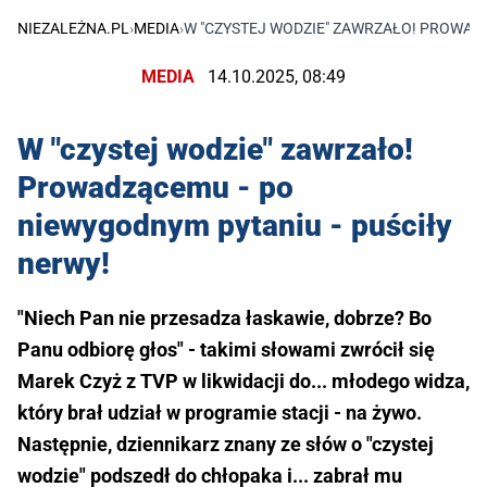
NIEZALEŻNA.PL
›
MEDIA
›
W "CZYSTEJ WODZIE" ZAWRZAŁO! PROWADZ
MEDIA
14.10.2025, 08:49
W "czystej wodzie" zawrzało!
Prowadzącemu - po
niewygodnym pytaniu - puściły
nerwy!
"Niech Pan nie przesadza łaskawie, dobrze? Bo
Panu odbiorę głos" - takimi słowami zwrócił się
Marek Czyż z TVP w likwidacji do... młodego widza,
który brał udział w programie stacji - na żywo.
Następnie, dziennikarz znany ze słów o "czystej
wodzie" podszedł do chłopaka i... zabrał mu