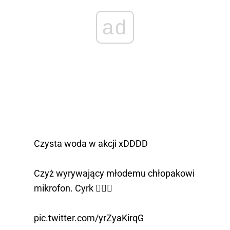
ad
Czysta woda w akcji xDDDD
Czyż wyrywający młodemu chłopakowi
mikrofon. Cyrk 🤦🏼‍♂️
pic.twitter.com/yrZyaKirqG