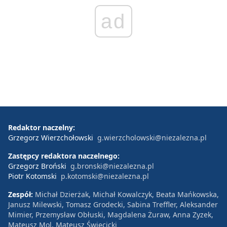
ad
Redaktor naczelny:
Grzegorz Wierzchołowski
g.wierzcholowski@niezalezna.pl
Zastępcy redaktora naczelnego:
Grzegorz Broński
g.bronski@niezalezna.pl
Piotr Kotomski
p.kotomski@niezalezna.pl
Zespół:
Michał Dzierżak, Michał Kowalczyk, Beata Mańkowska,
Janusz Milewski, Tomasz Grodecki, Sabina Treffler, Aleksander
Mimier, Przemysław Obłuski, Magdalena Żuraw, Anna Zyzek,
Mateusz Mol, Mateusz Święcicki