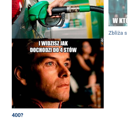
Zbliża się
400?