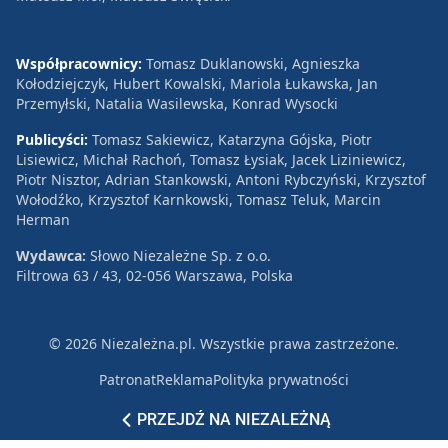
Współpracownicy:
Tomasz Duklanowski, Agnieszka
Kołodziejczyk, Hubert Kowalski, Mariola Łukawska, Jan
Przemyłski, Natalia Wasilewska, Konrad Wysocki
Publicyści:
Tomasz Sakiewicz, Katarzyna Gójska, Piotr
Lisiewicz, Michał Rachoń, Tomasz Łysiak, Jacek Liziniewicz,
Piotr Nisztor, Adrian Stankowski, Antoni Rybczyński, Krzysztof
Wołodźko, Krzysztof Karnkowski, Tomasz Teluk, Marcin
Herman
Wydawca:
Słowo Niezależne Sp. z o.o.
Filtrowa 63 / 43, 02-056 Warszawa, Polska
© 2026 Niezależna.pl. Wszystkie prawa zastrzeżone.
Patronat
Reklama
Polityka prywatności
PRZEJDŹ NA NIEZALEŻNĄ