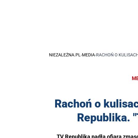
NIEZALEŻNA.PL
›
MEDIA
›
RACHOŃ O KULISACH
ME
Rachoń o kulisa
Republika. "
TV Republika padła ofiarą zmas