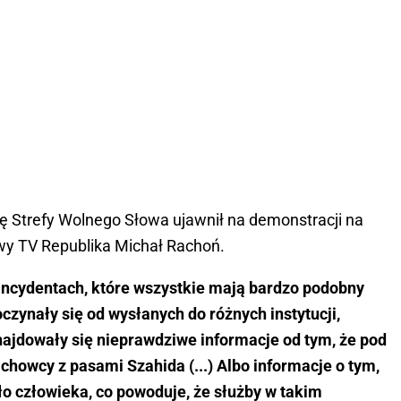
cję Strefy Wolnego Słowa ujawnił na demonstracji na
y TV Republika Michał Rachoń.
incydentach, które wszystkie mają bardzo podobny
czynały się od wysłanych do różnych instytucji,
 znajdowały się nieprawdziwe informacje od tym, że pod
howcy z pasami Szahida (...) Albo informacje o tym,
ło człowieka, co powoduje, że służby w takim