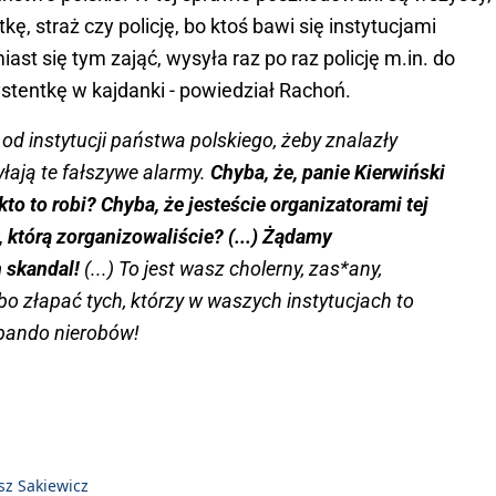
kę, straż czy policję, bo ktoś bawi się instytucjami
ast się tym zająć, wysyła raz po raz policję m.in. do
stentkę w kajdanki - powiedział Rachoń.
d instytucji państwa polskiego, żeby znalazły
yłają te fałszywe alarmy.
Chyba, że, panie Kierwiński
to to robi? Chyba, że jesteście organizatorami tej
, którą zorganizowaliście? (...) Żądamy
 skandal!
(...) To jest wasz cholerny, zas*any,
bo złapać tych, którzy w waszych instytucjach to
 bando nierobów!
z Sakiewicz