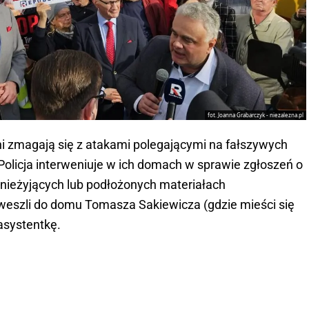
fot. Joanna Grabarczyk - niezalezna.pl
ni zmagają się z atakami polegającymi na fałszywych
Policja interweniuje w ich domach w sprawie zgłoszeń o
ieżyjących lub podłożonych materiałach
weszli do domu Tomasza Sakiewicza (gdzie mieści się
 asystentkę.