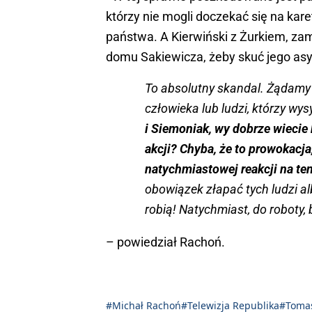
którzy nie mogli doczekać się na karet
państwa. A Kierwiński z Żurkiem, zami
domu Sakiewicza, żeby skuć jego asy
To absolutny skandal. Żądamy o
człowieka lub ludzi, którzy wys
i Siemoniak, wy dobrze wiecie k
akcji? Chyba, że to prowokacja
natychmiastowej reakcji na ten
obowiązek złapać tych ludzi al
robią! Natychmiast, do roboty,
– powiedział Rachoń.
#Michał Rachoń
#Telewizja Republika
#Tomas