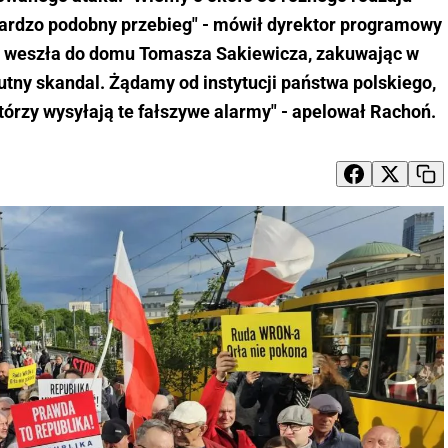
bardzo podobny przebieg" - mówił dyrektor programowy
cja weszła do domu Tomasza Sakiewicza, zakuwając w
lutny skandal. Żądamy od instytucji państwa polskiego,
którzy wysyłają te fałszywe alarmy" - apelował Rachoń.