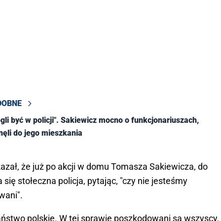
DOBNE
gli być w policji". Sakiewicz mocno o funkcjonariuszach,
nęli do jego mieszkania
azał, że już po akcji w domu Tomasza Sakiewicza, do
się stołeczna policja, pytając, "czy nie jesteśmy
wani".
aństwo polskie. W tej sprawie poszkodowani są wszyscy,