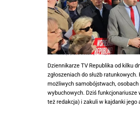
Manifestacja przed siedzibą TV Republika
Dziennikarze TV Republika od kilku d
zgłoszeniach do służb ratunkowych. 
możliwych samobójstwach, osobach n
wybuchowych. Dziś funkcjonariusze 
też redakcja) i zakuli w kajdanki jego