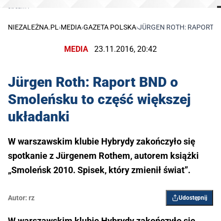
stream1
NIEZALEŻNA.PL
›
MEDIA
›
GAZETA POLSKA
›
JÜRGEN ROTH: RAPORT B
MEDIA
23.11.2016, 20:42
Jürgen Roth: Raport BND o
Smoleńsku to część większej
układanki
W warszawskim klubie Hybrydy zakończyło się
spotkanie z Jürgenem Rothem, autorem książki
„Smoleńsk 2010. Spisek, który zmienił świat”.
Autor:
rz
Udostępnij
W warszawskim klubie Hybrydy zakończyło się