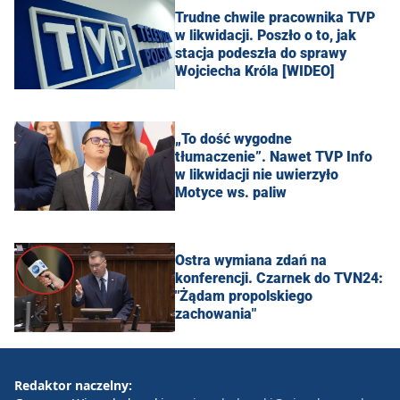
Trudne chwile pracownika TVP
w likwidacji. Poszło o to, jak
stacja podeszła do sprawy
Wojciecha Króla [WIDEO]
„To dość wygodne
tłumaczenie”. Nawet TVP Info
w likwidacji nie uwierzyło
Motyce ws. paliw
Ostra wymiana zdań na
konferencji. Czarnek do TVN24:
"Żądam propolskiego
zachowania"
Redaktor naczelny: