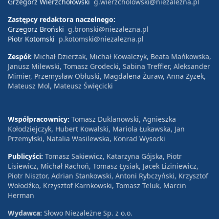
Grzegorz Wierzchołowski
g.wierzcholowski@niezalezna.pl
Zastępcy redaktora naczelnego:
Grzegorz Broński
g.bronski@niezalezna.pl
Piotr Kotomski
p.kotomski@niezalezna.pl
Zespół:
Michał Dzierżak, Michał Kowalczyk, Beata Mańkowska,
Janusz Milewski, Tomasz Grodecki, Sabina Treffler, Aleksander
Mimier, Przemysław Obłuski, Magdalena Żuraw, Anna Zyzek,
Mateusz Mol, Mateusz Święcicki
Współpracownicy:
Tomasz Duklanowski, Agnieszka
Kołodziejczyk, Hubert Kowalski, Mariola Łukawska, Jan
Przemyłski, Natalia Wasilewska, Konrad Wysocki
Publicyści:
Tomasz Sakiewicz, Katarzyna Gójska, Piotr
Lisiewicz, Michał Rachoń, Tomasz Łysiak, Jacek Liziniewicz,
Piotr Nisztor, Adrian Stankowski, Antoni Rybczyński, Krzysztof
Wołodźko, Krzysztof Karnkowski, Tomasz Teluk, Marcin
Herman
Wydawca:
Słowo Niezależne Sp. z o.o.