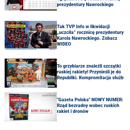
prezydentury Nawrockiego
Tak TVP Info w likwidacji
„uczciła” rocznicę prezydentury
Karola Nawrockiego. Zobacz
WIDEO
To grzybiarze znaleźli szczątki
ruskiej rakiety! Przynieśli je do
Republiki. Kompromitacja służb
"Gazeta Polska" NOWY NUMER:
Rząd bezradny wobec ruskich
rakiet i dronów