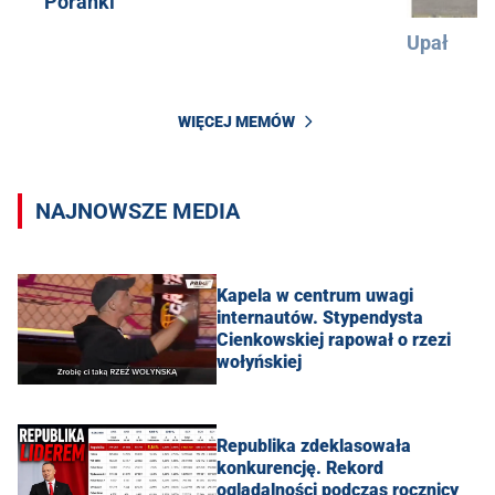
Poranki
Upał
WIĘCEJ MEMÓW
NAJNOWSZE MEDIA
Kapela w centrum uwagi
internautów. Stypendysta
Cienkowskiej rapował o rzezi
wołyńskiej
Republika zdeklasowała
konkurencję. Rekord
oglądalności podczas rocznicy