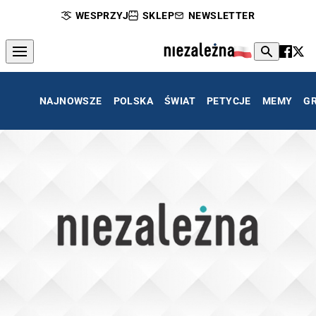
WESPRZYJ
SKLEP
NEWSLETTER
NAJNOWSZE
POLSKA
ŚWIAT
PETYCJE
MEMY
G