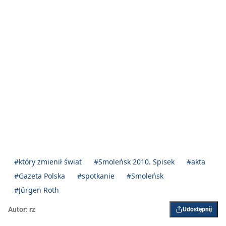
#który zmienił świat
#Smoleńsk 2010. Spisek
#akta
#Gazeta Polska
#spotkanie
#Smoleńsk
#Jürgen Roth
Autor:
rz
Udostępnij