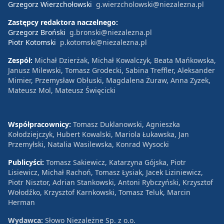
Grzegorz Wierzchołowski
g.wierzcholowski@niezalezna.pl
Zastępcy redaktora naczelnego:
Grzegorz Broński
g.bronski@niezalezna.pl
Piotr Kotomski
p.kotomski@niezalezna.pl
Zespół:
Michał Dzierżak, Michał Kowalczyk, Beata Mańkowska,
Janusz Milewski, Tomasz Grodecki, Sabina Treffler, Aleksander
Mimier, Przemysław Obłuski, Magdalena Żuraw, Anna Zyzek,
Mateusz Mol, Mateusz Święcicki
Współpracownicy:
Tomasz Duklanowski, Agnieszka
Kołodziejczyk, Hubert Kowalski, Mariola Łukawska, Jan
Przemyłski, Natalia Wasilewska, Konrad Wysocki
Publicyści:
Tomasz Sakiewicz, Katarzyna Gójska, Piotr
Lisiewicz, Michał Rachoń, Tomasz Łysiak, Jacek Liziniewicz,
Piotr Nisztor, Adrian Stankowski, Antoni Rybczyński, Krzysztof
Wołodźko, Krzysztof Karnkowski, Tomasz Teluk, Marcin
Herman
Wydawca:
Słowo Niezależne Sp. z o.o.