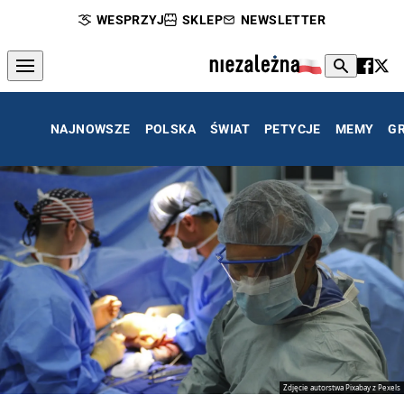
WESPRZYJ
SKLEP
NEWSLETTER
NAJNOWSZE
POLSKA
ŚWIAT
PETYCJE
MEMY
G
Zdjęcie autorstwa Pixabay z Pexels