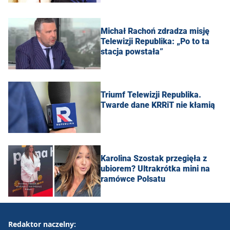
Michał Rachoń zdradza misję
Telewizji Republika: „Po to ta
stacja powstała”
Triumf Telewizji Republika.
Twarde dane KRRiT nie kłamią
Karolina Szostak przegięła z
ubiorem? Ultrakrótka mini na
ramówce Polsatu
Redaktor naczelny: