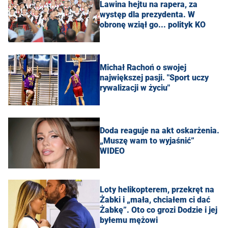
Lawina hejtu na rapera, za
występ dla prezydenta. W
obronę wziął go... polityk KO
Michał Rachoń o swojej
największej pasji. "Sport uczy
rywalizacji w życiu"
Doda reaguje na akt oskarżenia.
„Muszę wam to wyjaśnić”
WIDEO
Loty helikopterem, przekręt na
Żabki i „mała, chciałem ci dać
Żabkę”. Oto co grozi Dodzie i jej
byłemu mężowi