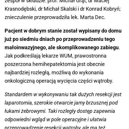
zespół w składzie: prof. Michał Grąt, dr Maciej
Krasnodębski, dr Michał Skalski i dr Konrad Kobryń;
znieczulenie przeprowadziła lek. Marta Dec.
Pacjent w dobrym stanie został wypisany do domu
już po siedmiu dniach po przeprowadzeniu tego
małoinwazyjnego, ale skomplikowanego zabiegu
.
Jak podkreślają lekarze WUM, prawostronna
poszerzona hemihepatektomia jest obecnie
najbardziej rozległą, możliwą do wykonania
onkologiczną operacją wycięcia części wątroby.
Standardem w wykonywaniu tak dużych resekcji jest
laparotomia, szerokie otwarcie jamy brzusznej pod
łukami żebrowymi. Taki rozległy dostęp zapewnia
odpowiedni wgląd w pole operacyjne i ułatwia
przeprowadzenie resekcji wątroby, ale ma też