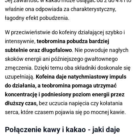
Jej zawartość w kakao może osiągać od 2 do 4% i to
właśnie ona odpowiada za charakterystyczny,
łagodny efekt pobudzenia.
W przeciwieństwie do kofeiny działającej szybko i
intensywnie,
teobromina pobudza bardziej
subtelnie oraz długofalowo
. Nie powoduje nagłych
skoków energii ani późniejszego gwałtownego
zmęczenia. Dzięki temu oba składniki doskonale się
uzupełniają.
Kofeina daje natychmiastowy impuls
do działania, a teobromina pomaga utrzymać
koncentrację i podniesiony poziom energii przez
dłuższy czas,
bez uczucia napięcia czy kołatania
serca, które czasem pojawia się po mocnej kawie.
Połączenie kawy i kakao - jaki daje