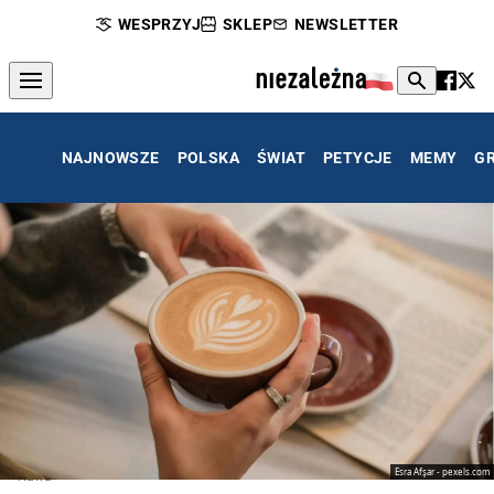
WESPRZYJ
SKLEP
NEWSLETTER
NAJNOWSZE
POLSKA
ŚWIAT
PETYCJE
MEMY
G
Esra Afşar - pexels.com
Kawa