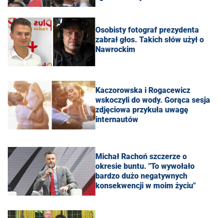
Osobisty fotograf prezydenta
zabrał głos. Takich słów użył o
Nawrockim
Kaczorowska i Rogacewicz
wskoczyli do wody. Gorąca sesja
zdjęciowa przykuła uwagę
internautów
Michał Rachoń szczerze o
okresie buntu. "To wywołało
bardzo dużo negatywnych
konsekwencji w moim życiu"