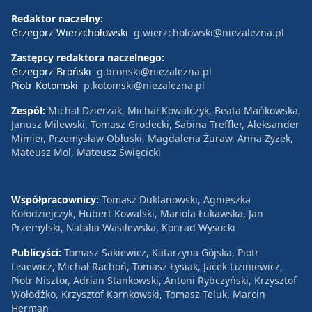
Redaktor naczelny:
Grzegorz Wierzchołowski
g.wierzcholowski@niezalezna.pl
Zastępcy redaktora naczelnego:
Grzegorz Broński
g.bronski@niezalezna.pl
Piotr Kotomski
p.kotomski@niezalezna.pl
Zespół:
Michał Dzierżak, Michał Kowalczyk, Beata Mańkowska,
Janusz Milewski, Tomasz Grodecki, Sabina Treffler, Aleksander
Mimier, Przemysław Obłuski, Magdalena Żuraw, Anna Zyzek,
Mateusz Mol, Mateusz Święcicki
Współpracownicy:
Tomasz Duklanowski, Agnieszka
Kołodziejczyk, Hubert Kowalski, Mariola Łukawska, Jan
Przemyłski, Natalia Wasilewska, Konrad Wysocki
Publicyści:
Tomasz Sakiewicz, Katarzyna Gójska, Piotr
Lisiewicz, Michał Rachoń, Tomasz Łysiak, Jacek Liziniewicz,
Piotr Nisztor, Adrian Stankowski, Antoni Rybczyński, Krzysztof
Wołodźko, Krzysztof Karnkowski, Tomasz Teluk, Marcin
Herman