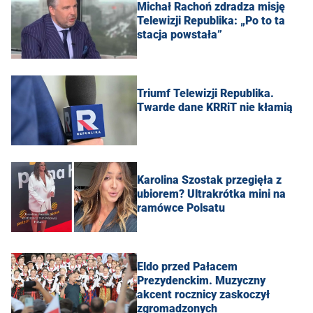
Michał Rachoń zdradza misję
Telewizji Republika: „Po to ta
stacja powstała”
Triumf Telewizji Republika.
Twarde dane KRRiT nie kłamią
Karolina Szostak przegięła z
ubiorem? Ultrakrótka mini na
ramówce Polsatu
Eldo przed Pałacem
Prezydenckim. Muzyczny
akcent rocznicy zaskoczył
zgromadzonych