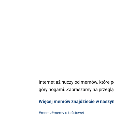
Internet aż huczy od memów, które po
góry nogami. Zapraszamy na przegląd
Więcej memów znajdziecie w naszym
#memy
#memy o teściowej