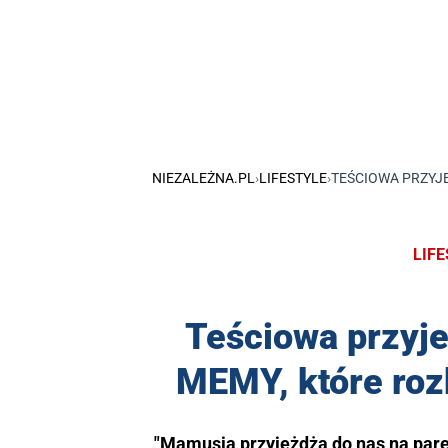
NIEZALEŻNA.PL
›
LIFESTYLE
›
TEŚCIOWA PRZYJ
LIF
Teściowa przyj
MEMY, które roz
"Mamusia przyjeżdża do nas na parę