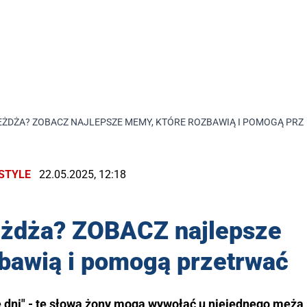
EŻDŻA? ZOBACZ NAJLEPSZE MEMY, KTÓRE ROZBAWIĄ I POMOGĄ PR
ESTYLE
22.05.2025, 12:18
eżdża? ZOBACZ najlepsze
bawią i pomogą przetrwać
 dni" - te słowa żony mogą wywołać u niejednego męża