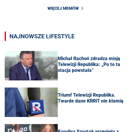
WIĘCEJ MEMÓW
NAJNOWSZE LIFESTYLE
Michał Rachoń zdradza misję
Telewizji Republika: „Po to ta
stacja powstała”
Triumf Telewizji Republika.
Twarde dane KRRiT nie kłamią
Karolina Szostak przegięła z