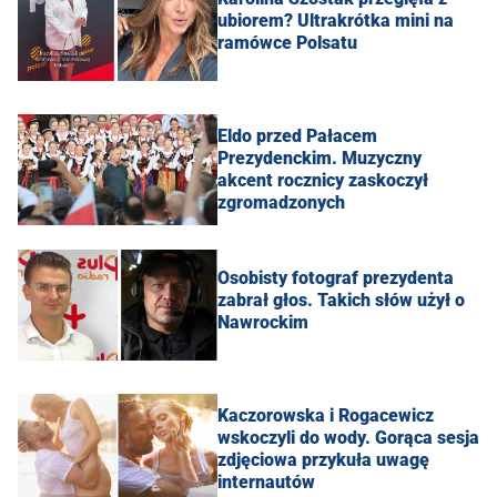
ubiorem? Ultrakrótka mini na
ramówce Polsatu
Eldo przed Pałacem
Prezydenckim. Muzyczny
akcent rocznicy zaskoczył
zgromadzonych
Osobisty fotograf prezydenta
zabrał głos. Takich słów użył o
Nawrockim
Kaczorowska i Rogacewicz
wskoczyli do wody. Gorąca sesja
zdjęciowa przykuła uwagę
internautów