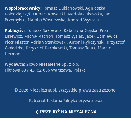
Współpracownicy:
Tomasz Duklanowski, Agnieszka
Kołodziejczyk, Hubert Kowalski, Mariola Łukawska, Jan
Przemyłski, Natalia Wasilewska, Konrad Wysocki
Publicyści:
Tomasz Sakiewicz, Katarzyna Gójska, Piotr
Lisiewicz, Michał Rachoń, Tomasz Łysiak, Jacek Liziniewicz,
Piotr Nisztor, Adrian Stankowski, Antoni Rybczyński, Krzysztof
Wołodźko, Krzysztof Karnkowski, Tomasz Teluk, Marcin
Herman
Wydawca:
Słowo Niezależne Sp. z o.o.
Filtrowa 63 / 43, 02-056 Warszawa, Polska
© 2026 Niezależna.pl. Wszystkie prawa zastrzeżone.
Patronat
Reklama
Polityka prywatności
PRZEJDŹ NA NIEZALEŻNĄ