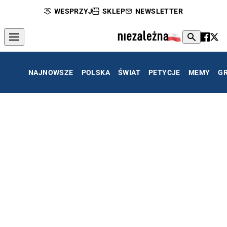
WESPRZYJ
SKLEP
NEWSLETTER
NAJNOWSZE
POLSKA
ŚWIAT
PETYCJE
MEMY
G