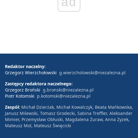
ad
Redaktor naczelny:
Grzegorz Wierzchołowski
g.wierzcholowski@niezalezna.pl
Zastępcy redaktora naczelnego:
Grzegorz Broński
g.bronski@niezalezna.pl
Piotr Kotomski
p.kotomski@niezalezna.pl
Zespół:
Michał Dzierżak, Michał Kowalczyk, Beata Mańkowska,
Janusz Milewski, Tomasz Grodecki, Sabina Treffler, Aleksander
Mimier, Przemysław Obłuski, Magdalena Żuraw, Anna Zyzek,
Mateusz Mol, Mateusz Święcicki