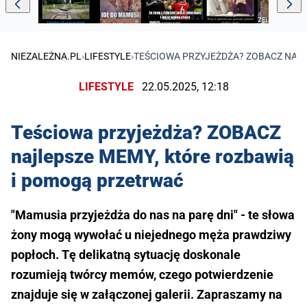
NIEZALEŻNA.PL
›
LIFESTYLE
›
TEŚCIOWA PRZYJEŻDŻA? ZOBACZ NAJ
LIFESTYLE
22.05.2025, 12:18
Teściowa przyjeżdża? ZOBACZ
najlepsze MEMY, które rozbawią
i pomogą przetrwać
"Mamusia przyjeżdża do nas na parę dni" - te słowa
żony mogą wywołać u niejednego męża prawdziwy
popłoch. Tę delikatną sytuację doskonale
rozumieją twórcy memów, czego potwierdzenie
znajduje się w załączonej galerii. Zapraszamy na