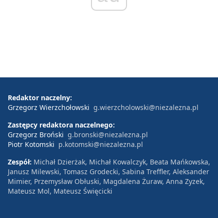
Redaktor naczelny:
Grzegorz Wierzchołowski
g.wierzcholowski@niezalezna.pl
Zastępcy redaktora naczelnego:
Grzegorz Broński
g.bronski@niezalezna.pl
Piotr Kotomski
p.kotomski@niezalezna.pl
Zespół:
Michał Dzierżak, Michał Kowalczyk, Beata Mańkowska,
Janusz Milewski, Tomasz Grodecki, Sabina Treffler, Aleksander
Mimier, Przemysław Obłuski, Magdalena Żuraw, Anna Zyzek,
Mateusz Mol, Mateusz Święcicki