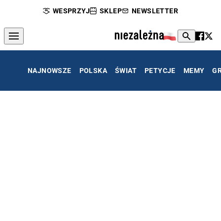
WESPRZYJ
SKLEP
NEWSLETTER
NAJNOWSZE
POLSKA
ŚWIAT
PETYCJE
MEMY
G