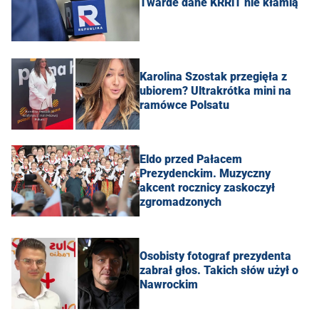
Twarde dane KRRiT nie kłamią
Karolina Szostak przegięła z
ubiorem? Ultrakrótka mini na
ramówce Polsatu
Eldo przed Pałacem
Prezydenckim. Muzyczny
akcent rocznicy zaskoczył
zgromadzonych
Osobisty fotograf prezydenta
zabrał głos. Takich słów użył o
Nawrockim