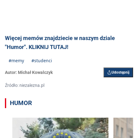
Więcej memów znajdziecie w naszym dziale
"Humor". KLIKNIJ TUTAJ!
#memy
#studenci
Autor:
Michał Kowalczyk
Udostępnij
Źródło: niezalezna.pl
HUMOR