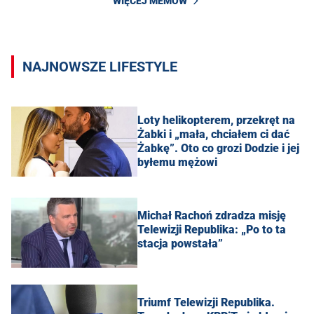
WIĘCEJ MEMÓW
NAJNOWSZE LIFESTYLE
Loty helikopterem, przekręt na
Żabki i „mała, chciałem ci dać
Żabkę”. Oto co grozi Dodzie i jej
byłemu mężowi
Michał Rachoń zdradza misję
Telewizji Republika: „Po to ta
stacja powstała”
Triumf Telewizji Republika.